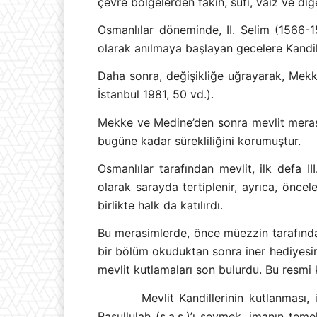
çevre bölgelerden fakıh, sûfi, vaiz ve diğ
Osmanlılar döneminde, II. Selim (1566-1
olarak anılmaya başlayan gecelere Kandil-i 
Daha sonra, değişikliğe uğrayarak, Mekke
İstanbul 1981, 50 vd.).
Mekke ve Medine’den sonra mevlit merasim
bugüne kadar sürekliliğini korumuştur.
Osmanlılar tarafından mevlit, ilk defa I
olarak sarayda tertiplenir, ayrıca, önce
birlikte halk da katılırdı.
Bu merasimlerde, önce müezzin tarafından
bir bölüm okuduktan sonra iner hediyesin
mevlit kutlamaları son bulurdu. Bu resmi 
Mevlit Kandillerinin kutlanması, 
Rasullulah (s.a.s.)’ı sevmek, imanın temel