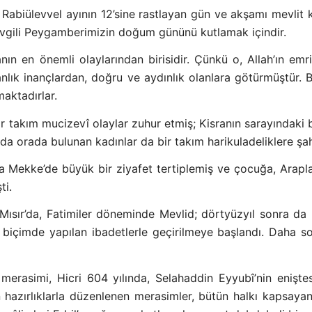
Rabiülevvel ayının 12’sine rastlayan gün ve akşamı mevlit k
evgili Peygamberimizin doğum gününü kutlamak içindir.
 en önemli olaylarından birisidir. Çünkü o, Allah’ın emri
aranlık inançlardan, doğru ve aydınlık olanlara götürmüştür
aktadırlar.
ir takım mucizevî olaylar zuhur etmiş; Kisranın sarayındaki 
a orada bulunan kadınlar da bir takım harikuladeliklere şah
Mekke’de büyük bir ziyafet tertiplemiş ve çocuğa, Araplar
ti.
 Mısır’da, Fatimiler döneminde Mevlid; dörtyüzyıl sonra da
biçimde yapılan ibadetlerle geçirilmeye başlandı. Daha s
merasimi, Hicri 604 yılında, Selahaddin Eyyubî’nin enişt
 hazırlıklarla düzenlenen merasimler, bütün halkı kapsayan