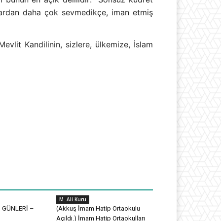
anlardan daha çok sevmedikçe, iman etmiş
evlit Kandilinin, sizlere, ülkemize, İslam
M. Ali Kuru
 GÜNLERİ –
(Akkuş İmam Hatip Ortaokulu
Açıldı.) İmam Hatip Ortaokulları