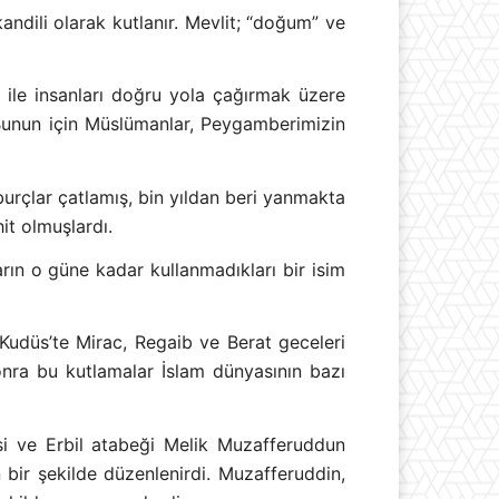
andili olarak kutlanır. Mevlit; “doğum” ve
 ile insanları doğru yola çağırmak üzere
. Bunun için Müslümanlar, Peygamberimizin
burçlar çatlamış, bin yıldan beri yanmakta
it olmuşlardı.
ın o güne kadar kullanmadıkları bir isim
 Kudüs’te Mirac, Regaib ve Berat geceleri
onra bu kutlamalar İslam dünyasının bazı
esi ve Erbil atabeği Melik Muzafferuddun
 bir şekilde düzenlenirdi. Muzafferuddin,