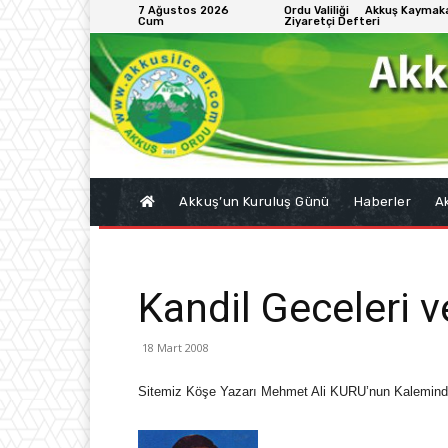
7 Ağustos 2026
Ordu Valiliği
Akkuş Kaymaka
Cum
Ziyaretçi Defteri
Akkuş’un Kuruluş Günü
Haberler
Ak
Kandil Geceleri v
18 Mart 2008
Sitemiz Köşe Yazarı Mehmet Ali KURU’nun Kaleminden K