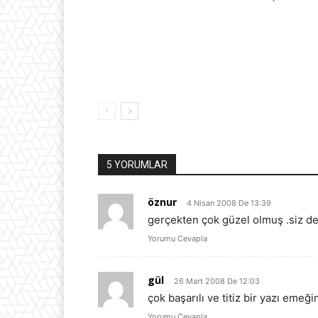
5 YORUMLAR
öznur
4 Nisan 2008 De 13:39
gerçekten çok güzel olmuş .siz de
Yorumu Cevapla
gül
26 Mart 2008 De 12:03
çok başarılı ve titiz bir yazı emeği
Yorumu Cevapla