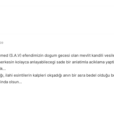
:09
 (S.A.V) efendimizin dogum gecesi olan mevlit kandili vesilesi
 herkesin kolayca anlayabilecegi sade bir anlatimla aciklama yapti
lik…
ığı, ilahi esintilerin kalpleri okşadığı anın bir asra bedel olduğ
ninda olsun…