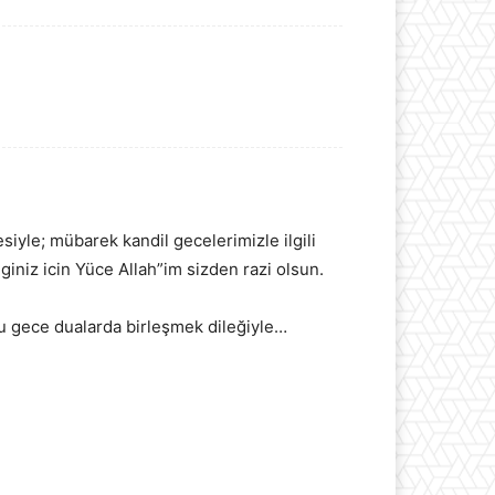
yle; mübarek kandil gecelerimizle ilgili
giniz icin Yüce Allah”im sizden razi olsun.
u bu gece dualarda birleşmek dileğiyle…