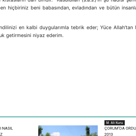
zden hiçbiriniz beni babasından, evladından ve bütün ins
dilinizi en kalbi duygularımla tebrik eder; Yüce Allah’tan M
uk getirmesini niyaz ederim.
M. Ali Kuru
I NASIL
ÇORUM’DA ORDU
IZ
2013