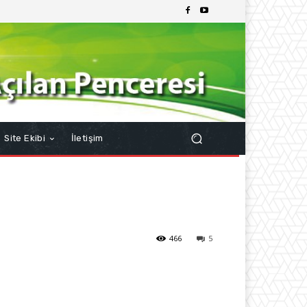
Site Ekibi
İletişim
466
5