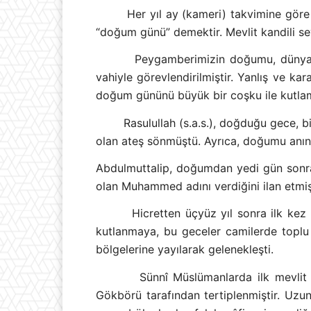
Her yıl ay (kameri) takvimine göre 
“doğum günü” demektir. Mevlit kandili s
Peygamberimizin doğumu, dünyanın
vahiyle görevlendirilmiştir. Yanlış ve k
doğum gününü büyük bir coşku ile kutlam
Rasulullah (s.a.s.), doğduğu gece, b
olan ateş sönmüştü. Ayrıca, doğumu anınd
Abdulmuttalip, doğumdan yedi gün sonra 
olan Muhammed adını verdiğini ilan etmiş
Hicretten üçyüz yıl sonra ilk kez
kutlanmaya, bu geceler camilerde toplu 
bölgelerine yayılarak gelenekleşti.
Sünnî Müslümanlarda ilk mevlit 
Gökbörü tarafından tertiplenmiştir. Uzun