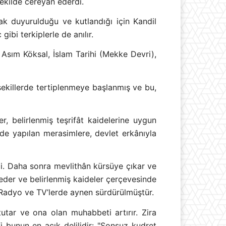
şekilde cereyan ederdi.
ak duyurulduğu ve kutlandığı için Kandil
ibi terkiplerle de anılır.
 Asım Köksal, İslam Tarihi (Mekke Devri),
şekillerde tertiplenmeye başlanmış ve bu,
r, belirlenmiş teşrifât kaidelerine uygun
nde yapılan merasimlere, devlet erkânıyla
di. Daha sonra mevlithân kürsüye çıkar ve
eder ve belirlenmiş kaideler çerçevesinde
e Radyo ve TV’lerde aynen sürdürülmüştür.
 tutar ve ona olan muhabbeti artırır. Zira
ifi bunun en açık delilidir: "Sonsuz kudret