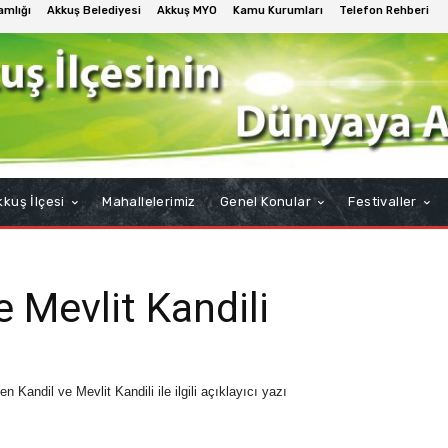
mlığı
Akkuş Belediyesi
Akkuş MYO
Kamu Kurumları
Telefon Rehberi
kuş İlçesi
Mahallelerimiz
Genel Konular
Festivaller
e Mevlit Kandili
andil ve Mevlit Kandili ile ilgili açıklayıcı yazı