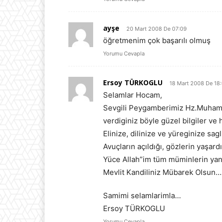
ayşe
20 Mart 2008 De 07:09
öğretmenim çok başarılı olmuş
Yorumu Cevapla
Ersoy TÜRKOGLU
18 Mart 2008 De 18
Selamlar Hocam,
Sevgili Peygamberimiz Hz.Muhammed
verdiginiz böyle güzel bilgiler ve
Elinize, dilinize ve yüreginize sag
Avuçların açıldığı, gözlerin yaşard
Yüce Allah”im tüm müminlerin ya
Mevlit Kandiliniz Mübarek Olsun…
Samimi selamlarimla…
Ersoy TÜRKOGLU
Yorumu Cevapla