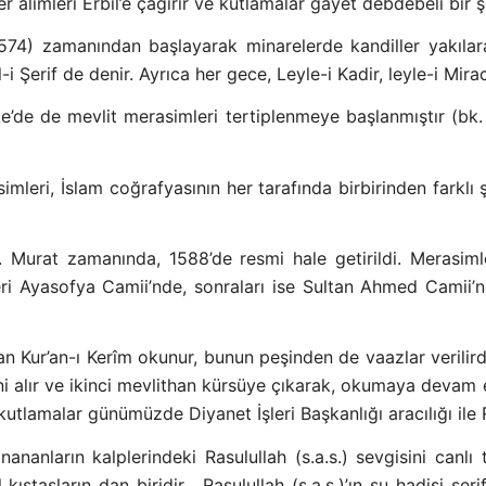
er âlimleri Erbil’e çağırır ve kutlamalar gayet debdebeli bir 
574) zamanından başlayarak minarelerde kandiller yakılar
Şerif de denir. Ayrıca her gece, Leyle-i Kadir, leyle-i Mirac g
’de de mevlit merasimleri tertiplenmeye başlanmıştır (bk.
leri, İslam coğrafyasının her tarafında birbirinden farklı 
II. Murat zamanında, 1588’de resmi hale getirildi. Merasimle
leri Ayasofya Camii’nde, sonraları ise Sultan Ahmed Camii’
 Kur’an-ı Kerîm okunur, bunun peşinden de vaazlar verilir
i alır ve ikinci mevlithan kürsüye çıkarak, okumaya devam 
kutlamalar günümüzde Diyanet İşleri Başkanlığı aracılığı il
inananların kalplerindeki Rasulullah (s.a.s.) sevgisini canlı
 kıstasların dan biridir.
Rasulullah (s.a.s.)’ın şu hadisi şer