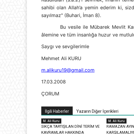
sahibi olan Allah’a yemin ederim ki, si
sayılmaz" (Buhari, İman 8).
Bu vesile ile Mübarek Mevlit Kan
âlemine ve tüm insanlığa huzur ve mutlul
Saygı ve sevgilerimle
Mehmet Ali KURU
m.alikuru19@gmail.com
17.03.2008
ÇORUM
İlgili Haberler
Yazarın Diğer İçerikleri
M. Ali Kuru
M. Ali Kuru
SIKÇA TARTIŞILAN DİNİ TERİM VE
RAMAZAN AYIN
KAVRAMLAR HAKKINDA
KARŞILAMALIY