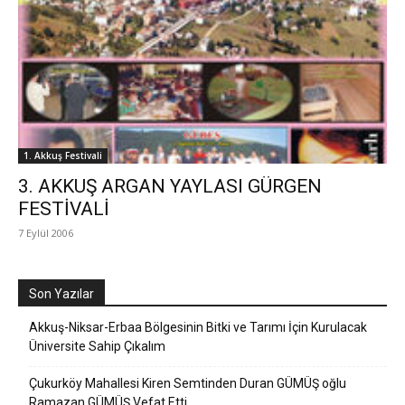
1. Akkuş Festivali
3. AKKUŞ ARGAN YAYLASI GÜRGEN
FESTİVALİ
7 Eylül 2006
Son Yazılar
Akkuş-Niksar-Erbaa Bölgesinin Bitki ve Tarımı İçin Kurulacak
Üniversite Sahip Çıkalım
Çukurköy Mahallesi Kiren Semtinden Duran GÜMÜŞ oğlu
Ramazan GÜMÜŞ Vefat Etti