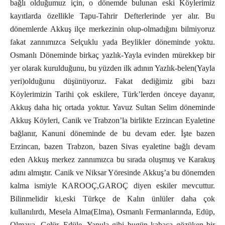
bağlı olduğumuz için, o dönemde bulunan eski Köylerimiz
kayıtlarda özellikle Tapu-Tahrir Defterlerinde yer alır. Bu
dönemlerde Akkuş ilçe merkezinin olup-olmadığını bilmiyoruz
fakat zannımızca Selçuklu yada Beylikler döneminde yoktu.
Osmanlı Döneminde birkaç yazlık-Yayla evinden mürekkep bir
yer olarak kurulduğunu, bu yüzden ilk adının Yazlık-belen(Yayla
yeri)olduğunu düşünüyoruz. Fakat dediğimiz gibi bazı
Köylerimizin Tarihi çok eskilere, Türk’lerden önceye dayanır,
Akkuş daha hiç ortada yoktur. Yavuz Sultan Selim döneminde
Akkuş Köyleri, Canik ve Trabzon’la birlikte Erzincan Eyaletine
bağlanır, Kanuni döneminde de bu devam eder. İşte bazen
Erzincan, bazen Trabzon, bazen Sivas eyaletine bağlı devam
eden Akkuş merkez zannımızca bu sırada oluşmuş ve Karakuş
adını almıştır. Canik ve Niksar Yöresinde Akkuş’a bu dönemden
kalma ismiyle KAROOÇ,GAROÇ diyen eskiler mevcuttur.
Bilinmelidir ki,eski Türkçe de Kalın ünlüler daha çok
kullanılırdı, Mesela Alma(Elma), Osmanlı Fermanlarında, Edüp,
Olmaya, Gelür, Edüle, Yapula gibi bugün kabaca gözüken bir