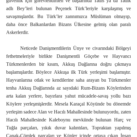
güvenlik için görevlendirilen ve başlarında Tadis ya da Tadik
adlı Bey’leri bulunan Peçenek Türk’leriyle karşılaşmış ve
savaşmışlardır. Bu Türk’ler zannımızca Müslüman olmayıp,
daha önce Balkanlardan Bizans Ülkesine gelmiş olan paralı
Askerlerdir.
Neticede Danişmentlilerin Ünye ve civarındaki Bölgeyi
fethetmeleriyle birlikte Danişmentli Göçebe ve Hayvancı
Türkmenlerden bir kısım, Akkuş Dağlarına doğru çıkmaya
başlamışlardır. Böylece Akkuşa ilk Türk yerleşimi başlamıştır.
Hayvanlarına otlak ve kendilerine saha arayan bu Türkmenler
tenha Akkuş Dağlarında az sayıdaki Rum-Bizans Köylerinden
arta kalan yerlere, bayırlara yahut mücadele-savaş yollu bazı
Köylere yerleşmişlerdir. Mesela Karaçal Köyünde bu dönemde
yerleşim sadece Alan ve Hacılı Mahallesinde bulunuyordu, zaten
Hacılı Mahallesinde Kaleboynu mevkiinde bulunan Harç ve
Tuğla parçaları, yıkık duvar kalıntıları, Topraktan yapılmış
Çanak-Çömlek parçaları ve Küpler içinde ortaya çıkan İnsan