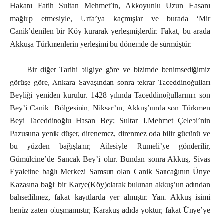
Hakanı Fatih Sultan Mehmet’in, Akkoyunlu Uzun Hasanı
mağlup etmesiyle, Urfa’ya kaçmışlar ve burada ‘Mir
Canik’denilen bir Köy kurarak yerleşmişlerdir. Fakat, bu arada
Akkuşa Türkmenlerin yerleşimi bu dönemde de sürmüştür.
Bir diğer Tarihi bilgiye göre ve bizimde benimsediğimiz
görüşe göre, Ankara Savaşından sonra tekrar Taceddinoğulları
Beyliği yeniden kurulur. 1428 yılında Taceddinoğullarının son
Bey’i Canik Bölgesinin, Niksar’ın, Akkuş’unda son Türkmen
Beyi Taceddinoğlu Hasan Bey; Sultan I.Mehmet Çelebi’nin
Pazusuna yenik düşer, direnemez, direnmez oda bilir gücünü ve
bu yüzden bağışlanır, Ailesiyle Rumeli’ye gönderilir,
Gümülcine’de Sancak Bey’i olur. Bundan sonra Akkuş, Sivas
Eyaletine bağlı Merkezi Samsun olan Canik Sancağının Ünye
Kazasına bağlı bir Karye(Köy)olarak bulunan akkuş’un adından
bahsedilmez, fakat kayıtlarda yer almıştır. Yani Akkuş isimi
henüz zaten oluşmamıştır, Karakuş adıda yoktur, fakat Ünye’ye