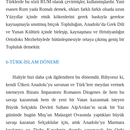
Türklerde bu sözü RUM olarak çevirmişler, kullanmışlardır. Yani
esasen Rum yada Romalı demek, ırkları farklı farklı olsada uzun
Yüzyıllar içinde etnik kökenlerini gerek baskıyla gerekse
kaynaşmayla unutmuş birçok Topluluğun, Anadolu’da Grek Dili
ve Yunan Kültürü içinde birleşip, kaynaşması ve Hristiyanlığın
Ortodoks Mezhebiylede bütünleşmesiyle ortaya çıkmış geniş bir
Topluluk demektir.
b-TÜRK-İSLAM DÖNEMİ
Haliyle bizi daha çok ilgilendiren bu dönemdir. Biliyoruz ki,
kendi Ülkesi Anadolu’yu savunan ve Türk’lere meydan vermek
istemeyen Bizans İmparatoru Romanos Diogenes ile hem bu
savaşı kazanmak hem de yeni bir Vatan kazanmak isteyen
Büyük Selçuklu Devleti Sultanı AlpArslan’ın sıcak bir Yaz
gününde bugün Muş’un Malazgirt Ovasında yaptıkları büyük
savaşı kazanan Selçuklular için, artık Anadolu’yu Marmara
kıyılarına ve Doğu Karadeniz dışında savunacak bir Ordu