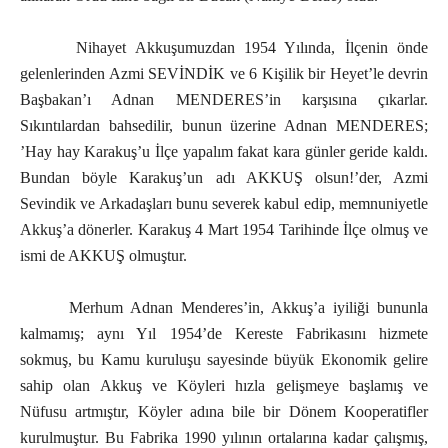
Nihayet Akkuşumuzdan 1954 Yılında, İlçenin önde
gelenlerinden Azmi SEVİNDİK ve 6 Kişilik bir Heyet’le devrin
Başbakan’ı Adnan MENDERES’in karşısına çıkarlar.
Sıkıntılardan bahsedilir, bunun üzerine Adnan MENDERES;
’Hay hay Karakuş’u İlçe yapalım fakat kara günler geride kaldı.
Bundan böyle Karakuş’un adı AKKUŞ olsun!’der, Azmi
Sevindik ve Arkadaşları bunu severek kabul edip, memnuniyetle
Akkuş’a dönerler. Karakuş 4 Mart 1954 Tarihinde İlçe olmuş ve
ismi de AKKUŞ olmuştur.
Merhum Adnan Menderes’in, Akkuş’a iyiliği bununla
kalmamış; aynı Yıl 1954’de Kereste Fabrikasını hizmete
sokmuş, bu Kamu kuruluşu sayesinde büyük Ekonomik gelire
sahip olan Akkuş ve Köyleri hızla gelişmeye başlamış ve
Nüfusu artmıştır, Köyler adına bile bir Dönem Kooperatifler
kurulmuştur. Bu Fabrika 1990 yılının ortalarına kadar çalışmış,