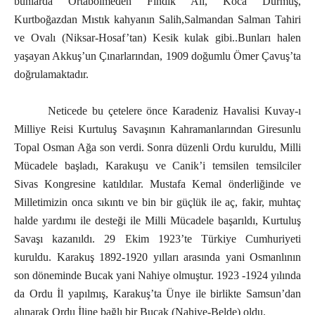
bunlarda Ortabölmeden Fındık Ali, Koca Durmuş,
Kurtboğazdan Mıstık kahyanın Salih,Salmandan Salman Tahiri
ve Ovalı (Niksar-Hosaf’tan) Kesik kulak gibi..Bunları halen
yaşayan Akkuş’un Çınarlarından, 1909 doğumlu Ömer Çavuş’ta
doğrulamaktadır.
Neticede bu çetelere önce Karadeniz Havalisi Kuvay-ı
Milliye Reisi Kurtuluş Savaşının Kahramanlarından Giresunlu
Topal Osman Ağa son verdi. Sonra düzenli Ordu kuruldu, Milli
Mücadele başladı, Karakuşu ve Canik’i temsilen temsilciler
Sivas Kongresine katıldılar. Mustafa Kemal önderliğinde ve
Milletimizin onca sıkıntı ve bin bir güçlük ile aç, fakir, muhtaç
halde yardımı ile desteği ile Milli Mücadele başarıldı, Kurtuluş
Savaşı kazanıldı. 29 Ekim 1923’te Türkiye Cumhuriyeti
kuruldu. Karakuş 1892-1920 yılları arasında yani Osmanlının
son döneminde Bucak yani Nahiye olmuştur. 1923 -1924 yılında
da Ordu İl yapılmış, Karakuş’ta Ünye ile birlikte Samsun’dan
alınarak Ordu İline bağlı bir Bucak (Nahiye-Belde) oldu.