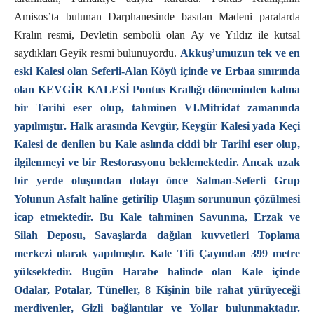
Amisos’ta bulunan Darphanesinde basılan Madeni paralarda
Kralın resmi, Devletin sembolü olan Ay ve Yıldız ile kutsal
saydıkları Geyik resmi bulunuyordu.
Akkuş’umuzun tek ve en
eski Kalesi olan Seferli-Alan Köyü içinde ve Erbaa sınırında
olan KEVGİR KALESİ Pontus Krallığı döneminden kalma
bir Tarihi eser olup, tahminen VI.Mitridat zamanında
yapılmıştır. Halk arasında Kevgür, Keygür Kalesi yada Keçi
Kalesi de denilen bu Kale aslında ciddi bir Tarihi eser olup,
ilgilenmeyi ve bir Restorasyonu beklemektedir. Ancak uzak
bir yerde oluşundan dolayı önce Salman-Seferli Grup
Yolunun Asfalt haline getirilip Ulaşım sorununun çözülmesi
icap etmektedir. Bu Kale tahminen Savunma, Erzak ve
Silah Deposu, Savaşlarda dağılan kuvvetleri Toplama
merkezi olarak yapılmıştır. Kale Tifi Çayından 399 metre
yüksektedir. Bugün Harabe halinde olan Kale içinde
Odalar, Potalar, Tüneller, 8 Kişinin bile rahat yürüyeceği
merdivenler, Gizli bağlantılar ve Yollar bulunmaktadır.