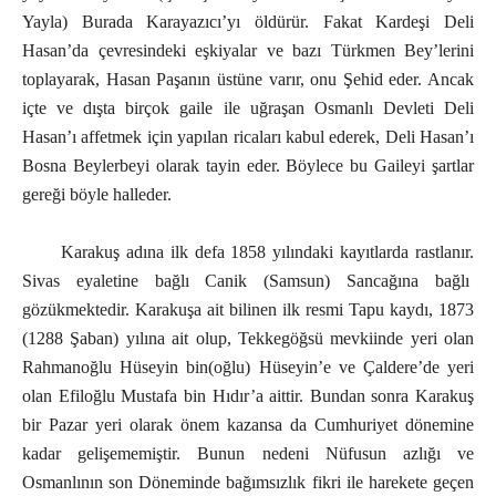
Yayla) Burada Karayazıcı’yı öldürür. Fakat Kardeşi Deli
Hasan’da çevresindeki eşkiyalar ve bazı Türkmen Bey’lerini
toplayarak, Hasan Paşanın üstüne varır, onu Şehid eder. Ancak
içte ve dışta birçok gaile ile uğraşan Osmanlı Devleti Deli
Hasan’ı affetmek için yapılan ricaları kabul ederek, Deli Hasan’ı
Bosna Beylerbeyi olarak tayin eder. Böylece bu Gaileyi şartlar
gereği böyle halleder.
Karakuş adına ilk defa 1858 yılındaki kayıtlarda rastlanır.
Sivas eyaletine bağlı Canik (Samsun) Sancağına bağlı
gözükmektedir. Karakuşa ait bilinen ilk resmi Tapu kaydı, 1873
(1288 Şaban) yılına ait olup, Tekkegöğsü mevkiinde yeri olan
Rahmanoğlu Hüseyin bin(oğlu) Hüseyin’e ve Çaldere’de yeri
olan Efiloğlu Mustafa bin Hıdır’a aittir. Bundan sonra Karakuş
bir Pazar yeri olarak önem kazansa da Cumhuriyet dönemine
kadar gelişememiştir. Bunun nedeni Nüfusun azlığı ve
Osmanlının son Döneminde bağımsızlık fikri ile harekete geçen