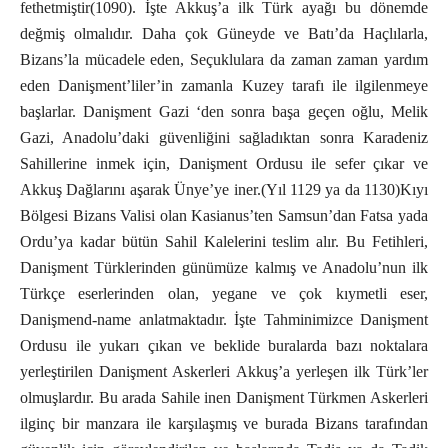
fethetmiştir(1090). İşte Akkuş’a ilk Türk ayağı bu dönemde
değmiş olmalıdır. Daha çok Güneyde ve Batı’da Haçlılarla,
Bizans’la mücadele eden, Seçuklulara da zaman zaman yardım
eden Danişment’liler’in zamanla Kuzey tarafı ile ilgilenmeye
başlarlar. Danişment Gazi ‘den sonra başa geçen oğlu, Melik
Gazi, Anadolu’daki güvenliğini sağladıktan sonra Karadeniz
Sahillerine inmek için, Danişment Ordusu ile sefer çıkar ve
Akkuş Dağlarını aşarak Ünye’ye iner.(Yıl 1129 ya da 1130)Kıyı
Bölgesi Bizans Valisi olan Kasianus’ten Samsun’dan Fatsa yada
Ordu’ya kadar bütün Sahil Kalelerini teslim alır. Bu Fetihleri,
Danişment Türklerinden günümüze kalmış ve Anadolu’nun ilk
Türkçe eserlerinden olan, yegane ve çok kıymetli eser,
Danişmend-name anlatmaktadır. İşte Tahminimizce Danişment
Ordusu ile yukarı çıkan ve beklide buralarda bazı noktalara
yerleştirilen Danişment Askerleri Akkuş’a yerleşen ilk Türk’ler
olmuşlardır. Bu arada Sahile inen Danişment Türkmen Askerleri
ilginç bir manzara ile karşılaşmış ve burada Bizans tarafından