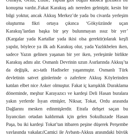
konuşma vardır..Fakat Karakuş adı nereden gelmiştir, kesin bir
bilgi yoktur, ancak Akkuş Merkez’de yada bu civarda yerleşim
oluşturma fikri ortaya çıkınca ‘Gökyüzünde uçan
Karakuş’lardan başka bir şey bulunmayan ıssız bir yer’
(Kargalar yada Kartallar yada ikisi olsa gerektir)olarak keşfi
yapılır, böylece ya ilk adı Karakuş olur, yada Yazlıkbelen iken,
sadece Yazın gelinen yaşanan bir yer iken, yerleşimle birlikte
Karakuş adını alır. Osmanlı Devrinin uzun Asırlarında Akkuş’ta
da değişik, acı-tatlı Hadiseler yaşanmıştır. Osmanlı Türk
devletinin satvet günlerinde o zaferlere Akkuş Köylerinden
katılan elbet nice Asker olmuştur. Fakat iç karışıklık Duraklama
döneminde, meşhur Karayazıcı ve kardeşi Deli Hasan buralara
yakın yerlerde İsyan etmişler, Niksar, Tokat, Ordu arasında
Dağlarını mesken edinmişlerdir. Etrafa dehşet saçan bu
İsyancıları ortadan kaldırmak için gelen Sokulluzade Hasan
Paşa, bu iki kardeşi Tokat’tan itibaren peşine düşerek Perşembe
yaylasında yakalar.(Çamiçi ile Aybastı-Akkuş arasındaki büyük