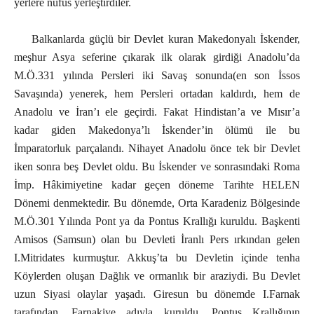
yerlere nüfus yerleştirdiler.
Balkanlarda güçlü bir Devlet kuran Makedonyalı İskender,
meşhur Asya seferine çıkarak ilk olarak girdiği Anadolu’da
M.Ö.331 yılında Persleri iki Savaş sonunda(en son İssos
Savaşında) yenerek, hem Persleri ortadan kaldırdı, hem de
Anadolu ve İran’ı ele geçirdi. Fakat Hindistan’a ve Mısır’a
kadar giden Makedonya’lı İskender’in ölümü ile bu
İmparatorluk parçalandı. Nihayet Anadolu önce tek bir Devlet
iken sonra beş Devlet oldu. Bu İskender ve sonrasındaki Roma
İmp. Hâkimiyetine kadar geçen döneme Tarihte HELEN
Dönemi denmektedir. Bu dönemde, Orta Karadeniz Bölgesinde
M.Ö.301 Yılında Pont ya da Pontus Krallığı kuruldu. Başkenti
Amisos (Samsun) olan bu Devleti İranlı Pers ırkından gelen
I.Mitridates kurmuştur. Akkuş’ta bu Devletin içinde tenha
Köylerden oluşan Dağlık ve ormanlık bir araziydi. Bu Devlet
uzun Siyasi olaylar yaşadı. Giresun bu dönemde I.Farnak
tarafından, Farnakiye adıyla kuruldu. Pontus Krallığının