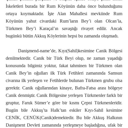
İskeletleri burada bir Rum Köyünün daha önce bulunduğunu
ortaya koymaktadır. İşte Alan Mahallesi mevkiinde Rum
Köyünün yahut civardaki Rum’ların Bey’i olan Olcan’la,
Türkmen Bey’i Karaçal’ın savaştığı rivayet edilir. Ancak
bugünkü bütün Akkuş Köylerinin hepsi bu zamanda oluşmadı.
Danişmend-name’de, Kıyı(Sahil)kesimine Canik Bölgesi
denilmektedir. Canik bir Türk Beyi olup, ne zaman yaşadığı
konusunda bilgimiz yoktur, fakat tahminen bir Türkmen olan
Canik Bey’in oğulları ilk Türk Fetihleri zamanında Samsun
civarına ilk yerleşen ve Fetihlerde bulunan Türkmen grubu olsa
gerektir. Canik oğullarından kinaye, Bafra-Fatsa arası bölgeye
Canik denmiştir. Canik Bölgesine yerleşen Türkmenler farklı bir
gruptur, Faruk Sümer’e göre bir kısmı Çepni Türkmenleridir.
Bugün bile Akkuş’ta Halk’tan eskiler Kıyı-Sahil kesimine
CENİK, CENÜK(Canik)demektedir. Bu bile Akkuş Halkının
Danişment Devleti zamanında yerleşmeye başladığına, ufak bir