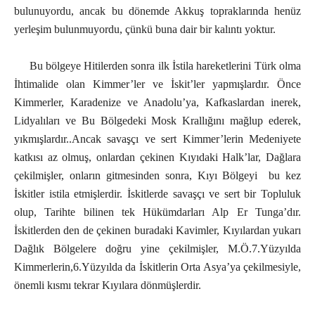
bulunuyordu, ancak bu dönemde Akkuş topraklarında henüz
yerleşim bulunmuyordu, çünkü buna dair bir kalıntı yoktur.
Bu bölgeye Hitilerden sonra ilk İstila hareketlerini Türk olma
İhtimalide olan Kimmer’ler ve İskit’ler yapmışlardır. Önce
Kimmerler, Karadenize ve Anadolu’ya, Kafkaslardan inerek,
Lidyalıları ve Bu Bölgedeki Mosk Krallığını mağlup ederek,
yıkmışlardır..Ancak savaşçı ve sert Kimmer’lerin Medeniyete
katkısı az olmuş, onlardan çekinen Kıyıdaki Halk’lar, Dağlara
çekilmişler, onların gitmesinden sonra, Kıyı Bölgeyi bu kez
İskitler istila etmişlerdir. İskitlerde savaşçı ve sert bir Topluluk
olup, Tarihte bilinen tek Hükümdarları Alp Er Tunga’dır.
İskitlerden den de çekinen buradaki Kavimler, Kıyılardan yukarı
Dağlık Bölgelere doğru yine çekilmişler, M.Ö.7.Yüzyılda
Kimmerlerin,6.Yüzyılda da İskitlerin Orta Asya’ya çekilmesiyle,
önemli kısmı tekrar Kıyılara dönmüşlerdir.