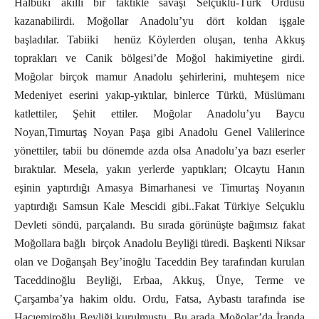
Halbuki akıllı bir taktikle savaşı Selçuklu-Türk Ordusu
kazanabilirdi. Moğollar Anadolu’yu dört koldan işgale
başladılar. Tabiiki henüz Köylerden oluşan, tenha Akkuş
toprakları ve Canik bölgesi’de Moğol hakimiyetine girdi.
Moğolar birçok mamur Anadolu şehirlerini, muhteşem nice
Medeniyet eserini yakıp-yıktılar, binlerce Türkü, Müslümanı
katlettiler, Şehit ettiler. Moğolar Anadolu’yu Baycu
Noyan,Timurtaş Noyan Paşa gibi Anadolu Genel Valilerince
yönettiler, tabii bu dönemde azda olsa Anadolu’ya bazı eserler
bıraktılar. Mesela, yakın yerlerde yaptıkları; Olcaytu Hanın
eşinin yaptırdığı Amasya Bimarhanesi ve Timurtaş Noyanın
yaptırdığı Samsun Kale Mescidi gibi..Fakat Türkiye Selçuklu
Devleti söndü, parçalandı. Bu sırada görünüşte bağımsız fakat
Moğollara bağlı birçok Anadolu Beyliği türedi. Başkenti Niksar
olan ve Doğanşah Bey’inoğlu Taceddin Bey tarafından kurulan
Taceddinoğlu Beyliği, Erbaa, Akkuş, Ünye, Terme ve
Çarşamba’ya hakim oldu. Ordu, Fatsa, Aybastı tarafında ise
Hacıemiroğlu Beyliği kurulmuştu. Bu arada Moğolar’da İranda