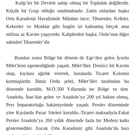
Kalip’ler bir Devlete sahip olmuş bir Topluluk değillerdir.
Küçük bir Grup olduğu sanılmaktadır. Zaten onlardan başka
Orta Karadeniz Havalisinde Milattan önce; Tibarenler, Kelkler,
Kekenler ve Mosklar gibi bugün izi kalmamış birçok ama
nüfusu az Kavim yaşıyordu. Kaliplerden başka, Ordu’nun diğer
sakinleri Tibarenler’dir.
Bundan sonra Bölge bir dönem de Ege’den gelen İyonlu
Milet’lerın egemenliğinde yaşadı. Milet’liler, Denizci bir Kavim
olup, kıyılara ağırlık vererek, buralarda Ticaret Kolonisi
kurmuşlardır. İlimiz Ordu şehri, Milet’liler tarafından bu
dönemde kuruldu. M.Ö.500 Yıllarında ise Bölge ve tüm
Anadolu, İran’dan gelen ve Anadolu’ya 200 yıl hakim olmuş,
Pers İmparatorluğu hakimiyetinde yaşadı. Persler döneminde
yine Kıyılarda Pazar Siteleri kuruldu.-Ticaret maksadıyla-Fakat
Persler Anadolu’ya 200 yıllık dönemde fazla bir Medeni katkı
göstermediler. Ancak Orta Karadeniz gibi Anadolu’da bazı