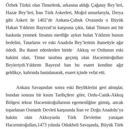
Özbek Türkü olan Timurlenk, arkasına aldığı Çağatay Bey’leri,
Hazar Bey’leri, İran Türk Askerleri, Moğol unsurlarıyla, Derya
gibi Askeri ile 1402’de Ankara-Çubuk Ovasında o Büyük
Hakan Yıldırım Bayezıd’ın karşısına çıktı, fakat Timuru ani bir
baskınla yenmek fırsatını mertliğe aykırı bulan Yıldırım bunun
bedelini, Tatarların ve eski Anadolu Bey’lerinin ihanetiyle ağır
ödedi. Bu ihanet edenlerden biride Akkuş ve Ordunun eski
hakimi olan, Timur tarafına geçmiş olan Hacıemiroğulları
Beyleriydi.Yıldırım Bayezıd han bu esaret kendine ağır
geldikçe, kahrında hastalanarak, esaret içinde vefat etti.
Ankara Savaşından sonra eski Beyliklerini geri almışlar,
bundan sonrası bir kısım Tarihçilere göre, Ordu-Canik-Akkuş
Bölgesi tekrar Hacıemiroğullarının egemenliğine girmiş, ancak
toparlanan Osmanlı Devleti karşısında İran ve Doğu Anadolu’ya
hakim olan Akkoyunlu Türk Devletine yanaşan
Hacıemiroğulları,1473 yılında Otlukbeli Savaşında, Büyük Türk