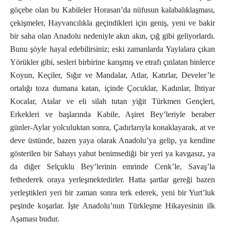
göçebe olan bu Kabileler Horasan’da nüfusun kalabalıklaşması,
çekişmeler, Hayvancılıkla geçindikleri için geniş, yeni ve bakir
bir saha olan Anadolu nedeniyle akın akın, çığ gibi geliyorlardı.
Bunu şöyle hayal edebilirsiniz; eski zamanlarda Yaylalara çıkan
Yörükler gibi, sesleri birbirine karışmış ve etrafı çınlatan binlerce
Koyun, Keçiler, Sığır ve Mandalar, Atlar, Katırlar, Develer’le
ortalığı toza dumana katan, içinde Çocuklar, Kadınlar, İhtiyar
Kocalar, Atalar ve eli silah tutan yiğit Türkmen Gençleri,
Erkekleri ve başlarında Kabile, Aşiret Bey’leriyle beraber
günler-Aylar yolculuktan sonra, Çadırlarıyla konaklayarak, at ve
deve üstünde, bazen yaya olarak Anadolu’ya gelip, ya kendine
gösterilen bir Sahayı yahut benimsediği bir yeri ya kavgasız, ya
da diğer Selçuklu Bey’lerinin emrinde Cenk’le, Savaş’la
fethederek oraya yerleşmektedirler. Hatta şartlar gereği bazen
yerleştikleri yeri bir zaman sonra terk ederek, yeni bir Yurt’luk
peşinde koşarlar. İşte Anadolu’nun Türkleşme Hikayesinin ilk
Aşaması budur.