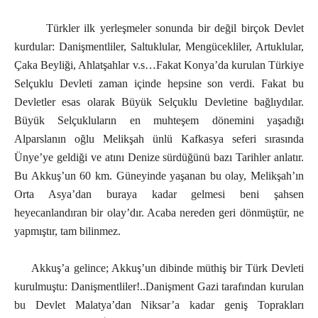
Türkler ilk yerleşmeler sonunda bir değil birçok Devlet
kurdular: Danişmentliler, Saltuklular, Mengücekliler, Artuklular,
Çaka Beyliği, Ahlatşahlar v.s…Fakat Konya’da kurulan Türkiye
Selçuklu Devleti zaman içinde hepsine son verdi. Fakat bu
Devletler esas olarak Büyük Selçuklu Devletine bağlıydılar.
Büyük Selçukluların en muhteşem dönemini yaşadığı
Alparslanın oğlu Melikşah ünlü Kafkasya seferi sırasında
Ünye’ye geldiği ve atını Denize sürdüğünü bazı Tarihler anlatır.
Bu Akkuş’un 60 km. Güneyinde yaşanan bu olay, Melikşah’ın
Orta Asya’dan buraya kadar gelmesi beni şahsen
heyecanlandıran bir olay’dır. Acaba nereden geri dönmüştür, ne
yapmıştır, tam bilinmez.
Akkuş’a gelince; Akkuş’un dibinde müthiş bir Türk Devleti
kurulmuştu: Danişmentliler!..Danişment Gazi tarafından kurulan
bu Devlet Malatya’dan Niksar’a kadar geniş Toprakları