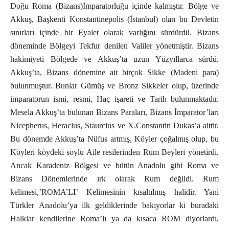
Doğu Roma (Bizans)İmparatorluğu içinde kalmıştır. Bölge ve
Akkuş, Başkenti Konstantinepolis (İstanbul) olan bu Devletin
sınırları içinde bir Eyalet olarak varlığını sürdürdü. Bizans
döneminde Bölgeyi Tekfur denilen Valiler yönetmiştir. Bizans
hakimiyeti Bölgede ve Akkuş’ta uzun Yüzyıllarca sürdü.
Akkuş’ta, Bizans dönemine ait birçok Sikke (Madeni para)
bulunmuştur. Bunlar Gümüş ve Bronz Sikkeler olup, üzerinde
imparatorun ismi, resmi, Haç işareti ve Tarih bulunmaktadır.
Mesela Akkuş’ta bulunan Bizans Paraları, Bizans İmparator’ları
Nicepherus, Heraclus, Staurcius ve X.Constantin Dukas’a aittir.
Bu dönemde Akkuş’ta Nüfus artmış, Köyler çoğalmış olup, bu
Köyleri köydeki soylu Aile resilerinden Rum Beyleri yönetirdi.
Ancak Karadeniz Bölgesi ve bütün Anadolu gibi Roma ve
Bizans Dönemlerinde ırk olarak Rum değildi. Rum
kelimesi,’ROMA’LI’ Kelimesinin kısaltılmış halidir. Yani
Türkler Anadolu’ya ilk geldiklerinde bakıyorlar ki buradaki
Halklar kendilerine Roma’lı ya da kısaca ROM diyorlardı,