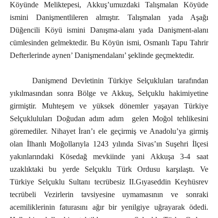
Köyünde Meliktepesi, Akkuş’umuzdaki Talışmalan Köyüde
ismini Danişmentlileren almıştır. Talışmalan yada Aşağı
Düğencili Köyü ismini Danışma-alanı yada Danişment-alanı
cümlesinden gelmektedir. Bu Köyün ismi, Osmanlı Tapu Tahrir
Defterlerinde aynen’ Danişmendalanı’ şeklinde geçmektedir.
Danişmend Devletinin Türkiye Selçukluları tarafından
yıkılmasından sonra Bölge ve Akkuş, Selçuklu hakimiyetine
girmiştir. Muhteşem ve yüksek dönemler yaşayan Türkiye
Selçukluluları Doğudan adım adım gelen Moğol tehlikesini
göremediler. Nihayet İran’ı ele geçirmiş ve Anadolu’ya girmiş
olan İlhanlı Moğollarıyla 1243 yılında Sivas’ın Suşehri İlçesi
yakınlarındaki Kösedağ mevkiinde yani Akkuşa 3-4 saat
uzaklıktaki bu yerde Selçuklu Türk Ordusu karşılaştı. Ve
Türkiye Selçuklu Sultanı tecrübesiz II.Gıyaseddin Keyhüsrev
tecrübeli Vezirlerin tavsiyesine uymamasının ve sonraki
acemiliklerinin faturasını ağır bir yenilgiye uğrayarak ödedi.