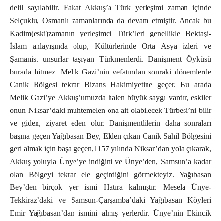
delil sayılabilir. Fakat Akkuş’a Türk yerleşimi zaman içinde
Selçuklu, Osmanlı zamanlarında da devam etmiştir. Ancak bu
Kadim(eski)zamanın yerleşimci Türk’leri genellikle Bektaşi-
İslam anlayışında olup, Kültürlerinde Orta Asya izleri ve
Şamanist unsurlar taşıyan Türkmenlerdi. Danişment Öyküsü
burada bitmez. Melik Gazi’nin vefatından sonraki dönemlerde
Canik Bölgesi tekrar Bizans Hakimiyetine geçer. Bu arada
Melik Gazi’ye Akkuş’umuzda halen büyük saygı vardır, eskiler
onun Niksar’daki muhtemelen ona ait olabilecek Türbesi’ni bilir
ve giden, ziyaret eden olur. Danişmentlilerin daha sonraları
başına geçen Yağıbasan Bey, Elden çıkan Canik Sahil Bölgesini
geri almak için başa geçen,1157 yılında Niksar’dan yola çıkarak,
Akkuş yoluyla Ünye’ye indiğini ve Ünye’den, Samsun’a kadar
olan Bölgeyi tekrar ele geçirdiğini görmekteyiz. Yağıbasan
Bey’den birçok yer ismi Hatıra kalmıştır. Mesela Ünye-
Tekkiraz’daki ve Samsun-Çarşamba’daki Yağıbasan Köyleri
Emir Yağıbasan’dan ismini almış yerlerdir. Ünye’nin Ekincik