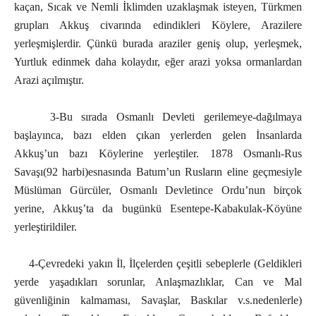
kaçan, Sıcak ve Nemli İklimden uzaklaşmak isteyen, Türkmen
grupları Akkuş civarında edindikleri Köylere, Arazilere
yerleşmişlerdir. Çünkü burada araziler geniş olup, yerleşmek,
Yurtluk edinmek daha kolaydır, eğer arazi yoksa ormanlardan
Arazi açılmıştır.
3-Bu sırada Osmanlı Devleti gerilemeye-dağılmaya
başlayınca, bazı elden çıkan yerlerden gelen İnsanlarda
Akkuş’un bazı Köylerine yerleştiler. 1878 Osmanlı-Rus
Savaşı(92 harbi)esnasında Batum’un Rusların eline geçmesiyle
Müslüman Gürcüler, Osmanlı Devletince Ordu’nun birçok
yerine, Akkuş’ta da bugünkü Esentepe-Kabakulak-Köyüne
yerleştirildiler.
4-Çevredeki yakın İl, İlçelerden çeşitli sebeplerle (Geldikleri
yerde yaşadıkları sorunlar, Anlaşmazlıklar, Can ve Mal
güvenliğinin kalmaması, Savaşlar, Baskılar v.s.nedenlerle)