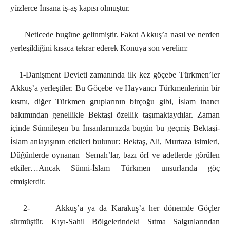
yüzlerce İnsana iş-aş kapısı olmuştur.
Neticede bugüne gelinmiştir. Fakat Akkuş’a nasıl ve nerden
yerleşildiğini kısaca tekrar ederek Konuya son verelim:
1-Danişment Devleti zamanında ilk kez göçebe Türkmen’ler
Akkuş’a yerleştiler. Bu Göçebe ve Hayvancı Türkmenlerinin bir
kısmı, diğer Türkmen gruplarının birçoğu gibi, İslam inancı
bakımından genellikle Bektaşi özellik taşımaktaydılar. Zaman
içinde Sünnileşen bu İnsanlarımızda bugün bu geçmiş Bektaşi-
İslam anlayışının etkileri bulunur: Bektaş, Ali, Murtaza isimleri,
Düğünlerde oynanan Semah’lar, bazı örf ve adetlerde görülen
etkiler…Ancak Sünni-İslam Türkmen unsurlarıda göç
etmişlerdir.
2- Akkuş’a ya da Karakuş’a her dönemde Göçler
sürmüştür. Kıyı-Sahil Bölgelerindeki Sıtma Salgınlarından