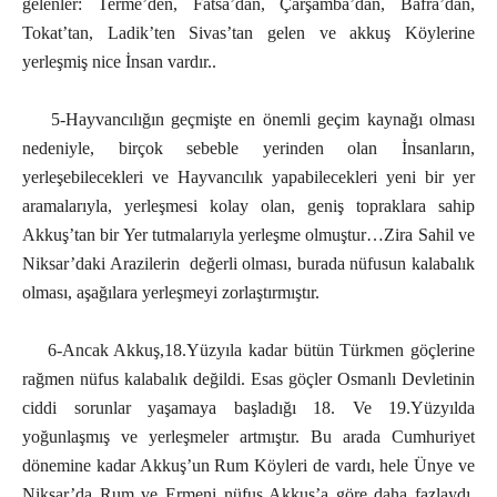
gelenler: Terme’den, Fatsa’dan, Çarşamba’dan, Bafra’dan,
Tokat’tan, Ladik’ten Sivas’tan gelen ve akkuş Köylerine
yerleşmiş nice İnsan vardır..
5-Hayvancılığın geçmişte en önemli geçim kaynağı olması
nedeniyle, birçok sebeble yerinden olan İnsanların,
yerleşebilecekleri ve Hayvancılık yapabilecekleri yeni bir yer
aramalarıyla, yerleşmesi kolay olan, geniş topraklara sahip
Akkuş’tan bir Yer tutmalarıyla yerleşme olmuştur…Zira Sahil ve
Niksar’daki Arazilerin değerli olması, burada nüfusun kalabalık
olması, aşağılara yerleşmeyi zorlaştırmıştır.
6-Ancak Akkuş,18.Yüzyıla kadar bütün Türkmen göçlerine
rağmen nüfus kalabalık değildi. Esas göçler Osmanlı Devletinin
ciddi sorunlar yaşamaya başladığı 18. Ve 19.Yüzyılda
yoğunlaşmış ve yerleşmeler artmıştır. Bu arada Cumhuriyet
dönemine kadar Akkuş’un Rum Köyleri de vardı, hele Ünye ve
Niksar’da Rum ve Ermeni nüfus Akkuş’a göre daha fazlaydı.