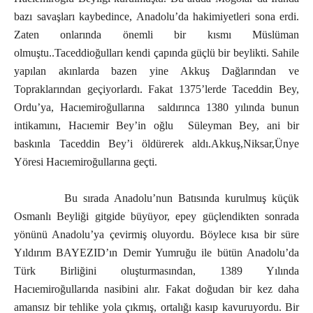
bazı savaşları kaybedince, Anadolu’da hakimiyetleri sona erdi.
Zaten onlarında önemli bir kısmı Müslüman
olmuştu..Taceddioğulları kendi çapında güçlü bir beylikti. Sahile
yapılan akınlarda bazen yine Akkuş Dağlarından ve
Topraklarından geçiyorlardı. Fakat 1375’lerde Taceddin Bey,
Ordu’ya, Hacıemiroğullarına saldırınca 1380 yılında bunun
intikamını, Hacıemir Bey’in oğlu Süleyman Bey, ani bir
baskınla Taceddin Bey’i öldürerek aldı.Akkuş,Niksar,Ünye
Yöresi Hacıemiroğullarına geçti.
Bu sırada Anadolu’nun Batısında kurulmuş küçük
Osmanlı Beyliği gitgide büyüyor, epey güçlendikten sonrada
yönünü Anadolu’ya çevirmiş oluyordu. Böylece kısa bir süre
Yıldırım BAYEZID’ın Demir Yumruğu ile bütün Anadolu’da
Türk Birliğini oluşturmasından, 1389 Yılında
Hacıemiroğullarıda nasibini alır. Fakat doğudan bir kez daha
amansız bir tehlike yola çıkmış, ortalığı kasıp kavuruyordu. Bir