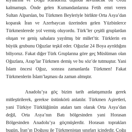
kalmamıştı. Önde gelen Kumandanlarına Fetih emri veren
Sultan Alparslan, bu Türkmen Beyleriyle birlikte Orta Asya’dan
koparak İran ve Azerbaycan üzerinden gelen Yüzbinlerce
Türkmenlerede yol vermiş oluyordu. Türk’ler çeşitli gruplardan
oluşan ve geniş sahalara yayılmış bir millet’tir. Türklerin en
büyük grubunu Oğuzlar teşkil eder. Oğuzlar 24 Boya ayrıldığını
biliyoruz. Fakat diğer Türk Gruplarına göre geç Müslüman olan
Oğuzlara, Arap’lar Türkmen demiş ve bu söz’de tutmuştur. Yani
İslam öncesi Oğuz, sonrası zamanlarda Türkmen! Fakat
Türkmenlerin İslam’laşması da zaman almıştır.
Anadolu’ya göç bizim tarih anlatışımızda gerek
mitleştirilerek, gerekse üstünkörü anlatılır. Türkmen Aşiretleri,
yani Türkiye Türklüğünün ataları tam olarak Orta Asya’dan
değil, Orta Asya’nın Batı bölgesinden yani Horasan
Bölgesinden Anadolu’ya göçmüşlerdir. Horasan toprakları
bugün, İran’ın Doğusu ile Türkmenistan sınırları içindedir. Çoğu