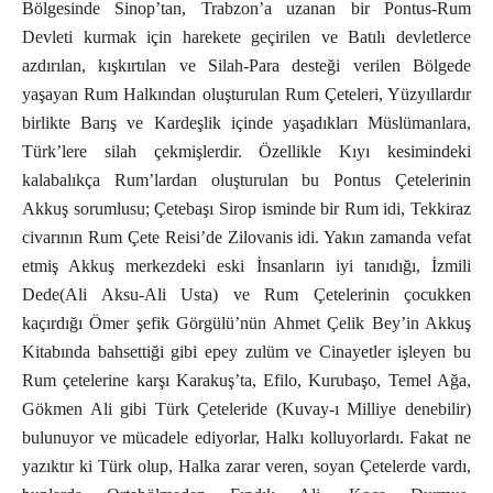
Bölgesinde Sinop’tan, Trabzon’a uzanan bir Pontus-Rum
Devleti kurmak için harekete geçirilen ve Batılı devletlerce
azdırılan, kışkırtılan ve Silah-Para desteği verilen Bölgede
yaşayan Rum Halkından oluşturulan Rum Çeteleri, Yüzyıllardır
birlikte Barış ve Kardeşlik içinde yaşadıkları Müslümanlara,
Türk’lere silah çekmişlerdir. Özellikle Kıyı kesimindeki
kalabalıkça Rum’lardan oluşturulan bu Pontus Çetelerinin
Akkuş sorumlusu; Çetebaşı Sirop isminde bir Rum idi, Tekkiraz
civarının Rum Çete Reisi’de Zilovanis idi. Yakın zamanda vefat
etmiş Akkuş merkezdeki eski İnsanların iyi tanıdığı, İzmili
Dede(Ali Aksu-Ali Usta) ve Rum Çetelerinin çocukken
kaçırdığı Ömer şefik Görgülü’nün Ahmet Çelik Bey’in Akkuş
Kitabında bahsettiği gibi epey zulüm ve Cinayetler işleyen bu
Rum çetelerine karşı Karakuş’ta, Efilo, Kurubaşo, Temel Ağa,
Gökmen Ali gibi Türk Çeteleride (Kuvay-ı Milliye denebilir)
bulunuyor ve mücadele ediyorlar, Halkı kolluyorlardı. Fakat ne
yazıktır ki Türk olup, Halka zarar veren, soyan Çetelerde vardı,