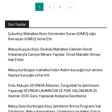
1
2
3
Son Yazılar
Çukurköy Mahallesi Kiren Semtinden Duran GÜMÜŞ oğlu
Ramazan GÜMÜŞ Vefat Etti
Akkuş Kuşçulu Köyü Sevkülü Mahallesi Sakinleri Kendi
İmkanlarıyla Camiye Minare Yaptılar. Örnek Mahalle Olmayı
Hak Ettiler
Akkuş kurtboğaz mahallesi’nden Adem kuruoğlu’nun annesi
Hayriye kuruoğlu vefat etti
Ordu Akkuşlu SEVİNDİK Ailesinin; Zonguldak’ta İşletmesini
Yapacağı SEVİNDİK LAHMACUN VE PİDE SALONUNUN 20
Haziran 2026 Günü Yapılacak Açılışına Davetlisiniz.
Akkuş İlçesi Kurtboğaz Köyü Şehitlerini Anma Programı Vali
Yardımcısı, Akkuş Kaymakamı, Gazilerimiz ve Halkın Yoğun