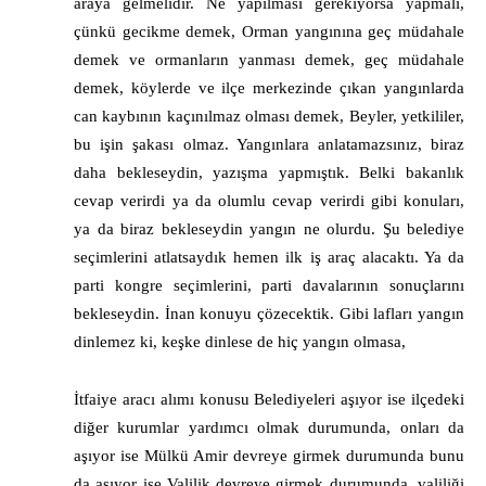
araya gelmelidir. Ne yapılması gerekiyorsa yapmalı,
çünkü gecikme demek, Orman yangınına geç müdahale
demek ve ormanların yanması demek, geç müdahale
demek, köylerde ve ilçe merkezinde çıkan yangınlarda
can kaybının kaçınılmaz olması demek, Beyler, yetkililer,
bu işin şakası olmaz. Yangınlara anlatamazsınız, biraz
daha bekleseydin, yazışma yapmıştık. Belki bakanlık
cevap verirdi ya da olumlu cevap verirdi gibi konuları,
ya da biraz bekleseydin yangın ne olurdu. Şu belediye
seçimlerini atlatsaydık hemen ilk iş araç alacaktı. Ya da
parti kongre seçimlerini, parti davalarının sonuçlarını
bekleseydin. İnan konuyu çözecektik. Gibi lafları yangın
dinlemez ki, keşke dinlese de hiç yangın olmasa,
İtfaiye aracı alımı konusu Belediyeleri aşıyor ise ilçedeki
diğer kurumlar yardımcı olmak durumunda, onları da
aşıyor ise Mülkü Amir devreye girmek durumunda bunu
da aşıyor ise Valilik devreye girmek durumunda, valiliği