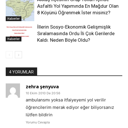
Asfaltlı Yol Yapımında En Mağdur Olan
8 Köyünü Öğrenmek İster misiniz?
Haberler
İllerin Sosyo-Ekonomik Gelişmişlik
Sıralamasında Ordu İli Çok Gerilerde
Haberler
Kaldı. Neden Böyle Oldu?
4 YORUMLAR
zehra şenyuva
10 Ekim 2010 De 20:56
ambulansmı yoksa itfaiyeyemi yol verilir
öğrencilerim merak ediyor eğer biliyorsanız
lütfen bildirin
Yorumu Cevapla