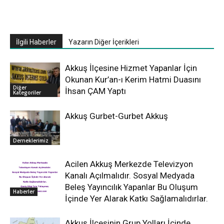
İlgili Haberler
Yazarın Diğer İçerikleri
Akkuş İlçesine Hizmet Yapanlar İçin
Okunan Kur’an-ı Kerim Hatmi Duasını
Diğer
İhsan ÇAM Yaptı
Kategoriler
Akkuş Gurbet-Gurbet Akkuş
Derneklerimiz
Acilen Akkuş Merkezde Televizyon
Kanalı Açılmalıdır. Sosyal Medyada
Beleş Yayıncılık Yapanlar Bu Oluşum
Haberler
İçinde Yer Alarak Katkı Sağlamalıdırlar.
Akkuş İlçesinin Grup Yolları İçinde