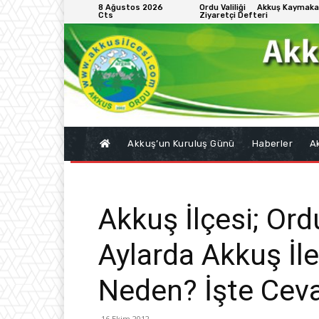
8 Ağustos 2026
Ordu Valiliği
Akkuş Kaymaka
Cts
Ziyaretçi Defteri
Akkuş’un Kuruluş Günü
Haberler
Ak
Akkuş İlçesi; Ord
Aylarda Akkuş İle 
Neden? İşte Cev
16 Ekim 2012