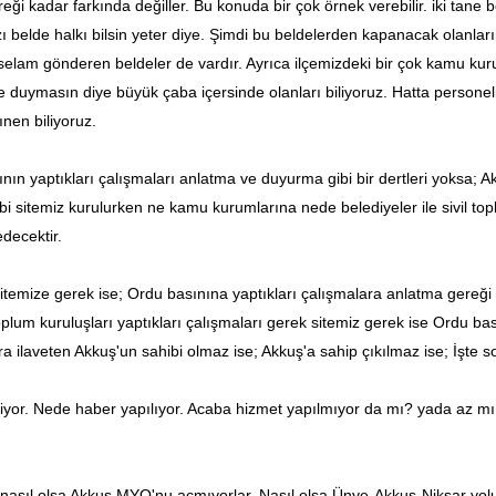
eği kadar farkında değiller. Bu konuda bir çok örnek verebilir. iki tane
zı belde halkı bilsin yeter diye. Şimdi bu beldelerden kapanacak olanla
 selam gönderen beldeler de vardır. Ayrıca ilçemizdeki bir çok kamu kuru
e duymasın diye büyük çaba içersinde olanları biliyoruz. Hatta personel
ınen biliyoruz.
rının yaptıkları çalışmaları anlatma ve duyurma gibi bir dertleri yoksa; 
bi sitemiz kurulurken ne kamu kurumlarına nede belediyeler ile sivil t
decektir.
sitemize gerek ise; Ordu basınına yaptıkları çalışmalara anlatma gereği
oplum kuruluşları yaptıkları çalışmaları gerek sitemiz gerek ise Ordu ba
ra ilaveten Akkuş'un sahibi olmaz ise; Akkuş'a sahip çıkılmaz ise; İşte 
yor. Nede haber yapılıyor.
Acaba hizmet yapılmıyor da mı? yada az mı 
nasıl olsa Akkuş MYO'nu açmıyorlar. Nasıl olsa Ünye-Akkuş-Niksar yolu