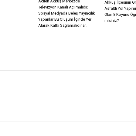
Acilen Akkuş Merkezde
Akkuş İlçesinin Gr
Televizyon Kanalı Açılmalıdır.
Asfaltlı Yol Yapı
Sosyal Medyada Beleş Yayıncılık
Olan 8 Köyünü Öğ
Yapanlar Bu Oluşum İçinde Yer
misiniz?
Alarak Katkı Sağlamalıdırlar.