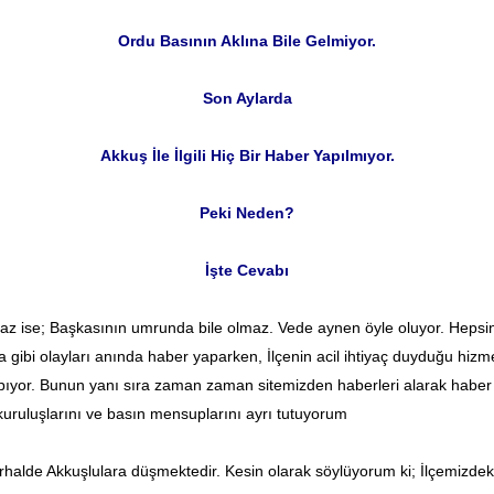
Ordu Basının Aklına Bile Gelmiyor.
Son Aylarda
Akkuş İle İlgili Hiç Bir Haber Yapılmıyor.
Peki Neden?
İşte Cevabı
kmaz ise; Başkasının umrunda bile olmaz. Vede aynen öyle oluyor. Hepsi
vga gibi olayları anında haber yaparken, İlçenin acil ihtiyaç duyduğu hi
yapıyor. Bunun yanı sıra zaman zaman sitemizden haberleri alarak habe
kuruluşlarını ve basın mensuplarını ayrı tutuyorum
halde Akkuşlulara düşmektedir. Kesin olarak söylüyorum ki; İlçemizdeki