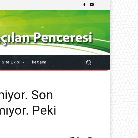
Site Ekibi
İletişim
miyor. Son
mıyor. Peki
368
0