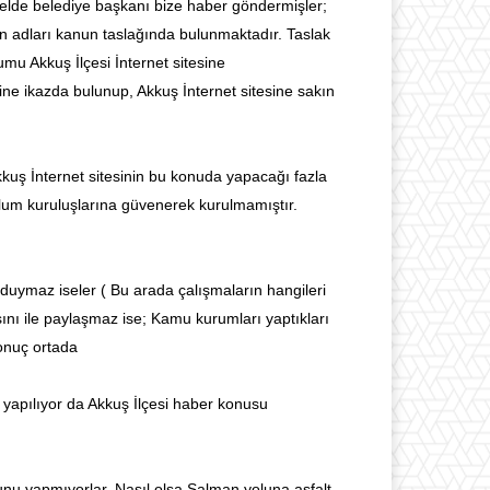
 belde belediye başkanı bize haber göndermişler;
rın adları kanun taslağında bulunmaktadır. Taslak
mu Akkuş İlçesi İnternet sitesine
ine ikazda bulunup, Akkuş İnternet sitesine sakın
Akkuş İnternet sitesinin bu konuda yapacağı fazla
oplum kuruluşlarına güvenerek kurulmamıştır.
 duymaz iseler ( Bu arada çalışmaların hangileri
sını ile paylaşmaz ise; Kamu kurumları yaptıkları
sonuç ortada
yapılıyor da Akkuş İlçesi haber konusu
nu yapmıyorlar. Nasıl olsa Salman yoluna asfalt