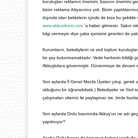
kuruluşları reklamın önemini, basının önemini ger
bizim reklama ihtiyacımız yok. Bizim yaptıklarımı
dışında olan beldelerin içinde de bize bu şekilde
www.akkusilcesi.com
'a haber gitmesin. Sakın sit
bilgi vermeyin diye çaba içerisine girenleri de yak
Kurumların, belediylerin ve sivil toplum kuruluşla
bir şey bulunmamaktadır. Vede herkesin bildiği gi
Akkuşlulara güvenmiştir. Güvenmeye de devam e
Son aylarda İl Genel Meclis Üyeleri çıkıp, gerek 
olduğunu bir öğrenebilsek.) Belediyeler ve Sivil t
çalışmaları sitemiz ile paylaşmaz ise; birde bunla
Son aylarda Ordu basınında Akkuş'un ne adı geçi
yapılmıyor?
Acaba Ordu basını da konunun farkına vardı da; 