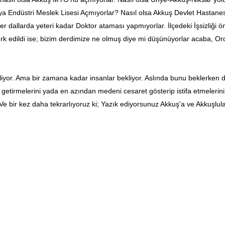
eya Endüstri Meslek Lisesi Açmıyorlar? Nasıl olsa Akkuş Devlet Hastane
allarda yeteri kadar Doktor ataması yapmıyorlar. İlçedeki İşsizliği önle
rk edildi ise; bizim derdimize ne olmuş diye mi düşünüyorlar acaba, O
iyor. Ama bir zamana kadar insanlar bekliyor. Aslında bunu beklerken de
 getirmelerini yada en azından medeni cesaret gösterip istifa etmelerini
 Ve bir kez daha tekrarlıyoruz ki; Yazık ediyorsunuz Akkuş'a ve Akkuşlul