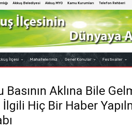
mlığı
Akkuş Belediyesi
Akkuş MYO
Kamu Kurumları
Telefon Rehberi
kuş İlçesi
Mahallelerimiz
Genel Konular
Festivaller
u Basının Aklına Bile Gel
İlgili Hiç Bir Haber Yapıl
abı