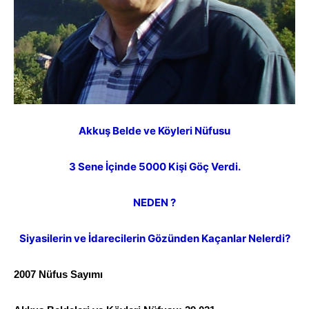
Akkuş Belde ve Köyleri Nüfusu
3 Sene İçinde 5000 Kişi Göç Verdi.
NEDEN ?
Siyasilerin ve İdarecilerin Gözünden Kaçanlar Nelerdi?
2007 Nüfus Sayımı