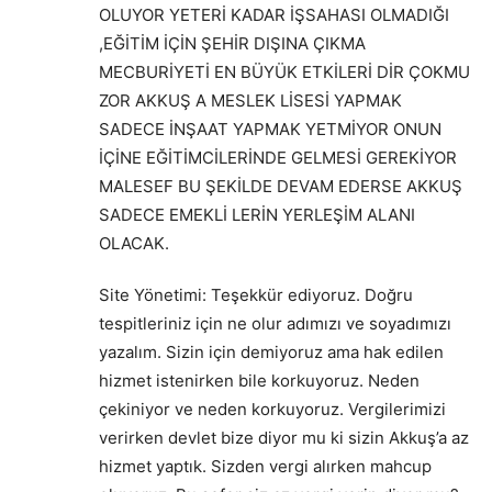
OLUYOR YETERİ KADAR İŞSAHASI OLMADIĞI
,EĞİTİM İÇİN ŞEHİR DIŞINA ÇIKMA
MECBURİYETİ EN BÜYÜK ETKİLERİ DİR ÇOKMU
ZOR AKKUŞ A MESLEK LİSESİ YAPMAK
SADECE İNŞAAT YAPMAK YETMİYOR ONUN
İÇİNE EĞİTİMCİLERİNDE GELMESİ GEREKİYOR
MALESEF BU ŞEKİLDE DEVAM EDERSE AKKUŞ
SADECE EMEKLİ LERİN YERLEŞİM ALANI
OLACAK.
Site Yönetimi: Teşekkür ediyoruz. Doğru
tespitleriniz için ne olur adımızı ve soyadımızı
yazalım. Sizin için demiyoruz ama hak edilen
hizmet istenirken bile korkuyoruz. Neden
çekiniyor ve neden korkuyoruz. Vergilerimizi
verirken devlet bize diyor mu ki sizin Akkuş’a az
hizmet yaptık. Sizden vergi alırken mahcup