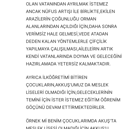
OLAN VATANINDAN AYRILMAK İSTEMEZ
ANCAK NÜFUS ARTIŞI İLE BİRLİKTE,EKİLEN
ARAZİLERİN ÇOĞUNLUĞU ORMAN
ALANLARINDAN AÇILDIĞI İÇİN,DAHA SONRA
VERİMSİZ HALE GELMESİ,VEDE ATADAN
DEDEN KALAN YÖNTEMLERLE ÇİFÇİLİK
YAPILMAYA ÇALIŞILMASI,AİLELEİRN ARTIK
KENDİ VATANLARINDA DOYMA VE GELECEĞİNİ
HAZIRLAMADA YETERSİZ KALMAKTADIR.
AYRICA İLKÖĞRETİMİ BİTİREN
ÇOCUKLARIN,AKKUŞ’UMUZ DA MESLEK
LİSELERİ OLMADIĞI İÇİN,GELECEKLERİNİN
TEMİNİ İÇİN İSTER İSTEMEZ EĞİTİM ÖĞRENİM
GÖÇÜNÜ DEVAM ETTİRMEKTEDİRLER.
ÖRNEK Mİ BENİM ÇOCUKLARIMDA AKUŞ’TA
MESLEK LİSESİ OLMADIĞI İÇİN AKKUŞ’U