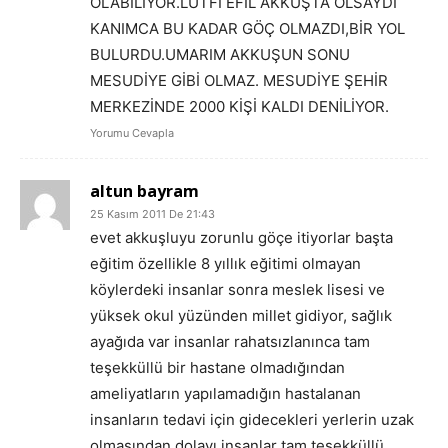
OLABİLİYOR.LÜTFİ EFİL AKKUŞTA OLSAYDI
KANIMCA BU KADAR GÖÇ OLMAZDI,BİR YOL
BULURDU.UMARIM AKKUŞUN SONU
MESUDİYE GİBİ OLMAZ. MESUDİYE ŞEHİR
MERKEZİNDE 2000 KİŞİ KALDI DENİLİYOR.
Yorumu Cevapla
altun bayram
25 Kasım 2011 De 21:43
evet akkuşluyu zorunlu göçe itiyorlar başta
eğitim özellikle 8 yıllık eğitimi olmayan
köylerdeki insanlar sonra meslek lisesi ve
yüksek okul yüzünden millet gidiyor, sağlık
ayağıda var insanlar rahatsızlanınca tam
teşekküllü bir hastane olmadığından
ameliyatların yapılamadığın hastalanan
insanların tedavi için gidecekleri yerlerin uzak
olmasından dolayı insanlar tam teşekküllü