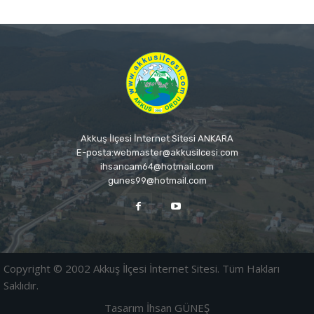
Akkuş İlçesi İnternet Sitesi ANKARA
E-posta:webmaster@akkusilcesi.com
ihsancam64@hotmail.com
gunes99@hotmail.com
Copyright © 2002 Akkuş İlçesi İnternet Sitesi. Tüm Hakları
Saklıdır.
Tasarım İhsan GÜNEŞ