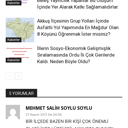
Beleş Yayıncılık Yapanlar Bu Oluşum
Haberler
İçinde Yer Alarak Katkı Sağlamalıdırlar.
Akkuş İlçesinin Grup Yolları İçinde
Asfaltlı Yol Yapımında En Mağdur Olan
8 Köyünü Öğrenmek İster misiniz?
Haberler
İllerin Sosyo-Ekonomik Gelişmişlik
Sıralamasında Ordu İli Çok Gerilerde
Haberler
Kaldı. Neden Böyle Oldu?
5 YORUMLAR
MEHMET SALİH SOYLU SOYLU
27 Kasım 2011 De 04:56
BİR İLÇEDE BAZEN BİR KİŞİ ÇOK ÖNEMLİ