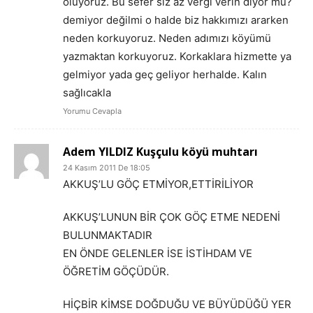
oluyoruz. Bu sefer siz az vergi verin diyor mu?
demiyor değilmi o halde biz hakkımızı ararken
neden korkuyoruz. Neden adımızı köyümü
yazmaktan korkuyoruz. Korkaklara hizmette ya
gelmiyor yada geç geliyor herhalde. Kalın
sağlıcakla
Yorumu Cevapla
Adem YILDIZ Kuşçulu köyü muhtarı
24 Kasım 2011 De 18:05
AKKUŞ’LU GÖÇ ETMİYOR,ETTİRİLİYOR
AKKUŞ’LUNUN BİR ÇOK GÖÇ ETME NEDENİ
BULUNMAKTADIR
EN ÖNDE GELENLER İSE İSTİHDAM VE
ÖĞRETİM GÖÇÜDÜR.
HİÇBİR KİMSE DOĞDUĞU VE BÜYÜDÜĞÜ YER