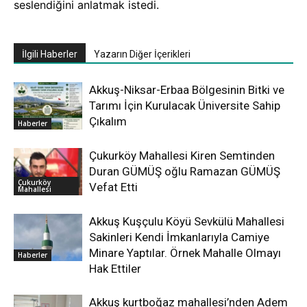
seslendiğini anlatmak istedi.
İlgili Haberler
Yazarın Diğer İçerikleri
Akkuş-Niksar-Erbaa Bölgesinin Bitki ve
Tarımı İçin Kurulacak Üniversite Sahip
Çıkalım
Haberler
Çukurköy Mahallesi Kiren Semtinden
Duran GÜMÜŞ oğlu Ramazan GÜMÜŞ
Çukurköy
Vefat Etti
Mahallesi
Akkuş Kuşçulu Köyü Sevkülü Mahallesi
Sakinleri Kendi İmkanlarıyla Camiye
Minare Yaptılar. Örnek Mahalle Olmayı
Haberler
Hak Ettiler
Akkuş kurtboğaz mahallesi’nden Adem