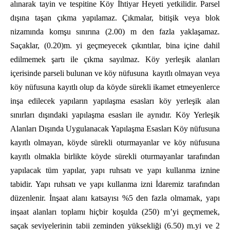
alınarak tayin ve tespitine Köy İhtiyar Heyeti yetkilidir. Parsel
dışına taşan çıkma yapılamaz. Çıkmalar, bitişik veya blok
nizamında komşu sınırına (2.00) m den fazla yaklaşamaz.
Saçaklar, (0.20)m. yi geçmeyecek çıkıntılar, bina içine dahil
edilmemek şartı ile çıkma sayılmaz. Köy yerleşik alanları
içerisinde parseli bulunan ve köy nüfusuna
kayıtlı olmayan veya
köy nüfusuna kayıtlı olup da köyde sürekli ikamet etmeyenlerce
inşa edilecek yapıların yapılaşma esasları köy yerleşik alan
sınırları dışındaki yapılaşma esasları ile aynıdır. Köy Yerleşik
Alanları Dışında Uygulanacak Yapılaşma Esasları Köy nüfusuna
kayıtlı olmayan, köyde sürekli oturmayanlar ve köy nüfusuna
kayıtlı olmakla birlikte köyde sürekli oturmayanlar tarafından
yapılacak tüm yapılar, yapı ruhsatı ve yapı kullanma iznine
tabidir. Yapı ruhsatı ve yapı kullanma izni İdaremiz tarafından
düzenlenir. İnşaat alanı katsayısı %5 den fazla olmamak, yapı
inşaat alanları toplamı hiçbir koşulda (250) m’yi geçmemek,
saçak seviyelerinin tabii zeminden yüksekliği (6.50) m.yi ve 2