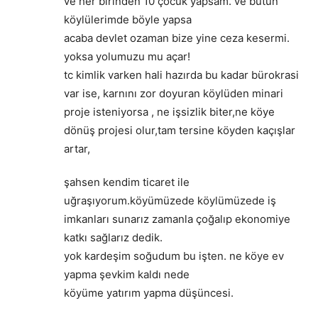
ve her birinden 10 çocuk yapsam. ve bütün
köylülerimde böyle yapsa
acaba devlet ozaman bize yine ceza kesermi.
yoksa yolumuzu mu açar!
tc kimlik varken hali hazırda bu kadar bürokrasi
var ise, karnını zor doyuran köylüden minari
proje isteniyorsa , ne işsizlik biter,ne köye
dönüş projesi olur,tam tersine köyden kaçışlar
artar,
şahsen kendim ticaret ile
uğraşıyorum.köyümüzede köylümüzede iş
imkanları sunarız zamanla çoğalıp ekonomiye
katkı sağlarız dedik.
yok kardeşim soğudum bu işten. ne köye ev
yapma şevkim kaldı nede
köyüme yatırım yapma düşüncesi.