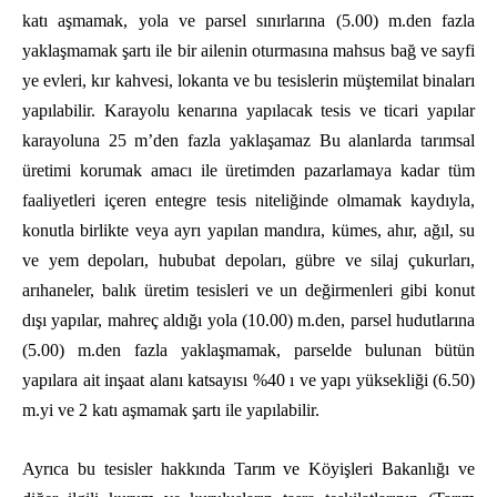
katı aşmamak, yola ve parsel sınırlarına (5.00) m.den fazla
yaklaşmamak şartı ile bir ailenin oturmasına mahsus bağ ve sayfi
ye evleri, kır kahvesi, lokanta ve bu tesislerin müştemilat binaları
yapılabilir. Karayolu kenarına yapılacak tesis ve ticari yapılar
karayoluna 25 m’den fazla yaklaşamaz Bu alanlarda tarımsal
üretimi korumak amacı ile üretimden pazarlamaya kadar tüm
faaliyetleri içeren entegre tesis niteliğinde olmamak kaydıyla,
konutla birlikte veya ayrı yapılan mandıra, kümes, ahır, ağıl, su
ve yem depoları, hububat depoları, gübre ve silaj çukurları,
arıhaneler, balık üretim tesisleri ve un değirmenleri gibi konut
dışı yapılar, mahreç aldığı yola (10.00) m.den, parsel hudutlarına
(5.00) m.den fazla yaklaşmamak, parselde bulunan bütün
yapılara ait inşaat alanı katsayısı %40 ı ve yapı yüksekliği (6.50)
m.yi ve 2 katı aşmamak şartı ile yapılabilir.
Ayrıca bu tesisler hakkında Tarım ve Köyişleri Bakanlığı ve