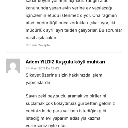
kadar köyün yollarını açmadı. Yangin afad
kanununda yanan evin yerine ev yapılacağı
için.zemin etüdü istenmez diyor. Ona rağmen
afad müdürlüğü onca zorlukları çıkartıyor, iki
müdürlük ayri, ayrı telden çalıyorlar. Bu sorunlar
nasil aşılacaktır.
Yorumu Cevapla
Adem YILDIZ Kuşçulu köyü muhtarı
24 Mart 2011 De 12:43
Şikayet üzerine sizin hakkınızda işlem
yapmışlardır.
Sayın zeki bey,suçlu aramak ve birilerini
suçlamak çok kolaydır,siz gurbetten geldiniz
cebinizde de para var ben istediğim gibi
istediğim evi yaparım edasıyla kazma
vurursanız öyle olur.