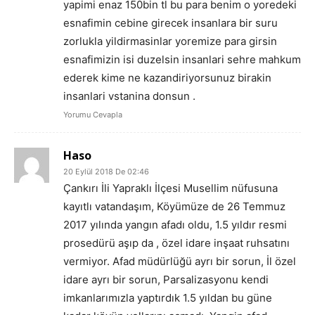
yapimi enaz 150bin tl bu para benim o yoredeki
esnafimin cebine girecek insanlara bir suru
zorlukla yildirmasinlar yoremize para girsin
esnafimizin isi duzelsin insanlari sehre mahkum
ederek kime ne kazandiriyorsunuz birakin
insanlari vstanina donsun .
Yorumu Cevapla
Haso
20 Eylül 2018 De 02:46
Çankırı İli Yapraklı İlçesi Musellim nüfusuna
kayıtlı vatandaşım, Köyümüze de 26 Temmuz
2017 yılında yangın afadı oldu, 1.5 yıldır resmi
prosedürü aşıp da , özel idare inşaat ruhsatını
vermiyor. Afad müdürlüğü ayrı bir sorun, İl özel
idare ayrı bir sorun, Parsalizasyonu kendi
imkanlarımızla yaptırdık 1.5 yıldan bu güne