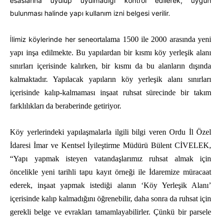
esaslarına uyulup uyulmadığı kontrol edilerek, uygun
bulunması halinde yapı kullanım izni belgesi verilir.
İlimiz köylerinde her sene
ortalama 1500 ile 2000 arasında yeni
yapı inşa edilmekte. Bu yapılardan bir kısmı köy yerleşik alanı
sınırları
içerisinde kalırken, bir kısmı da bu alanların dışında
kalmaktadır. Yapılacak yapıların köy yerleşik alanı sınırları
içerisinde kalıp-kalmaması inşaat ruhsat sürecinde bir takım
farklılıkları da beraberinde getiriyor.
Köy yerlerindeki yapılaşmalarla ilgili bilgi veren Ordu İl Özel
İdaresi İmar ve Kentsel İyileştirme Müdürü Bülent CİVELEK,
“Yapı yapmak isteyen vatandaşlarımız ruhsat almak için
öncelikle yeni tarihli tapu kayıt örneği ile İdaremize müracaat
ederek, inşaat yapmak istediği alanın ‘Köy Yerleşik Alanı’
içerisinde kalıp kalmadığını öğrenebilir, daha sonra da ruhsat için
gerekli belge ve evrakları tamamlayabilirler. Çünkü bir parsele