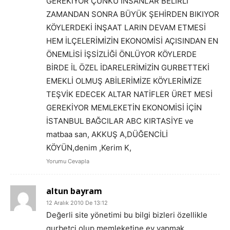
GEREKİYOR ÇÜNKÜ İNSANLAR BELİRLİ
ZAMANDAN SONRA BÜYÜK ŞEHİRDEN BIKIYOR
KÖYLERDEKİ İNŞAAT LARIN DEVAM ETMESİ
HEM İLÇELERİMİZİN EKONOMİSİ AÇISINDAN EN
ÖNEMLİSİ İŞSİZLİĞİ ÖNLÜYOR KÖYLERDE
BİRDE İL ÖZEL İDARELERİMİZİN GURBETTEKİ
EMEKLİ OLMUŞ ABİLERİMİZE KÖYLERİMİZE
TEŞVİK EDECEK ALTAR NATİFLER ÜRET MESİ
GEREKİYOR MEMLEKETİN EKONOMİSİ İÇİN
İSTANBUL BAĞCILAR ABC KIRTASİYE ve
matbaa san, AKKUŞ A,DÜĞENCİLİ
KÖYÜN,denim ,Kerim K,
Yorumu Cevapla
altun bayram
12 Aralık 2010 De 13:12
Değerli site yönetimi bu bilgi bizleri özellikle
gurbetci olup memleketine ev yapmak