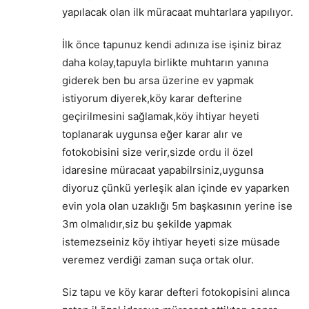
yapılacak olan ilk müracaat muhtarlara yapılıyor.
İlk önce tapunuz kendi adınıza ise işiniz biraz
daha kolay,tapuyla birlikte muhtarın yanına
giderek ben bu arsa üzerine ev yapmak
istiyorum diyerek,köy karar defterine
geçirilmesini sağlamak,köy ihtiyar heyeti
toplanarak uygunsa eğer karar alır ve
fotokobisini size verir,sizde ordu il özel
idaresine müracaat yapabilrsiniz,uygunsa
diyoruz çünkü yerleşik alan içinde ev yaparken
evin yola olan uzaklığı 5m başkasının yerine ise
3m olmalıdır,siz bu şekilde yapmak
istemezseiniz köy ihtiyar heyeti size müsade
veremez verdiği zaman suça ortak olur.
Siz tapu ve köy karar defteri fotokopisini alınca