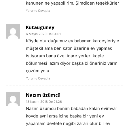
kanunen ne yapabilirim. Şimdiden teşekkürler
Yorumu Cevapla
Kutaugüney
6 Mayıs 2020 De 04:01
Köyde oturduğumuz ev babamın kardeşleriyle
müştekil ama ben katın üzerine ev yapmak
istiyorum bana özel idare yerleri kople
bölünmesi lazım diyor başka bi öneriniz varmı
çözüm yolu
Yorumu Cevapla
Nazım üzümcü
18 Kasım 2018 De 21:26
Nazim üzumcü benim babadan kalan evimvar
koyde ayni arsa icine baska bir yeni ev
yaparsam devlete negibi zarari olur bir ev