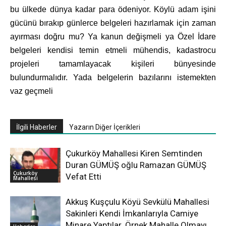
bu ülkede dünya kadar para ödeniyor. Köylü adam işini
gücünü bırakıp günlerce belgeleri hazırlamak için zaman
ayırması doğru mu? Ya kanun değişmeli ya Özel İdare
belgeleri kendisi temin etmeli mühendis, kadastrocu
projeleri tamamlayacak kişileri bünyesinde
bulundurmalıdır. Yada belgelerin bazılarını istemekten
vaz geçmeli
İlgili Haberler
Yazarın Diğer İçerikleri
Çukurköy Mahallesi Kiren Semtinden
Duran GÜMÜŞ oğlu Ramazan GÜMÜŞ
Çukurköy
Vefat Etti
Mahallesi
Akkuş Kuşçulu Köyü Sevkülü Mahallesi
Sakinleri Kendi İmkanlarıyla Camiye
Minare Yaptılar. Örnek Mahalle Olmayı