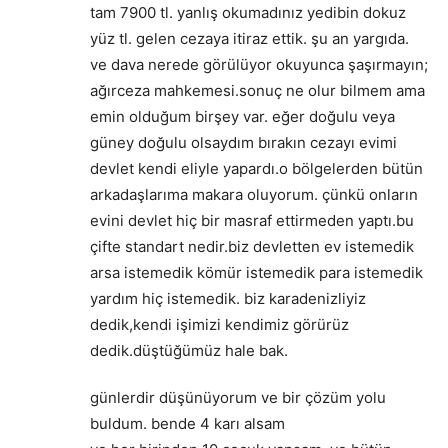
tam 7900 tl. yanlış okumadınız yedibin dokuz
yüz tl. gelen cezaya itiraz ettik. şu an yargıda.
ve dava nerede görülüyor okuyunca şaşırmayın;
ağırceza mahkemesi.sonuç ne olur bilmem ama
emin olduğum birşey var. eğer doğulu veya
güney doğulu olsaydım bırakın cezayı evimi
devlet kendi eliyle yapardı.o bölgelerden bütün
arkadaşlarıma makara oluyorum. çünkü onların
evini devlet hiç bir masraf ettirmeden yaptı.bu
çifte standart nedir.biz devletten ev istemedik
arsa istemedik kömür istemedik para istemedik
yardım hiç istemedik. biz karadenizliyiz
dedik,kendi işimizi kendimiz görürüz
dedik.düştüğümüz hale bak.
günlerdir düşünüyorum ve bir çözüm yolu
buldum. bende 4 karı alsam