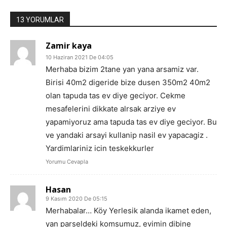
13 YORUMLAR
Zamir kaya
10 Haziran 2021 De 04:05
Merhaba bizim 2tane yan yana arsamiz var.
Birisi 40m2 digeride bize dusen 350m2 40m2
olan tapuda tas ev diye geciyor. Cekme
mesafelerini dikkate alrsak arziye ev
yapamiyoruz ama tapuda tas ev diye geciyor. Bu
ve yandaki arsayi kullanip nasil ev yapacagiz .
Yardimlariniz icin teskekkurler
Yorumu Cevapla
Hasan
9 Kasım 2020 De 05:15
Merhabalar… Köy Yerlesik alanda ikamet eden,
yan parseldeki komsumuz, evimin dibine