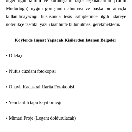
diğer ilgili kurum ve kuruluşların taşra teşkilatlarının (Tarım
Müdürlüğü) uygun görüşünün alınması ve başka bir amaçla
kullanılmayacağı hususunda tesis sahiplerince ilgili idareye
noterlikçe tasdikli yazılı taahhütte bulunulması gerekmektedir.
Köylerde İnşaat Yapacak Kişilerden İstenen Belgeler
• Dilekçe
• Nüfus cüzdanı fotokopisi
• Onaylı Kadastral Harita Fotokopisi
• Yeni tarihli tapu kayıt örneği
• Mimari Proje (Legant doldurulacak)