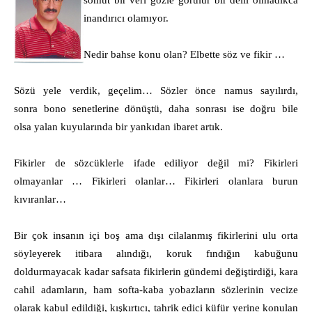
somut bir veri gözle görülür bir delil olmadıkca
inandırıcı olamıyor.
Nedir bahse konu olan? Elbette söz ve fikir …
Sözü yele verdik, geçelim… Sözler önce namus sayılırdı,
sonra bono senetlerine dönüştü, daha sonrası ise doğru bile
olsa yalan kuyularında bir yankıdan ibaret artık.
Fikirler de sözcüklerle ifade ediliyor değil mi? Fikirleri
olmayanlar … Fikirleri olanlar… Fikirleri olanlara burun
kıvıranlar…
Bir çok insanın içi boş ama dışı cilalanmış fikirlerini ulu orta
söyleyerek itibara alındığı, koruk fındığın kabuğunu
doldurmayacak kadar safsata fikirlerin gündemi değiştirdiği, kara
cahil adamların, ham softa-kaba yobazların sözlerinin vecize
olarak kabul edildiği, kışkırtıcı, tahrik edici küfür yerine konulan