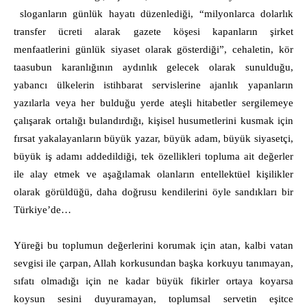
sloganların günlük hayatı düzenlediği, “milyonlarca dolarlık
transfer ücreti alarak gazete köşesi kapanların şirket
menfaatlerini günlük siyaset olarak gösterdiği”, cehaletin, kör
taasubun karanlığının aydınlık gelecek olarak sunulduğu,
yabancı ülkelerin istihbarat servislerine ajanlık yapanların
yazılarla veya her bulduğu yerde ateşli hitabetler sergilemeye
çalışarak ortalığı bulandırdığı, kişisel husumetlerini kusmak için
fırsat yakalayanların büyük yazar, büyük adam, büyük siyasetçi,
büyük iş adamı addedildiği, tek özellikleri topluma ait değerler
ile alay etmek ve aşağılamak olanların entellektüel kişilikler
olarak görüldüğü, daha doğrusu kendilerini öyle sandıkları bir
Türkiye’de…
Yüreği bu toplumun değerlerini korumak için atan, kalbi vatan
sevgisi ile çarpan, Allah korkusundan başka korkuyu tanımayan,
sıfatı olmadığı için ne kadar büyük fikirler ortaya koyarsa
koysun sesini duyuramayan, toplumsal servetin eşitce