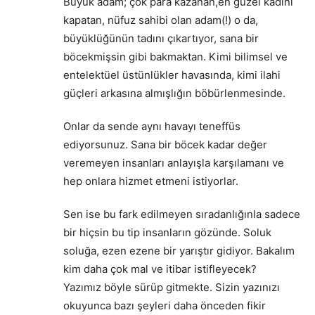
Büyük adam; çok para kazanan,en güzel kadını
kapatan, nüfuz sahibi olan adam(!) o da,
büyüklüğünün tadını çıkartıyor, sana bir
böcekmişsin gibi bakmaktan. Kimi bilimsel ve
entelektüel üstünlükler havasında, kimi ilahi
güçleri arkasına almışlığın böbürlenmesinde.
Onlar da sende aynı havayı teneffüs
ediyorsunuz. Sana bir böcek kadar değer
veremeyen insanları anlayışla karşılamanı ve
hep onlara hizmet etmeni istiyorlar.
Sen ise bu fark edilmeyen sıradanlığınla sadece
bir hiçsin bu tip insanların gözünde. Soluk
soluğa, ezen ezene bir yarıştır gidiyor. Bakalım
kim daha çok mal ve itibar istifleyecek?
Yazımız böyle sürüp gitmekte. Sizin yazınızı
okuyunca bazı şeyleri daha önceden fikir