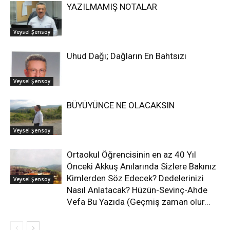
YAZILMAMIŞ NOTALAR
Veysel Şensoy
Uhud Dağı; Dağların En Bahtsızı
Veysel Şensoy
BÜYÜYÜNCE NE OLACAKSIN
Veysel Şensoy
Ortaokul Öğrencisinin en az 40 Yıl
Önceki Akkuş Anılarında Sizlere Bakınız
Kimlerden Söz Edecek? Dedelerinizi
Veysel Şensoy
Nasıl Anlatacak? Hüzün-Sevinç-Ahde
Vefa Bu Yazıda (Geçmiş zaman olur...