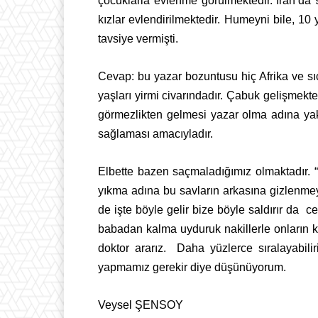
çocuklarla evlenme görülmektedir. İran’da 
kızlar evlendirilmektedir. Humeyni bile, 10
tavsiye vermişti.
Cevap: bu yazar bozuntusu hiç Afrika ve sı
yaşları yirmi civarındadır. Çabuk gelişmekte
görmezlikten gelmesi yazar olma adına yakı
sağlaması amacıyladır.
Elbette bazen saçmaladığımız olmaktadır. “Bi
yıkma adına bu savların arkasına gizlenmey
de işte böyle gelir bize böyle saldırır da
ce
babadan kalma uyduruk nakillerle onların kar
doktor ararız.
Daha yüzlerce sıralayabili
yapmamız gerekir diye düşünüyorum.
Veysel ŞENSOY