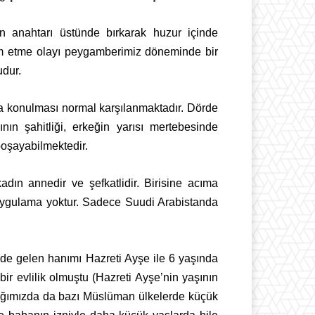
ın anahtarı üstünde bırkarak huzur içinde
ecm etme olayı peygamberimiz döneminde bir
udur.
ara konulması normal karşılanmaktadır. Dörde
ının şahitliği, erkeğin yarısı mertebesinde
 boşayabilmektedir.
dın annedir ve şefkatlidir. Birisine acıma
 uygulama yoktur. Sadece Suudi Arabistanda
e gelen hanımı Hazreti Ayşe ile 6 yaşında
r evlilik olmuştu (Hazreti Ayşe’nin yaşının
 çağımızda da bazı Müslüman ülkelerde küçük