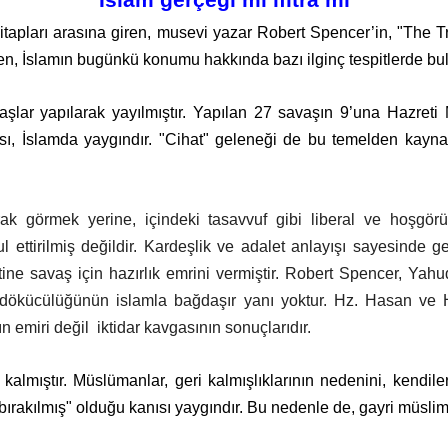
İslam gerçeği mi ifitra mı
 kitapları arasına giren, musevi yazar Robert Spencer’in, "T
ğmen, İslamın bugünkü konumu hakkında bazı ilginç tespitlerde bu
aşlar yapılarak yayılmıştır. Yapılan 27 savaşın 9’una Hazreti M
sı, İslamda yaygındır. "Cihat" geleneği de bu temelden kay
olarak görmek yerine, içindeki tasavvuf gibi liberal ve hoş
l ettirilmiş değildir. Kardeşlik ve adalet anlayışı sayesinde g
 savaş için hazırlık emrini vermiştir. Robert Spencer, Yahudi d
dökücülüğünün islamla bağdaşır yanı yoktur. Hz. Hasan ve H
n emiri değil
iktidar kavgasının sonuçlarıdır.
ri kalmıştır. Müslümanlar, geri kalmışlıklarının nedenini, kendi
i bırakılmış" olduğu kanısı yaygındır. Bu nedenle de, gayri müslim