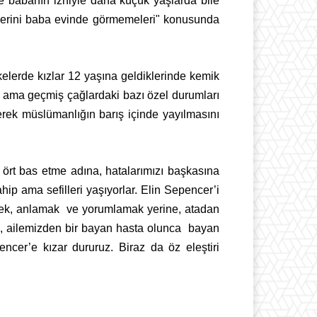
ne babanın izniyle daha küçük yaşlarda bile
egllerini baba evinde görmemeleri" konusunda
elerde kızlar 12 yaşına geldiklerinde kemik
l ama geçmiş çağlardaki bazı özel durumları
erek müslümanlığın barış içinde yayılmasını
zı ört bas etme adına, hatalarımızı başkasına
ip ama sefilleri yaşıyorlar. Elin Sepencer’i
mek, anlamak
ve yorumlamak yerine, atadan
ma, ailemizden bir bayan hasta olunca
bayan
ncer’e kızar dururuz. Biraz da öz eleştiri