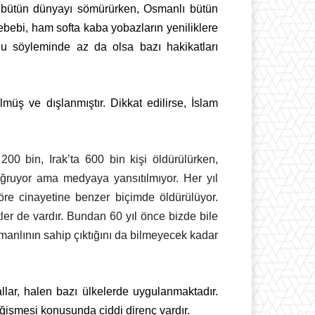
u bütün dünyayı sömürürken, Osmanlı bütün
ebebi, ham softa kaba yobazların yeniliklere
Bu söyleminde az da olsa bazı hakikatları
müş ve dışlanmıştır. Dikkat edilirse, İslam
00 bin, Irak’ta 600 bin kişi öldürülürken,
 uğruyor ama medyaya yansıtılmıyor. Her yıl
öre cinayetine benzer biçimde öldürülüyor.
ler de vardır. Bundan 60 yıl önce bizde bile
anlının sahip çıktığını da bilmeyecek kadar
llar, halen bazı ülkelerde uygulanmaktadır.
ğişmesi konusunda ciddi direnç vardır.