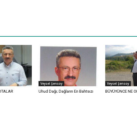
Veysel Şensoy
Veysel Şensoy
OTALAR
Uhud Dağı; Dağların En Bahtsızı
BÜYÜYÜNCE NE O