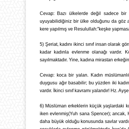
Cevap: Bazı ülkelerde değil sadece bir ü
uyuyabilidiğiniz bir ülke olduğunu da göz
kere yapılmış ve Resulullah:”keşke yapmasa
5) Şeriat, kadını ikinci sınıf insan olarak
kadar kadınla evlenme olanağı vardır. Köle
sayılmaktadır. Yine, kadına mirastan erkeğin 
Cevap: koca bir yalan. Kadın müslümanlıkt
duygusu ağır basabilir; bu yüzden iki kad
vardır. İkinci sınıf kavramı yalandır! Hz. Ayşe
6) Müslüman erkeklerin küçük yaşlardaki 
iken evlenmiş(Yuh
sana Spencer); ancak, H
daha büyük olduğu konusunda savlar vardır)