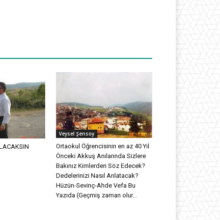
Veysel Şensoy
Ortaokul Öğrencisinin en az 40 Yıl
LACAKSIN
Önceki Akkuş Anılarında Sizlere
Bakınız Kimlerden Söz Edecek?
Dedelerinizi Nasıl Anlatacak?
Hüzün-Sevinç-Ahde Vefa Bu
Yazıda (Geçmiş zaman olur...