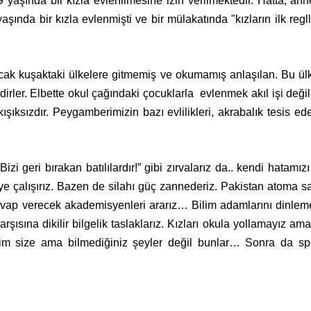
9 yaşında bir kızla evlenilmesine izin verilmektedir. Hatta, an
 yaşında bir kızla evlenmişti ve bir mülakatında "kızların ilk r
cak kuşaktaki ülkelere gitmemiş ve okumamış anlaşılan. Bu ülk
dirler. Elbette okul çağındaki çocuklarla
evlenmek akıl işi deği
şıksızdır. Peygamberimizin bazı evlilikleri, akrabalık tesis ed
zi geri bırakan batılılardır!” gibi zırvalarız da.. kendi hatamı
e çalışırız. Bazen de silahı güç zannederiz.
Pakistan atoma sah
vap verecek akademisyenleri ararız… Bilim adamlarını dinle
şısına dikilir bilgelik taslaklarız. Kızları okula yollamayız a
rim size ama bilmediğiniz şeyler değil bunlar… Sonra da spe