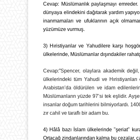
Cevap: Müslümanlık paylaşmayı emreder. H
dünyaya elindekini dağıtarak yardım yapıyor
inanmamaları ve ufuklarının açık olmamam
yüzümüze vurmuş.
3) Hıristiyanlar ve Yahudilere karşı hoşgö
ülkelerinde, Müslümanlar dışındakiler raha
Cevap:”Spencer, olaylara akademik değil, 
ülkelerindeki tüm Yahudi ve Hıristiyanları
Arabistan’da öldürülen ve idam edilenleri
Müslümanların yüzde 97’si tek eşlidir. Ayşe
insanlar doğum tarihlerini bilmiyorlardı. 14
zır cahil ve taraflı bir adam bu.
4) Hâlâ bazı İslam ülkelerinde "şeriat" ku
Ortaçağ zindanlarından kalma bu cezalar, ç