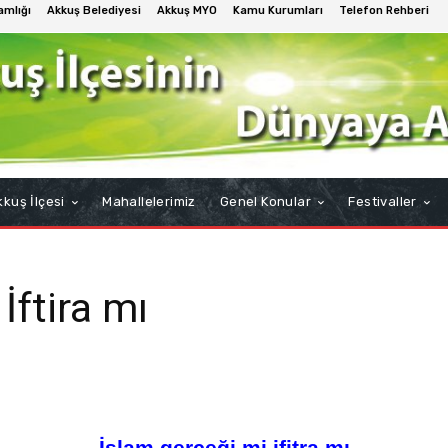
mlığı
Akkuş Belediyesi
Akkuş MYO
Kamu Kurumları
Telefon Rehberi
kuş İlçesi
Mahallelerimiz
Genel Konular
Festivaller
İftira mı