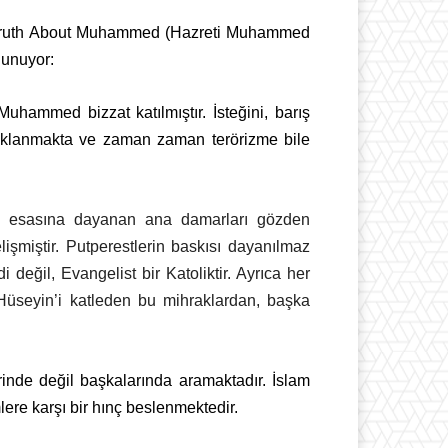
he Truth About Muhammed (Hazreti Muhammed
lunuyor:
uhammed bizzat katılmıştır. İsteğini, barış
naklanmakta ve zaman zaman terörizme bile
görü esasına dayanan ana damarları gözden
elişmiştir. Putperestlerin baskısı dayanılmaz
eğil, Evangelist bir Katoliktir. Ayrıca her
üseyin’i katleden bu mihraklardan, başka
lerinde değil başkalarında aramaktadır. İslam
lere karşı bir hınç beslenmektedir.