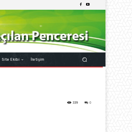
Site Ekibi
İletişim
339
0