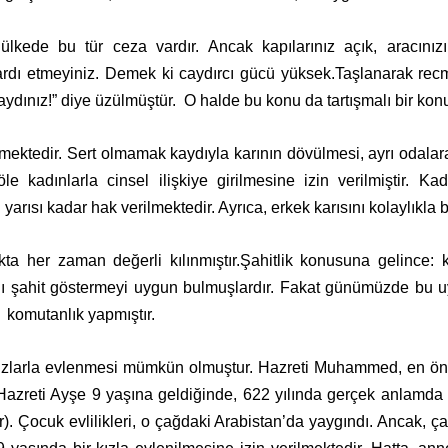
lkede bu tür ceza vardır. Ancak kapılarınız açık, aracınız
 ardı etmeyiniz. Demek ki caydırcı gücü yüksek.Taşlanarak r
ydınız!” diye üzülmüştür.
O halde bu konu da tartışmalı bir kon
 görmektedir. Sert olmamak kaydıyla karının dövülmesi, ayrı odal
 kadınlarla cinsel ilişkiye girilmesine izin verilmiştir. Kad
yarısı kadar hak verilmektedir. Ayrıca, erkek karısını kolaylıkla
a her zaman değerli kılınmıştır.Şahitlik konusuna gelince: ka
ını şahit göstermeyi uygun bulmuşlardır. Fakat günümüzde bu
komutanlık yapmıştır.
kızlarla evlenmesi mümkün olmuştur. Hazreti Muhammed, en önd
azreti Ayşe 9 yaşına geldiğinde, 622 yılında gerçek anlamda bi
. Çocuk evlilikleri, o çağdaki Arabistan’da yaygındı. Ancak,