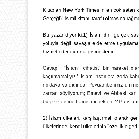
Kitapları New York Times’ın en çok satan
Gerçeği)" isimli kitabı, taraflı olmasına ra
Bu yazar diyor ki:1) İslam dini gerçek sav
yoluyla değil savaşla elde etme uygulama
hizmet eder duruma gelmektedir.
Cevap:
“
İslamı “cihatist” bir hareket 
kaçırmamalıyız.” İslam insanlara zorla
kabu
noktaya vardığında, Peygamberimiz ümmetine
zaman söyliyorum; Emevi ve Abbasi
kan 
bölgelerde merhamet mi beklenir? Bu islamı
2) İslam ülkeleri, karşılaştırmalı olarak ge
ülkelerinde, kendi ülkelerinin "özellikle ger