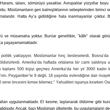
aramı, talanı, sömürüyü yasaklar. Avrupalılar yüzyıllar boy
du. Müslümanların geri kalmışlıklarının sebeplerinden birinci s
alarıdır. Hatta Ay’a gidildiğine hala inanmayanlar çoktur. 
rü ve müsamaha yoktur. Bunlar genellikle, "kâfir" olarak görül
tça yaşayamamaktadır.
politik yaklaşıyor. Müslümanlar hınç besleselerdi, Bosna’da 2
 öldürürlerdi. Amerika’da haftada ortalama bir cami saldırıya
n toplamı 500 kişiyi geçmez Amerika’da her yıl 3000 kadın t
’nin, Peygamber’le 9 değil, 18 yaşında evlendiğine dair rivayet
00 sene öncesini kimse bilemez.”
Yahudileri ispanya kırarken Osm
ralları uygulanmaktadır. El kesme, taşlanarak öldürme gibi kura
ağdışıdır. Ancak, bazı Müslüman ülkelerde, bu uygulamaların de