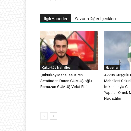
İlgili Haberler
Yazarın Diğer İçerikleri
Çukurköy Mahallesi
Haberler
Çukurköy Mahallesi Kiren
Akkuş Kuşçulu 
Semtinden Duran GÜMÜŞ oğlu
Mahallesi Sakinl
Ramazan GÜMÜŞ Vefat Etti
İmkanlarıyla Ca
Yaptılar. Örnek 
Hak Ettiler