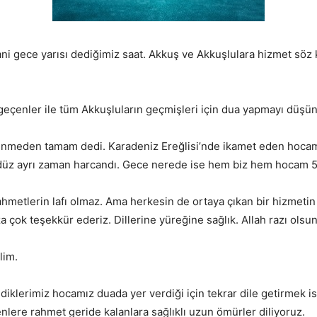
ani gece yarısı dediğimiz saat. Akkuş ve Akkuşlulara hizmet sö
geçenler ile tüm Akkuşluların geçmişleri için dua yapmayı düşü
nmeden tamam dedi. Karadeniz Ereğlisi’nde ikamet eden hocamı
üz ayrı zaman harcandı. Gece nerede ise hem biz hem hocam 5 s
zahmetlerin lafı olmaz. Ama herkesin de ortaya çıkan bir hizme
za çok teşekkür ederiz. Dillerine yüreğine sağlık. Allah razı olsun
lim.
ediklerimiz hocamız duada yer verdiği için tekrar dile getirmek
nlere rahmet geride kalanlara sağlıklı uzun ömürler diliyoruz.