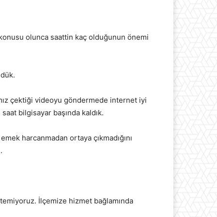
z konusu olunca saattin kaç olduğunun önemi
ndük.
z çektiği videoyu göndermede internet iyi
aat bilgisayar başında kaldık.
tin emek harcanmadan ortaya çıkmadığını
.
 istemiyoruz. İlçemize hizmet bağlamında