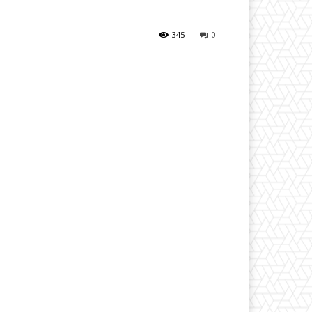
345
0