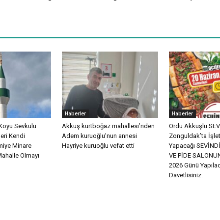
Haberler
Haberler
Köyü Sevkülü
Akkuş kurtboğaz mahallesi’nden
Ordu Akkuşlu SEVİ
eri Kendi
Adem kuruoğlu’nun annesi
Zonguldak’ta İşle
miye Minare
Hayriye kuruoğlu vefat etti
Yapacağı SEVİN
Mahalle Olmayı
VE PİDE SALONUN
2026 Günü Yapılac
Davetlisiniz.