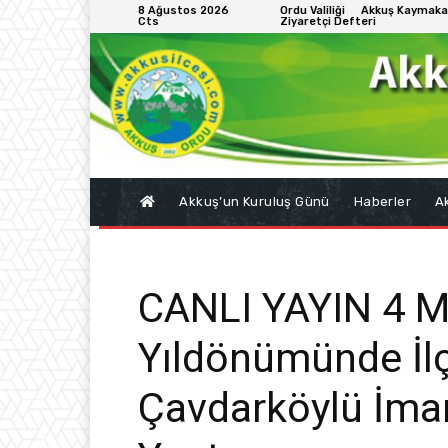
8 Ağustos 2026
Ordu Valiliği
Akkuş Kaymaka
Cts
Ziyaretçi Defteri
Akkuş’un Kuruluş Günü
Haberler
Ak
CANLI YAYIN 4 Ma
Yıldönümünde İlç
Çavdarköylü İm