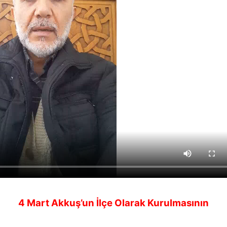
4 Mart Akkuş’un İlçe Olarak Kurulmasının