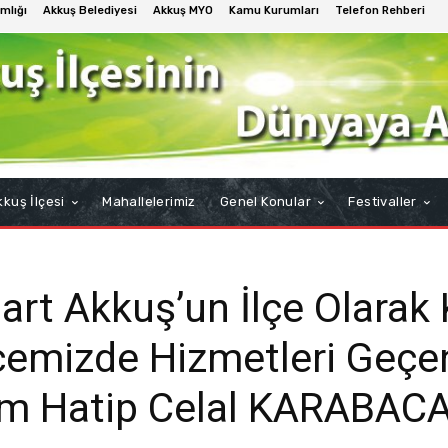
mlığı
Akkuş Belediyesi
Akkuş MYO
Kamu Kurumları
Telefon Rehberi
kuş İlçesi
Mahallelerimiz
Genel Konular
Festivaller
rt Akkuş’un İlçe Olarak 
emizde Hizmetleri Geçen
am Hatip Celal KARABAC