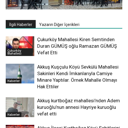
İlgili Haberler
Yazarın Diğer İçerikleri
Çukurköy Mahallesi Kiren Semtinden
Duran GÜMÜŞ oğlu Ramazan GÜMÜŞ
Çukurköy
Vefat Etti
Mahallesi
Akkuş Kuşçulu Köyü Sevkülü Mahallesi
Sakinleri Kendi İmkanlarıyla Camiye
Minare Yaptılar. Örnek Mahalle Olmayı
Haberler
Hak Ettiler
Akkuş kurtboğaz mahallesi’nden Adem
kuruoğlu’nun annesi Hayriye kuruoğlu
vefat etti
Haberler