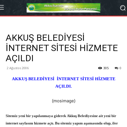
AKKUŞ BELEDİYESİ
İNTERNET SİTESİ HİZMETE
AÇILDI
2 Ağustos 2006
305
0
AKKUŞ BELEDİYESİ İNTERNET SİTESİ HİZMETE
AÇILDI.
{mosimage}
Sitemiz yeni bir yapılanmaya giderek Akkuş Belediyesine ait yeni bir
internet sayfasını hizmete açtı. Bu sitemiz yapım aşamasında olup, iler