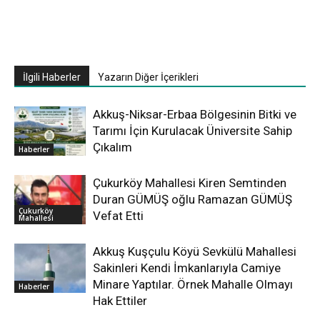
İlgili Haberler
Yazarın Diğer İçerikleri
Akkuş-Niksar-Erbaa Bölgesinin Bitki ve
Tarımı İçin Kurulacak Üniversite Sahip
Çıkalım
Haberler
Çukurköy Mahallesi Kiren Semtinden
Duran GÜMÜŞ oğlu Ramazan GÜMÜŞ
Çukurköy
Vefat Etti
Mahallesi
Akkuş Kuşçulu Köyü Sevkülü Mahallesi
Sakinleri Kendi İmkanlarıyla Camiye
Minare Yaptılar. Örnek Mahalle Olmayı
Haberler
Hak Ettiler