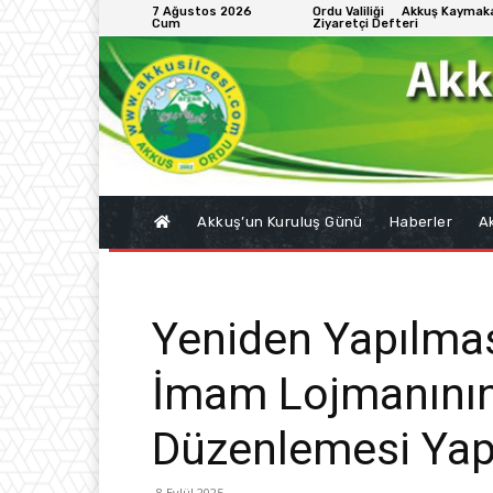
7 Ağustos 2026
Ordu Valiliği
Akkuş Kaymaka
Cum
Ziyaretçi Defteri
Akkuş’un Kuruluş Günü
Haberler
Ak
Yeniden Yapılma
İmam Lojmanının
Düzenlemesi Yapı
8 Eylül 2025