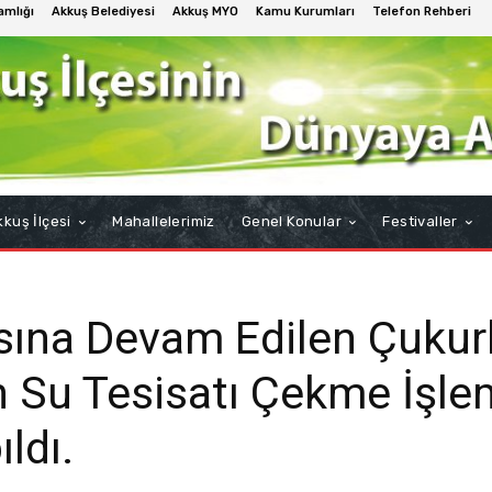
mlığı
Akkuş Belediyesi
Akkuş MYO
Kamu Kurumları
Telefon Rehberi
kuş İlçesi
Mahallelerimiz
Genel Konular
Festivaller
sına Devam Edilen Çuku
 Su Tesisatı Çekme İşle
ldı.