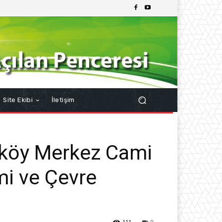
Site Ekibi
İletişim
rköy Merkez Cami
mi ve Çevre
111
0