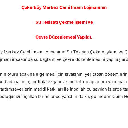
Çukurköy Merkez Cami İmam Lojmanının
Su Tesisatı Çekme İşlemi ve
Çevre Düzenlemesi Yapıldı.
y Merkez Cami İmam Lojmanının Su Tesisatı Çekme İşlemi ve Çe
ojmanı inşaatında su bağlantı ve çevre düzenlemesini yapmışlardı
ın oturulacak hale gelmesi için sıvasının, yer taban döşemlerinin
n ve badanasının, mutfak tezgahı ve mutfak dolaplarının yapılması
ardımseverlerin maddi katkıları ile inşallah bu sayılan işlerde t
r. Desteğimizi inşallah bir an önce yapalım da kış gelmeden Cam