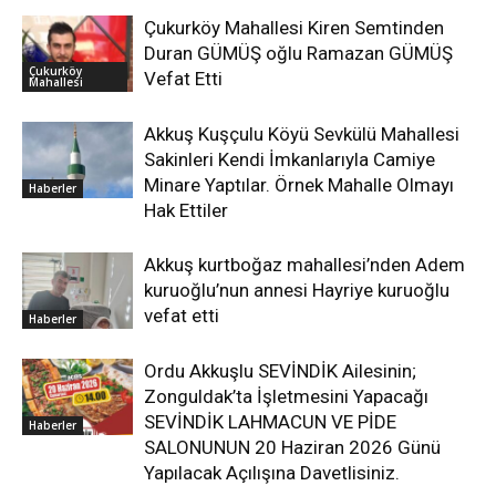
Çukurköy Mahallesi Kiren Semtinden
Duran GÜMÜŞ oğlu Ramazan GÜMÜŞ
Çukurköy
Vefat Etti
Mahallesi
Akkuş Kuşçulu Köyü Sevkülü Mahallesi
Sakinleri Kendi İmkanlarıyla Camiye
Minare Yaptılar. Örnek Mahalle Olmayı
Haberler
Hak Ettiler
Akkuş kurtboğaz mahallesi’nden Adem
kuruoğlu’nun annesi Hayriye kuruoğlu
vefat etti
Haberler
Ordu Akkuşlu SEVİNDİK Ailesinin;
Zonguldak’ta İşletmesini Yapacağı
SEVİNDİK LAHMACUN VE PİDE
Haberler
SALONUNUN 20 Haziran 2026 Günü
Yapılacak Açılışına Davetlisiniz.