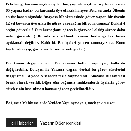
Peki hangi kuruma seçilen üyeler kaç yaşında seçilirse seçilsinler en az
65 yaşına kadar bu kurumda üye olarak kalıyor. Peki şu anda Ülkenin
en üst basamağındaki Anayasa Mahkemesinde görev yapan bir üyenin
12 yıl boyunca üye sıfatı ile görev yapacağını biliyormusunuz? Bu kişi 4
seçim görecek, 3 Cumhurbaşkanı görecek, görevde kaldığı sürece daha
neler görecek. ( Burada söz edilmek istenen herhangi bir kişiyi
açıklamak değildir. Kaldı ki, Bu üyeleri şahsen tanımayız da. Konu
kişiler olmayıp, görev sürelerinin uzunluğudur.)
Bu kanun değişmez mi? Bu kanunu kullar yapmışsa, kullarda
değiştirebilir. Dolayısı ile Yasama organı derhal bu görev sürelerini
değiştirmeli, 4 yada 5 seneden fazla yapmamalı. Anayasa Mahkemesi
örnek olarak verildi. Diğer tüm bağımsız mahkemlerde üyelerin görev
sürelerinin kısaltılması konusu gözden geçirilmelidir.
Bağımsız Mahkemelerde Yeniden Yapılaşmaya gitmek çok mu zor.
İlgili Haberler
Yazarın Diğer İçerikleri