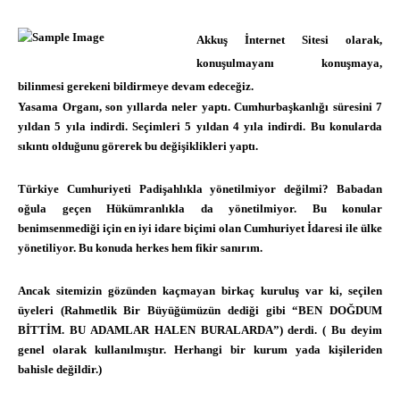
Akkuş İnternet Sitesi olarak,
konuşulmayanı konuşmaya,
bilinmesi gerekeni bildirmeye devam edeceğiz.
Yasama Organı, son yıllarda neler yaptı. Cumhurbaşkanlığı süresini 7
yıldan 5 yıla indirdi. Seçimleri 5 yıldan 4 yıla indirdi. Bu konularda
sıkıntı olduğunu görerek bu değişiklikleri yaptı.
Türkiye Cumhuriyeti Padişahlıkla yönetilmiyor değilmi? Babadan
oğula geçen Hükümranlıkla da yönetilmiyor. Bu konular
benimsenmediği için en iyi idare biçimi olan Cumhuriyet İdaresi ile ülke
yönetiliyor. Bu konuda herkes hem fikir sanırım.
Ancak sitemizin gözünden kaçmayan birkaç kuruluş var ki, seçilen
üyeleri (Rahmetlik Bir Büyüğümüzün dediği gibi “BEN DOĞDUM
BİTTİM. BU ADAMLAR HALEN BURALARDA”) derdi. ( Bu deyim
genel olarak kullanılmıştır. Herhangi bir kurum yada kişileriden
bahisle değildir.)