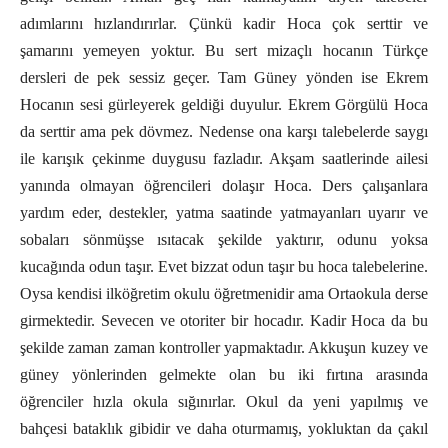
adımlarını hızlandırırlar. Çünkü kadir Hoca çok serttir ve
şamarını yemeyen yoktur. Bu sert mizaçlı hocanın Türkçe
dersleri de pek sessiz geçer. Tam Güney yönden ise Ekrem
Hocanın sesi gürleyerek geldiği duyulur. Ekrem Görgülü Hoca
da serttir ama pek dövmez. Nedense ona karşı talebelerde saygı
ile karışık çekinme duygusu fazladır. Akşam saatlerinde ailesi
yanında olmayan öğrencileri dolaşır Hoca. Ders çalışanlara
yardım eder, destekler, yatma saatinde yatmayanları uyarır ve
sobaları sönmüşse ısıtacak şekilde yaktırır, odunu yoksa
kucağında odun taşır. Evet bizzat odun taşır bu hoca talebelerine.
Oysa kendisi ilköğretim okulu öğretmenidir ama Ortaokula derse
girmektedir. Sevecen ve otoriter bir hocadır. Kadir Hoca da bu
şekilde zaman zaman kontroller yapmaktadır. Akkuşun kuzey ve
güney yönlerinden gelmekte olan bu iki fırtına arasında
öğrenciler hızla okula sığınırlar. Okul da yeni yapılmış ve
bahçesi bataklık gibidir ve daha oturmamış, yokluktan da çakıl