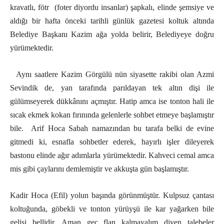
kravatlı, fötr
(foter diyordu insanlar) şapkalı, elinde şemsiye ve
aldığı bir hafta önceki tarihli günlük gazetesi koltuk altında
Belediye Başkanı Kazim ağa yolda belirir, Belediyeye doğru
yürümektedir.
Aynı saatlere Kazim Görgülü nün siyasette rakibi olan Azmi
Sevindik de, yan tarafında parıldayan tek altın dişi ile
gülümseyerek dükkânını açmıştır. Hatip amca ise tonton hali ile
sıcak ekmek kokan fırınında gelenlerle sohbet etmeye başlamıştır
bile.
Arif Hoca Sabah namazından bu tarafa belki de evine
gitmedi ki, esnafla sohbetler ederek, hayırlı işler dileyerek
bastonu elinde ağır adımlarla yürümektedir. Kahveci cemal amca
mis gibi çaylarını demlemiştir ve akkuşta gün başlamıştır.
Kadir Hoca (Efil) yolun başında görünmüştür. Kulpsuz çantası
koltuğunda, göbekli ve tonton yürüyşü ile kar yağarken bile
gelişi bellidir. Aman geç flan kalmayalım diyen talebeler