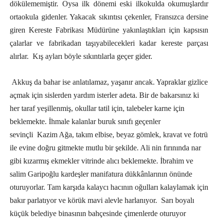
dökülememiştir. Oysa ilk dönemi eski ilkokulda okumuşlardır
ortaokula gidenler. Yakacak sıkıntısı çekenler, Fransızca dersine
giren Kereste Fabrikası Müdürüne yakınlaştıkları için kapsısın
çalarlar ve fabrikadan taşıyabilecekleri kadar kereste parçası
alırlar.
Kış ayları böyle sıkıntılarla geçer gider.
Akkuş da bahar ise anlatılamaz, yaşanır ancak. Yapraklar gizlice
açmak için sislerden yardım isterler adeta. Bir de bakarsınız ki
her taraf yeşillenmiş, okullar tatil için, talebeler karne için
beklemekte. İhmale kalanlar buruk sınıfı geçenler
sevinçli
Kazim Ağa, takım elbise, beyaz gömlek, kravat ve fotrü
ile evine doğru gitmekte mutlu bir şekilde. Ali nin fırınında nar
gibi kızarmış ekmekler vitrinde alıcı beklemekte. İbrahim ve
salim Garipoğlu kardeşler manifatura dükkânlarının önünde
oturuyorlar. Tam karşıda kalaycı hacının oğulları kalaylamak için
bakır parlatıyor ve körük mavi alevle harlanıyor.
Sarı boyalı
küçük belediye binasının bahçesinde çimenlerde oturuyor