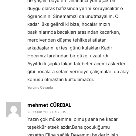
de yaşam boyu en rahatlatıcı yumuşak bir
duygu olarak hafızsında yerini koruyacaktır o
öğrencinin. Sinemamızı da unutmayalım. O
kadar lüks gelirdi ki bize, hocalarımızın
baskınlarında bacakları arasından kacarken,
merdivenden düşme tehlikesi atlatan
arkadaşların, ertesi günü kulakları Kadir
Hocamız tarafından bir güzel uzatılırdı.
Ayyıldızlı şapka takan talebeler acemi askerler
gibi hocalara selam vermeye çalışmaları da alay
konusu olmaktan kurtulamazdı.
Yorumu Cevapla
mehmet CÜREBAL
28 Kasım 2007 De 23:15
Yazın çok mükemmel olmuş sana ne kadar
teşekkür etsek azdır.Bana çocuklğumu
yaşattın.Eline sağlık.Devamını bekleriz.işin