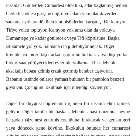
insanlar. Günlerden Cumartesi olmalı ki, atlar bağlanmış hemen
Gedikli caddesi girişine doğru ve atlara yem olarak verilen
samanlar yollara dökülerek at pisliklerine karışmış. Bir kamyon
Tifiye yolcu topluyor. Kamyon yok ama olan da yolcuyu
Dumantepe ye kadar götürecek veya Tifi köprüsüne. Başka
istikamete yol yok. Salmana cip gidebiliyor ancak. Diğer
köylüler ise birer ikişer arkadaş gurubu bularak yaya düşüyorlar
birkaç saat yürüyecekleri evlerinin yollarına. Bir talebenin
aksakallı babası gelmiş erzak getirmiş beraber taşıyorlar.
Babanın üstünde onlarca yaması bulunan bir pantolon benzeri
giysi var. Çocuğunu okutmak için dilendiği söyleniyor.
Diğer bir duygusal öğrencinin içinden bu insanın elini öpmek
geliyor. Diğer tarafta bir başka talebenin anası omzunda heybe
ile gıda malzemesi getirmiş çocuğuna; bırakacak ve gerisin geri
yaya dönecek gene köyüne. İlkokulun önünde her cumartesi