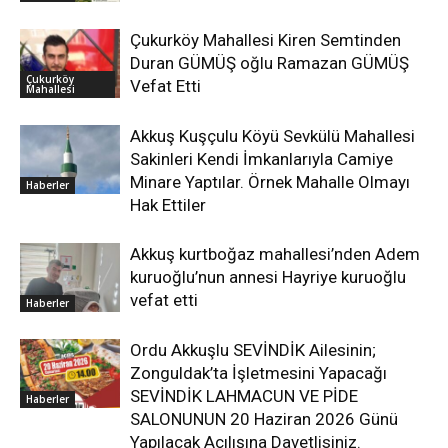
Çukurköy Mahallesi Kiren Semtinden
Duran GÜMÜŞ oğlu Ramazan GÜMÜŞ
Çukurköy
Vefat Etti
Mahallesi
Akkuş Kuşçulu Köyü Sevkülü Mahallesi
Sakinleri Kendi İmkanlarıyla Camiye
Minare Yaptılar. Örnek Mahalle Olmayı
Haberler
Hak Ettiler
Akkuş kurtboğaz mahallesi’nden Adem
kuruoğlu’nun annesi Hayriye kuruoğlu
vefat etti
Haberler
Ordu Akkuşlu SEVİNDİK Ailesinin;
Zonguldak’ta İşletmesini Yapacağı
SEVİNDİK LAHMACUN VE PİDE
Haberler
SALONUNUN 20 Haziran 2026 Günü
Yapılacak Açılışına Davetlisiniz.