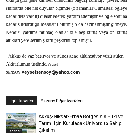
olduğu gibi gene kambur dilencimiz bağdaş kurmuş,
gevrek sesi
sınıflarda bile net duyulur biçimde (o zamanlar Cumartesi öğleye
kadar ders vardır) dualar ederek yardım istemiştir ve öğle sonuna
kadar sürdürdüğü mesaisini bitirmiş o da hazırlanmıştır gitmeye.
Kendisi yardıma muhtaç olanlar bile beş kuruş veya on kuruş
attıkları yere serilmiş kirli peşkirini toplamıştır.
Akkuş da yaz başlıyor ve güneş gene gülümsüyor yüzü gülen
Akkuşlumun üstünde.
Veysel
veyselsensoy@yahoo.com
ŞENSOY
İlgili Haberler
Yazarın Diğer İçerikleri
Akkuş-Niksar-Erbaa Bölgesinin Bitki ve
Tarımı İçin Kurulacak Üniversite Sahip
Çıkalım
Haberler