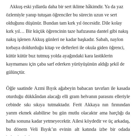
Akkuş eski yıllarda daha bir sert iklime hâkimdir. Ya da yaz
özlemiyle yanıp tutuşan öğrenciler bu sürecin uzun ve sert
olduğunu düşünür.
Bundan tam kırk yıl öncesidir. Dile kolay
kırk yıl… Bir küçük öğrencinin taze hafızasına dantel gibi nakış
nakış işlenen Akkuş günleri ne kadar başkadır.
Sabah, naylon
torbaya doldurduğu kitap ve defterleri ile okula giden öğrenci,
kütür kütür buz tutmuş yolda ayağındaki kara lastiklerin
kaymaması için çaba sarf ederken yürüyüşünün aldığı şekil de
gülünçtür.
Öğle saatinde Azmi Bıyık ağabeyin babacan tavırları ile kasada
oturduğu dükkândan alacağı elli gram helvanın parasını elleriyle
cebinde sıkı sıkıya tutmaktadır. Ferit Akkaya nın fırınından
yarım ekmek alabilirse bu gün mutlu olacaktır ama harçlığı da
hafta sonuna kadar yetmeyecektir. Ailesi köydedir ve üç arkadaş,
bu dönem Veli Bıyık’ın evinin alt katında izbe bir odada