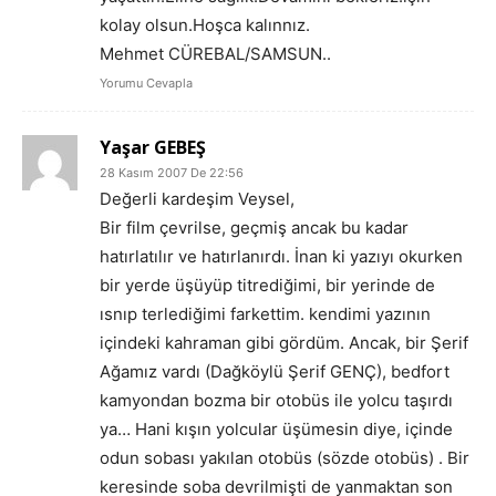
kolay olsun.Hoşca kalınnız.
Mehmet CÜREBAL/SAMSUN..
Yorumu Cevapla
Yaşar GEBEŞ
28 Kasım 2007 De 22:56
Değerli kardeşim Veysel,
Bir film çevrilse, geçmiş ancak bu kadar
hatırlatılır ve hatırlanırdı. İnan ki yazıyı okurken
bir yerde üşüyüp titrediğimi, bir yerinde de
ısnıp terlediğimi farkettim. kendimi yazının
içindeki kahraman gibi gördüm. Ancak, bir Şerif
Ağamız vardı (Dağköylü Şerif GENÇ), bedfort
kamyondan bozma bir otobüs ile yolcu taşırdı
ya… Hani kışın yolcular üşümesin diye, içinde
odun sobası yakılan otobüs (sözde otobüs) . Bir
keresinde soba devrilmişti de yanmaktan son