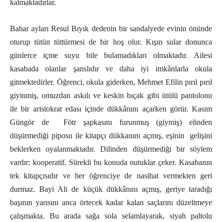
kalmaktadırlar.
Bahar ayları Resul Bıyık dedenin bir sandalyede evinin önünde
oturup tütün tüttürmesi de bir hoş olur. Kışın sular donunca
günlerce içme suyu bile bulamadıkları olmaktadır. Ailesi
kasabada olanlar şanslıdır ve daha iyi imkânlarla okula
gitmektedirler. Öğrenci, okula giderken, Mehmet Efilin pırıl pırıl
giyinmiş, omuzdan askılı ve keskin bıçak gibi ütülü pantolonu
ile bir aristokrat edası içinde dükkânını açarken görür. Kasım
Güngör de
Fötr şapkasını furunmuş (giymiş) elinden
düşürmediği piposu ile kitapçı dükkanını açmış, eşinin
gelişini
beklerken oyalanmaktadır. Dilinden düşürmediği bir söylem
vardır: kooperatif. Sürekli bu konuda nutuklar çeker. Kasabanın
tek kitapçısıdır ve her öğrenciye de nasihat vermekten geri
durmaz. Bayi Ali de küçük dükkânını açmış, geriye taradığı
başının yarısını anca örtecek kadar kalan saçlarını düzeltmeye
çalışmakta. Bu arada sağa sola selamlayarak, siyah paltolu