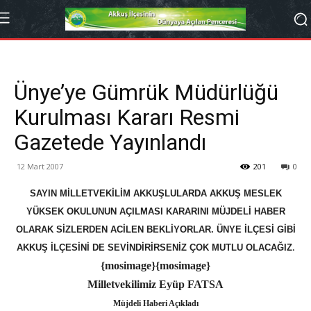
Ünye’ye Gümrük Müdürlüğü
Kurulması Kararı Resmi
Gazetede Yayınlandı
12 Mart 2007
201
0
SAYIN MİLLETVEKİLİM AKKUŞLULARDA AKKUŞ MESLEK
YÜKSEK OKULUNUN AÇILMASI KARARINI MÜJDELİ HABER
OLARAK SİZLERDEN ACİLEN BEKLİYORLAR. ÜNYE İLÇESİ GİBİ
AKKUŞ İLÇESİNİ DE SEVİNDİRİRSENİZ ÇOK MUTLU OLACAĞIZ
.
{mosimage}{mosimage}
Milletvekilimiz Eyüp FATSA
Müjdeli Haberi Açıkladı