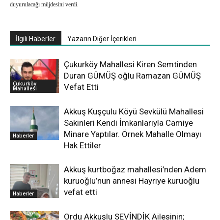
duyurulacağı müjdesini verdi.
İlgili Haberler
Yazarın Diğer İçerikleri
Çukurköy Mahallesi Kiren Semtinden
Duran GÜMÜŞ oğlu Ramazan GÜMÜŞ
Çukurköy
Vefat Etti
Mahallesi
Akkuş Kuşçulu Köyü Sevkülü Mahallesi
Sakinleri Kendi İmkanlarıyla Camiye
Minare Yaptılar. Örnek Mahalle Olmayı
Haberler
Hak Ettiler
Akkuş kurtboğaz mahallesi’nden Adem
kuruoğlu’nun annesi Hayriye kuruoğlu
vefat etti
Haberler
Ordu Akkuşlu SEVİNDİK Ailesinin;