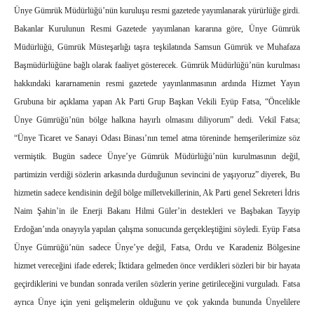
Ünye Gümrük Müdürlüğü’nün kuruluşu resmi gazetede yayımlanarak yürürlüğe girdi.
Bakanlar Kurulunun Resmi Gazetede yayımlanan kararına göre, Ünye Gümrük
Müdürlüğü, Gümrük Müsteşarlığı taşra teşkilatında Samsun Gümrük ve Muhafaza
Başmüdürlüğüne bağlı olarak faaliyet gösterecek. Gümrük Müdürlüğü’nün kurulması
hakkındaki kararnamenin resmi gazetede yayınlanmasının ardında Hizmet Yayın
Grubuna bir açıklama yapan Ak Parti Grup Başkan Vekili Eyüp Fatsa, “Öncelikle
Ünye Gümrüğü’nün bölge halkına hayırlı olmasını diliyorum” dedi. Vekil Fatsa;
“Ünye Ticaret ve Sanayi Odası Binası’nın temel atma töreninde hemşerilerimize söz
vermiştik. Bugün sadece Ünye’ye Gümrük Müdürlüğü’nün kurulmasının değil,
partimizin verdiği sözlerin arkasında durduğunun sevincini de yaşıyoruz” diyerek, Bu
hizmetin sadece kendisinin değil bölge milletvekillerinin, Ak Parti genel Sekreteri İdris
Naim Şahin’in ile Enerji Bakanı Hilmi Güler’in destekleri ve Başbakan Tayyip
Erdoğan’ında onayıyla yapılan çalışma sonucunda gerçekleştiğini söyledi. Eyüp Fatsa
Ünye Gümrüğü’nün sadece Ünye’ye değil, Fatsa, Ordu ve Karadeniz Bölgesine
hizmet vereceğini ifade ederek; İktidara gelmeden önce verdikleri sözleri bir bir hayata
geçirdiklerini ve bundan sonrada verilen sözlerin yerine getirileceğini vurguladı. Fatsa
ayrıca Ünye için yeni gelişmelerin olduğunu ve çok yakında bununda Ünyelilere