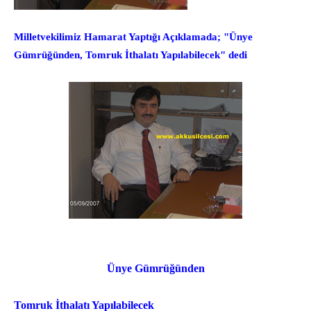
Milletvekilimiz Hamarat Yaptığı Açıklamada; "Ünye
Gümrüğünden, Tomruk İthalatı Yapılabilecek" dedi
Ünye Gümrüğünden
Tomruk İthalatı Yapılabilecek