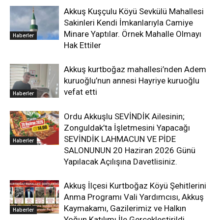
Akkuş Kuşçulu Köyü Sevkülü Mahallesi
Sakinleri Kendi İmkanlarıyla Camiye
Minare Yaptılar. Örnek Mahalle Olmayı
Haberler
Hak Ettiler
Akkuş kurtboğaz mahallesi’nden Adem
kuruoğlu’nun annesi Hayriye kuruoğlu
vefat etti
Haberler
Ordu Akkuşlu SEVİNDİK Ailesinin;
Zonguldak’ta İşletmesini Yapacağı
SEVİNDİK LAHMACUN VE PİDE
Haberler
SALONUNUN 20 Haziran 2026 Günü
Yapılacak Açılışına Davetlisiniz.
Akkuş İlçesi Kurtboğaz Köyü Şehitlerini
Anma Programı Vali Yardımcısı, Akkuş
Kaymakamı, Gazilerimiz ve Halkın
Haberler
Yoğun Katılımı İle Gerçekleştirildi