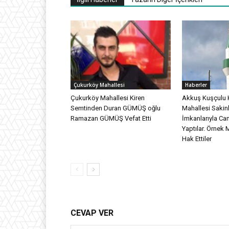
Çukurköy Mahallesi
Haberler
Çukurköy Mahallesi Kiren
Akkuş Kuşçulu 
Semtinden Duran GÜMÜŞ oğlu
Mahallesi Sakinl
Ramazan GÜMÜŞ Vefat Etti
İmkanlarıyla Ca
Yaptılar. Örnek 
Hak Ettiler
CEVAP VER