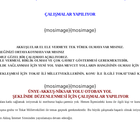
ÇALIŞMALAR YAPILIYOR
{mosimage}{mosimage}
AKKUŞLULAR EL ELE VERMEYE TEK YÜREK OLMAYA VAR MISINIZ.
REĞİNİZİ ORTAYA KOYMAYA VAR MISINIZ
UZ GÜZEL BİR ÇALIŞMAYI AÇIKLIYORUZ.
.
ELE VERMESİ, BİRLİK OLMASI VE ÇOK GAYRET GÖSTERMESİ GEREKMEKTEDİR
KİLDE SAĞLANMASI İÇİN YENİ YOL YADA MEVCUT YOLLARIN HANGİSİNİN OLMASI İÇİN
EKLEŞMESİ İÇİN TOKAT İLİ MİLLETVEKİLLERİNİN, KONU İLE İLGİLİ TOKAT'TAKİ K
{mosimage}{mosimage}
ÜNYE-AKKUŞ-NİKSAR YOLU OTOBAN YOL
ŞEKLİNDE DÜZENLENMESİ İÇİN ÇALIŞMALAR YAPILIYOR
lara katkı sağlamak istiyorsak ki mecburuz başka çaremiz yok. Hemen İlçemizdeki konu ile ilgili kişi ve kurul
alışma grubu ve Tokat Milletvekilleri ile temas geçmek gerekmektedir. Bu büyük çalışmada başarılı olmak istiy
ları Akkuş İnternet Sitesinden yayınlamaya devam edeceğiz.