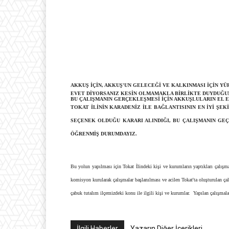
AKKUŞ İÇİN, AKKUŞ'UN GELECEĞİ VE KALKINMASI İÇİN YÜ
EVET DİYORSANIZ KESİN OLMAMAKLA BİRLİKTE DUYDUĞUM
BU ÇALIŞMANIN GERÇEKLEŞMESİ İÇİN AKKUŞLULARIN EL 
TOKAT İLİNİN KARADENİZ İLE BAĞLANTISININ EN İYİ ŞE
SEÇENEK OLDUĞU KARARI ALINDIĞI, BU ÇALIŞMANIN GEÇ
ÖĞRENMİŞ DURUMDAYIZ.
Bu yolun yapılması için Tokat İlindeki kişi ve kurumların yaptıkları çalışma
komisyon kurularak çalışmalar başlanılması ve acilen Tokat'ta oluşturulan ç
çabuk tutalım ilçemizdeki konu ile ilgili kişi ve kurumlar. Yapılan çalışma
İlgili Haberler
Yazarın Diğer İçerikleri