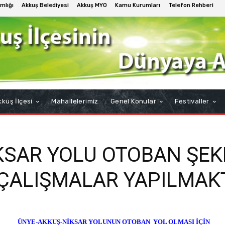
mlığı
Akkuş Belediyesi
Akkuş MYO
Kamu Kurumları
Telefon Rehberi
kuş İlçesi
Mahallelerimiz
Genel Konular
Festivaller
KSAR YOLU OTOBAN ŞEK
 ÇALIŞMALAR YAPILMAK
ÜNYE-AKKUŞ-NİKSAR YOLUNUN OTOBAN YOL OLMASI İÇİN