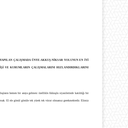
 YAPILAN ÇALIŞMADA ÜNYE-AKKUŞ-NİKSAR YOLUNUN EN İYİ
İŞİ VE KURUMLARIN ÇALIŞMALARINI HIZLANDIRDIKLARINI
uşların hemen bir araya gelmesi özellikle Akkuşlu siyasilerinde katıldığı bir
orsak. El ele gönül gönüle tek yürek tek vücut olmamız gerekmektedir. Elimiz