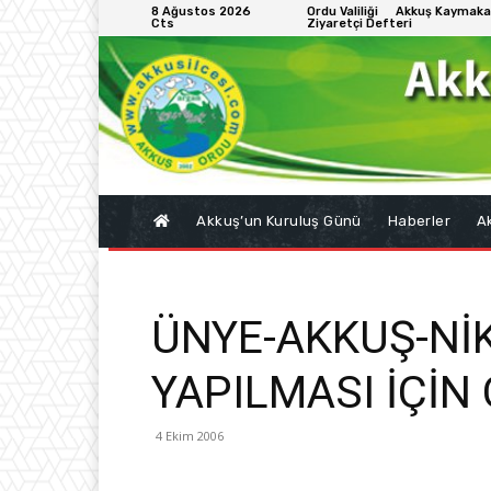
8 Ağustos 2026
Ordu Valiliği
Akkuş Kaymaka
Cts
Ziyaretçi Defteri
Akkuş’un Kuruluş Günü
Haberler
Ak
ÜNYE-AKKUŞ-Nİ
YAPILMASI İÇİN
4 Ekim 2006