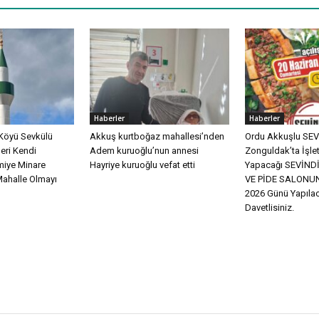
Haberler
Haberler
Köyü Sevkülü
Akkuş kurtboğaz mahallesi’nden
Ordu Akkuşlu SEVİ
eri Kendi
Adem kuruoğlu’nun annesi
Zonguldak’ta İşle
miye Minare
Hayriye kuruoğlu vefat etti
Yapacağı SEVİN
Mahalle Olmayı
VE PİDE SALONUN
2026 Günü Yapılac
Davetlisiniz.