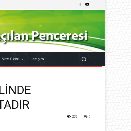
Site Ekibi
İletişim
LİNDE
TADIR
233
0