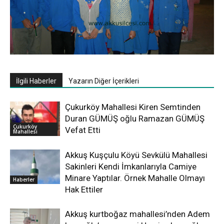
İlgili Haberler
Yazarın Diğer İçerikleri
Çukurköy Mahallesi Kiren Semtinden
Duran GÜMÜŞ oğlu Ramazan GÜMÜŞ
Çukurköy
Vefat Etti
Mahallesi
Akkuş Kuşçulu Köyü Sevkülü Mahallesi
Sakinleri Kendi İmkanlarıyla Camiye
Minare Yaptılar. Örnek Mahalle Olmayı
Haberler
Hak Ettiler
Akkuş kurtboğaz mahallesi’nden Adem