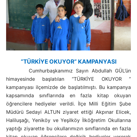
“TÜRKİYE OKUYOR” KAMPANYASI
Cumhurbaşkanımız Sayın Abdullah GÜL’ün
himayesinde başlatılan “TÜRKİYE OKUYOR ”
kampanyası ilçemizde de başlatılmıştı. Bu kampanya
kapsamında sınıflarında en fazla kitap okuyan
öğrencilere hediyeler verildi. İlçe Milli Eğitim Şube
Müdürü Sedayi ALTUN ziyaret ettiği Akpınar Elicek,
Haliluşağı, Yeniköy ve Yeşilköy İlköğretim Okullarına
yaptığı ziyarette bu okullarımızın sınıflarında en fazla
kitap okuyan öğrencilere değişik hediyeler vererek