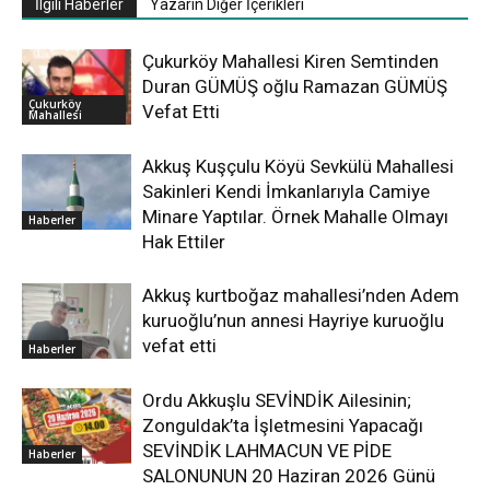
İlgili Haberler
Yazarın Diğer İçerikleri
Çukurköy Mahallesi Kiren Semtinden
Duran GÜMÜŞ oğlu Ramazan GÜMÜŞ
Çukurköy
Vefat Etti
Mahallesi
Akkuş Kuşçulu Köyü Sevkülü Mahallesi
Sakinleri Kendi İmkanlarıyla Camiye
Minare Yaptılar. Örnek Mahalle Olmayı
Haberler
Hak Ettiler
Akkuş kurtboğaz mahallesi’nden Adem
kuruoğlu’nun annesi Hayriye kuruoğlu
vefat etti
Haberler
Ordu Akkuşlu SEVİNDİK Ailesinin;
Zonguldak’ta İşletmesini Yapacağı
SEVİNDİK LAHMACUN VE PİDE
Haberler
SALONUNUN 20 Haziran 2026 Günü