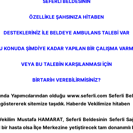
SEFERLİ BELDESİNİN
ÖZELLİKLE ŞAHSINIZA HİTABEN
DESTEKLERİNİZ İLE BELDEYE AMBULANS TALEBİ VAR
U KONUDA ŞİMDİYE KADAR YAPILAN BİR ÇALIŞMA VARM
VEYA BU TALEBİN KARŞILANMASI İÇİN
BİRTARİH VEREBİLİRMİSİNİZ?
ında Yapımcılarından olduğu
www.seferli.com
Seferli Bel
ğ göstererek sitemize taşıdık. Haberde Vekilimize hitaben
Vekilim Mustafa HAMARAT, Seferli Beldesinin Seferli Sağ
il bir hasta olsa İlçe Merkezine yetiştirecek tam donanımlı 