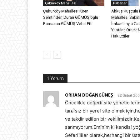
Çukurköy Mahallesi
Haberler
Çukurköy Mahallesi Kiren
Akkuş Kuşçulu 
Semtinden Duran GÜMÜŞ oğlu
Mahallesi Sakinl
Ramazan GÜMÜŞ Vefat Etti
İmkanlarıyla Ca
Yaptılar. Örnek 
Hak Ettiler
1 Yorum
ORHAN DOĞANGÜNEŞ
22 Şubat 200
Öncelikle değerli site yöneticiler
tarafsız bir yerel site olmak için
ve takdir edilen bir vekilimizdir.K
sanmıyorum.Eminim ki kendisi yoğun
Seferlililer olarak,herhangi bir ü