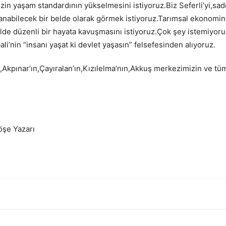
izin yaşam standardının yükselmesini istiyoruz.Biz Seferli’yi,sadec
aşanabilecek bir belde olarak görmek istiyoruz.Tarımsal ekonomi
kilde düzenli bir hayata kavuşmasını istiyoruz.Çok şey istemiyor
li’nin “insanı yaşat ki devlet yaşasın” felsefesinden alıyoruz.
n,Akpınar’ın,Çayıralan’ın,Kızılelma’nın,Akkuş merkezimizin ve t
öşe Yazarı