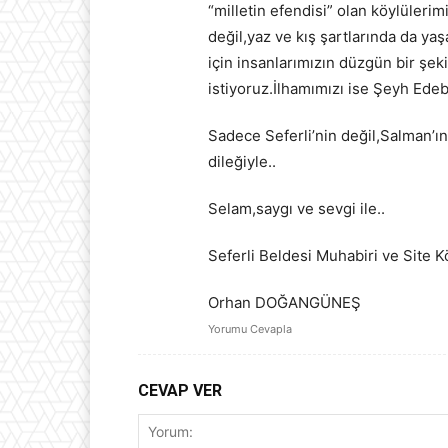
“milletin efendisi” olan köylülerim
değil,yaz ve kış şartlarında da y
için insanlarımızın düzgün bir şe
istiyoruz.İlhamımızı ise Şeyh Edeba
Sadece Seferli’nin değil,Salman’ı
dileğiyle..
Selam,saygı ve sevgi ile..
Seferli Beldesi Muhabiri ve Site K
Orhan DOĞANGÜNEŞ
Yorumu Cevapla
CEVAP VER