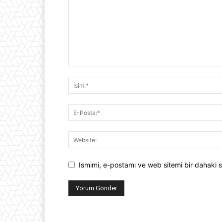
Ismimi, e-postamı ve web sitemi bir dahaki s