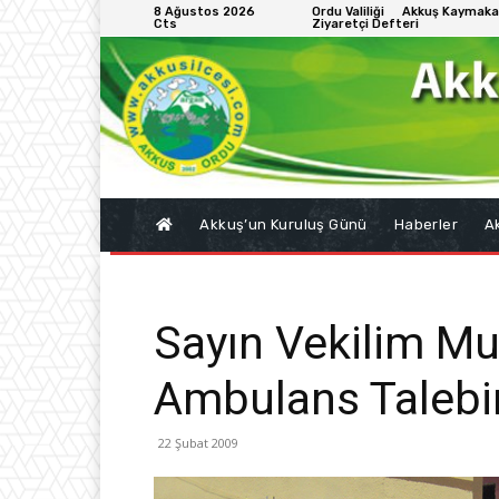
8 Ağustos 2026
Ordu Valiliği
Akkuş Kaymaka
Cts
Ziyaretçi Defteri
Akkuş’un Kuruluş Günü
Haberler
Ak
Sayın Vekilim Mu
Ambulans Talebin
22 Şubat 2009