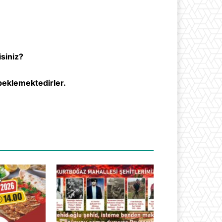
isiniz?
beklemektedirler.