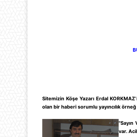
B
Sitemizin Köşe Yazarı Erdal KORKMAZ’
olan bir haberi sorumlu yayıncılık örne
"Sayın 
var. Ac