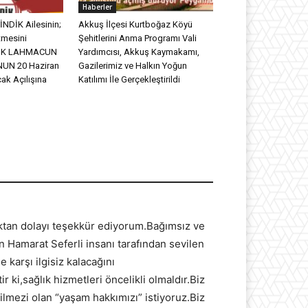
Haberler
NDİK Ailesinin;
Akkuş İlçesi Kurtboğaz Köyü
tmesini
Şehitlerini Anma Programı Vali
DİK LAHMACUN
Yardımcısı, Akkuş Kaymakamı,
UN 20 Haziran
Gazilerimiz ve Halkın Yoğun
ak Açılışına
Katılımı İle Gerçekleştirildi
lıktan dolayı teşekkür ediyorum.Bağımsız ve
n Hamarat Seferli insanı tarafından sevilen
 karşı ilgisiz kalacağını
ki,sağlık hizmetleri öncelikli olmaldır.Biz
ilmezi olan “yaşam hakkımızı” istiyoruz.Biz