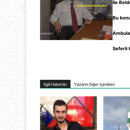
ile Bel
Bu konu
Ambulan
Seferli
İlgili Haberler
Yazarın Diğer İçerikleri