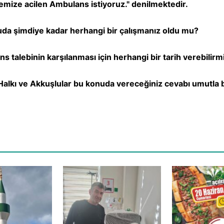
demize acilen Ambulans istiyoruz." denilmektedir.
da şimdiye kadar herhangi bir çalışmanız oldu mu?
s talebinin karşılanması için herhangi bir tarih verebilirm
 Halkı ve Akkuşlular bu konuda vereceğiniz cevabı umutla 