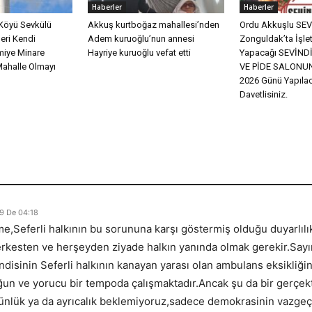
Haberler
Haberler
Köyü Sevkülü
Akkuş kurtboğaz mahallesi’nden
Ordu Akkuşlu SEVİ
eri Kendi
Adem kuruoğlu’nun annesi
Zonguldak’ta İşle
miye Minare
Hayriye kuruoğlu vefat etti
Yapacağı SEVİN
Mahalle Olmayı
VE PİDE SALONUN
2026 Günü Yapılac
Davetlisiniz.
9 De 04:18
ime,Seferli halkının bu sorununa karşı göstermiş olduğu duyarlı
,herkesten ve herşeyden ziyade halkın yanında olmak gerekir.Sayı
endisinin Seferli halkının kanayan yarası olan ambulans eksikliğine
 ve yorucu bir tempoda çalışmaktadır.Ancak şu da bir gerçektir 
stünlük ya da ayrıcalık beklemiyoruz,sadece demokrasinin vazgeç