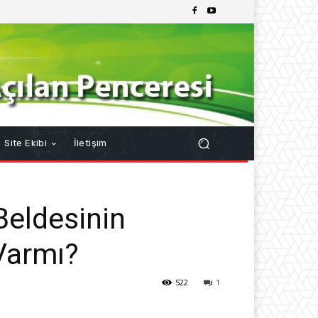
Site Ekibi
İletişim
Beldesinin
 Varmı?
522
1