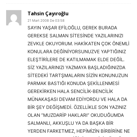
Tahsin Çayıroğlu
21 Mart 2008 De 03:58
SAYIN YAŞAR EFİLOĞLU, GEREK BURADA
GEREKSE SALMAN SİTESİNDE YAZILARINIZI
ZEVKLE OKUYORUM. HAKİKATEN ÇOK ÖNEMLİ
KONULARA DEĞİNİYORSUNUZVE YAPTIĞINIZ
ELEŞTİRİLERE DE KATILMAMAK ELDE DEĞİL.
SİZ YAZILARINIZI YAZMAYA BAŞLADIĞINIZDA
SİTEDEKİ TARTŞMALARIN SİZİN KONUNUZUN
PARMAK BASTIĞI KONUDA ŞEKİLLENMESİ
GEREKİRKEN HALA SENCİLİK-BENCİLİK
MÜNAKAŞASI DEVAM EDİYORDU VE HALA DA
BİR ŞEY DEĞİŞMEDİ. ÖZELLİKLE SON YAZINIZ
OLAN ”MUZDARİP HAKLARI” OKUDUĞUMDA
SALMANLI, AKKUŞLU YA DA BAŞKA BİR
YERDEN FARKETMEZ, HEPİMİZİN BİRBİRİNE NE