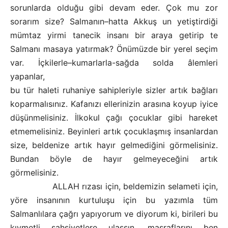
sorunlarda olduğu gibi devam eder. Çok mu zor
sorarım size? Salmanın–hatta Akkuş un yetiştirdiği
mümtaz yirmi tanecik insanı bir araya getirip te
Salmanı masaya yatırmak? Önümüzde bir yerel seçim
var. İçkilerle–kumarlarla-sağda solda âlemleri
yapanlar,
bu tür haleti ruhaniye sahipleriyle sizler artık bağları
koparmalısınız. Kafanızı ellerinizin arasına koyup iyice
düşünmelisiniz. İlkokul çağı çocuklar gibi hareket
etmemelisiniz. Beyinleri artık çocuklaşmış insanlardan
size, beldenize artık hayır gelmediğini görmelisiniz.
Bundan böyle de hayır gelmeyeceğini artık
görmelisiniz.
ALLAH rızası için, beldemizin selameti için,
yöre insanının kurtuluşu için bu yazımla tüm
Salmanlılara çağrı yapıyorum ve diyorum ki, birileri bu
kıymetli şahsiyetlere ulaşsın, masraflarını ben