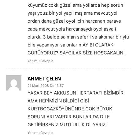
küyumüz cokk güzel ama yollarda hep sorun
yaşı youz bir yol yapıl mış ama mevcut yol
ordan daha güzel oyol icin harcanan parave
caba mevcut yola harcansaydı oyol asvalt
olurdu 3 belde salman seferli ve akpınar bir ylu
bile yapamıyor sa onların AYIBI OLARAK
GÜRÜYORUZ? SAYGILAR SİZE HOŞCAKALIN .
Yorumu Cevapla
AHMET ÇELEN
21 Mart 2008 De 13:57
YASAR BEY AKKUSUN HERTARAFI BİZİMDİR
AMA HEPİMİZİN BİLDİGİ GİBİ
KURTBOGAZKÖYÜNÜNDE COK BÜYÜK
SORUNLARI VARDIR BUNLARIDA DİLE
GETİRİRSENİZ MUTLULUK DUYARIZ
Yorumu Cevapla