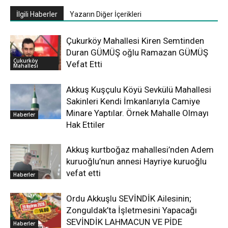
İlgili Haberler
Yazarın Diğer İçerikleri
Çukurköy Mahallesi Kiren Semtinden
Duran GÜMÜŞ oğlu Ramazan GÜMÜŞ
Çukurköy
Vefat Etti
Mahallesi
Akkuş Kuşçulu Köyü Sevkülü Mahallesi
Sakinleri Kendi İmkanlarıyla Camiye
Minare Yaptılar. Örnek Mahalle Olmayı
Haberler
Hak Ettiler
Akkuş kurtboğaz mahallesi’nden Adem
kuruoğlu’nun annesi Hayriye kuruoğlu
vefat etti
Haberler
Ordu Akkuşlu SEVİNDİK Ailesinin;
Zonguldak’ta İşletmesini Yapacağı
SEVİNDİK LAHMACUN VE PİDE
Haberler