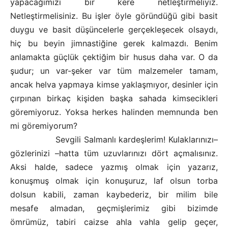
yapacağımızı bir kere netleştirmeliyiz.
Netleştirmelisiniz. Bu işler öyle göründüğü gibi basit
duygu ve basit düşüncelerle gerçekleşecek olsaydı,
hiç bu beyin jimnastiğine gerek kalmazdı. Benim
anlamakta güçlük çektiğim bir husus daha var. O da
şudur; un var-şeker var tüm malzemeler tamam,
ancak helva yapmaya kimse yaklaşmıyor, desinler için
çırpınan birkaç kişiden başka sahada kimsecikleri
göremiyoruz. Yoksa herkes halinden memnunda ben
mi göremiyorum?
Sevgili Salmanlı kardeşlerim! Kulaklarınızı–
gözlerinizi –hatta tüm uzuvlarınızı dört açmalısınız.
Aksi halde, sadece yazmış olmak için yazarız,
konuşmuş olmak için konuşuruz, laf olsun torba
dolsun kabili, zaman kaybederiz, bir milim bile
mesafe almadan, geçmişlerimiz gibi bizimde
ömrümüz, tabiri caizse ahla vahla gelip geçer,