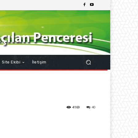
Site Ekibi
İletişim
4169
40