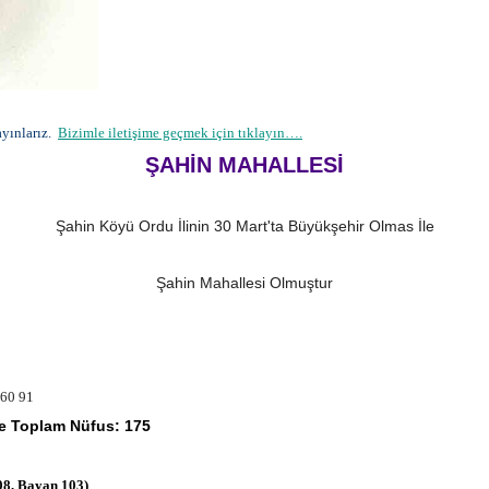
yınlarız.
Bizimle iletişime geçmek için tıklayın….
ŞAHİN MAHALLESİ
Şahin Köyü Ordu İlinin 30 Mart'ta Büyükşehir Olmas İle
Şahin Mahallesi Olmuştur
60 91
yle Toplam Nüfus: 175
08, Bayan 103)