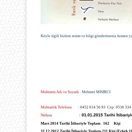
Köyle ilgili bizlere resim ve bilgi gönderirseniz hemen ya
Muhtarın Adı ve Soyadı :
Mehmet MISIRCI
Muhtarlık Telefonu :
0452 614 50 93
Cep: 0536 334 
:
01.01.2015 Tarihi İtibari
Nüfusu
Mart 2014 Tarihi İtibariyle Toplam 162 Kişi
31.12.2012 Tarihi İtibariyle Toplam 211 Kişi (Erkek 1