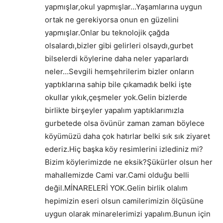
yapmışlar,okul yapmışlar…Yaşamlarına uygun
ortak ne gerekiyorsa onun en güzelini
yapmışlar.Onlar bu teknolojik çağda
olsalardı,bizler gibi gelirleri olsaydı,gurbet
bilselerdi köylerine daha neler yaparlardı
neler…Sevgili hemşehrilerim bizler onların
yaptıklarına sahip bile çıkamadık belki işte
okullar yıkık,çeşmeler yok.Gelin bizlerde
birlikte birşeyler yapalım yaptıklarımızla
gurbetede olsa övünür zaman zaman böylece
köyümüzü daha çok hatırlar belki sık sık ziyaret
ederiz.Hiç başka köy resimlerini izlediniz mi?
Bizim köylerimizde ne eksik?Şükürler olsun her
mahallemizde Cami var.Cami olduğu belli
değil.MİNARELERİ YOK.Gelin birlik olalım
hepimizin eseri olsun camilerimizin ölçüsüne
uygun olarak minarelerimizi yapalım.Bunun için