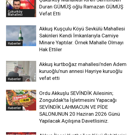
Duran GÜMÜŞ oğlu Ramazan GÜMÜŞ
Çukurköy
Vefat Etti
Mahallesi
Akkuş Kuşçulu Köyü Sevkülü Mahallesi
Sakinleri Kendi İmkanlarıyla Camiye
Minare Yaptılar. Örnek Mahalle Olmayı
Haberler
Hak Ettiler
Akkuş kurtboğaz mahallesi’nden Adem
kuruoğlu’nun annesi Hayriye kuruoğlu
vefat etti
Haberler
Ordu Akkuşlu SEVİNDİK Ailesinin;
Zonguldak’ta İşletmesini Yapacağı
SEVİNDİK LAHMACUN VE PİDE
Haberler
SALONUNUN 20 Haziran 2026 Günü
Yapılacak Açılışına Davetlisiniz.