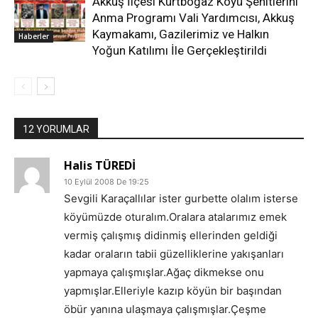
Akkuş İlçesi Kurtboğaz Köyü Şehitlerini
Anma Programı Vali Yardımcısı, Akkuş
Kaymakamı, Gazilerimiz ve Halkın
Haberler
Yoğun Katılımı İle Gerçekleştirildi
12 YORUMLAR
Halis TÜREDİ
10 Eylül 2008 De 19:25
Sevgili Karaçallılar ister gurbette olalım isterse
köyümüzde oturalım.Oralara atalarımız emek
vermiş çalışmış didinmiş ellerinden geldiği
kadar oraların tabii güzelliklerine yakışanları
yapmaya çalışmışlar.Ağaç dikmekse onu
yapmışlar.Elleriyle kazıp köyün bir başından
öbür yanına ulaşmaya çalışmışlar.Çeşme