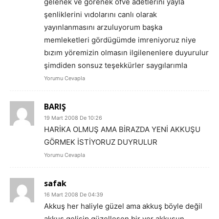
gelenek ve görenek öfve adetlerini yayla
şenliklerini vıdolarını canlı olarak
yayınlanmasını arzuluyorum başka
memleketleri gördügümde imreniyoruz niye
bızım yöremizin olmasın ilgilenenlere duyurulur
şimdiden sonsuz teşekkürler saygılarımla
Yorumu Cevapla
BARIŞ
19 Mart 2008 De 10:26
HARİKA OLMUŞ AMA BİRAZDA YENİ AKKUŞU
GÖRMEK İSTİYORUZ DUYRULUR
Yorumu Cevapla
safak
16 Mart 2008 De 04:39
Akkuş her haliyle güzel ama akkuş böyle değil
akkuş gelişip güzelleşen bir yer akkuşun