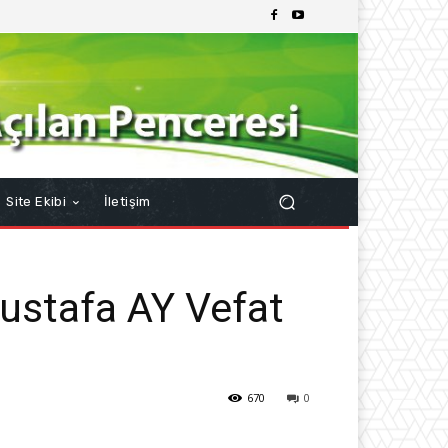
Site Ekibi
İletişim
ustafa AY Vefat
670
0