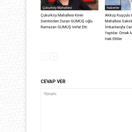
Çukurköy Mahallesi
Haberler
Çukurköy Mahallesi Kiren
Akkuş Kuşçulu 
Semtinden Duran GÜMÜŞ oğlu
Mahallesi Sakinl
Ramazan GÜMÜŞ Vefat Etti
İmkanlarıyla Ca
Yaptılar. Örnek 
Hak Ettiler
CEVAP VER