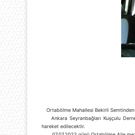
Ortabölme Mahallesi Bekirli Semtinde
Ankara Seyranbağları Kuşçulu Dernek 
hareket edilecektir.
07.07.2022 günü Ortabölme Aile mezarl