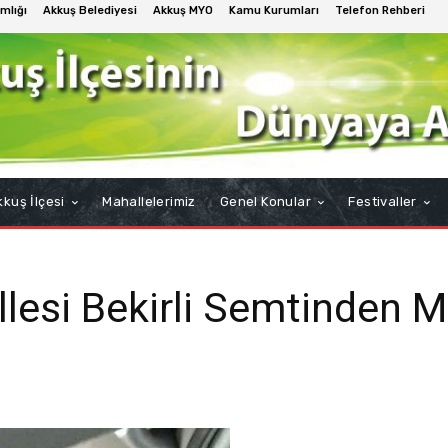
mlığı
Akkuş Belediyesi
Akkuş MYO
Kamu Kurumları
Telefon Rehberi
kuş İlçesi
Mahallelerimiz
Genel Konular
Festivaller
esi Bekirli Semtinden M