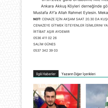
Ankara Akkuş Köyleri derneğinde görev
Mustafa AY’a Allah Rahmet Eylesin. Meka
NOT:
CENAZE İÇİN AKŞAM SAAT 20.30 DA KU
CENAZEYE GİTMEK İSTEYENLER İSİMLERINI Y
İRTİBAT AŞIR AYDEMIR
0536 411 02 26
SALİM GÜNES
0537 342 39 03
İlgili Haberler
Yazarın Diğer İçerikleri