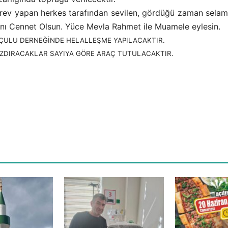
 yapan herkes tarafından sevilen, gördüğü zaman selamın
nı Cennet Olsun. Yüce Mevla Rahmet ile Muamele eylesin.
ŞÇULU DERNEĞİNDE HELALLEŞME YAPILACAKTIR.
AZDIRACAKLAR SAYIYA GÖRE ARAÇ TUTULACAKTIR.