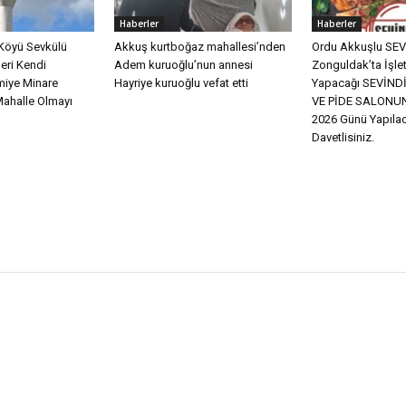
Haberler
Haberler
Köyü Sevkülü
Akkuş kurtboğaz mahallesi’nden
Ordu Akkuşlu SEVİ
eri Kendi
Adem kuruoğlu’nun annesi
Zonguldak’ta İşle
miye Minare
Hayriye kuruoğlu vefat etti
Yapacağı SEVİN
Mahalle Olmayı
VE PİDE SALONUN
2026 Günü Yapılac
Davetlisiniz.