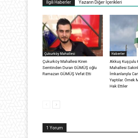
İlgili Haberler
Yazarın Diğer İçerikleri
Çukurköy Mahallesi
Haberler
Çukurköy Mahallesi Kiren
Akkuş Kuşçulu 
Semtinden Duran GÜMÜŞ oğlu
Mahallesi Sakinl
Ramazan GÜMÜŞ Vefat Etti
İmkanlarıyla Ca
Yaptılar. Örnek 
Hak Ettiler
1 Yorum