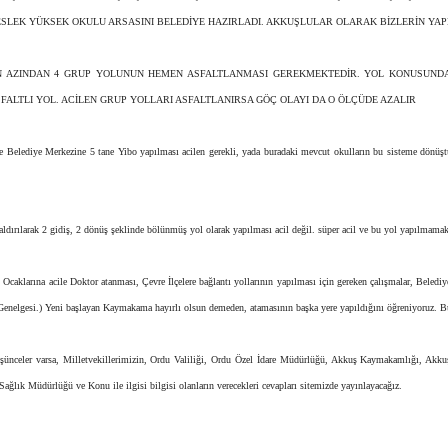
ESLEK YÜKSEK OKULU ARSASINI BELEDİYE HAZIRLADI. AKKUŞLULAR OLARAK BİZLERİN YA
EN AZINDAN 4 GRUP YOLUNUN HEMEN ASFALTLANMASI GEREKMEKTEDİR. YOL KONUSUNDA
ALTLI YOL. ACİLEN GRUP YOLLARI ASFALTLANIRSA GÖÇ OLAYI DA O ÖLÇÜDE AZALIR
 Belediye Merkezine 5 tane Yibo yapılması acilen gerekli, yada buradaki mevcut okulların bu sisteme dönüştü
ırılarak 2 gidiş, 2 dönüş şeklinde bölünmüş yol olarak yapılması acil değil. süper acil ve bu yol yapılmamak
 Ocaklarına acile Doktor atanması, Çevre İlçelere bağlantı yollarının yapılması için gereken çalışmalar, Bele
 Genelgesi.) Yeni başlayan Kaymakama hayırlı olsun demeden, atamasının başka yere yapıldığını öğreniyoruz. 
düşünceler varsa, Milletvekillerimizin, Ordu Valiliği, Ordu Özel İdare Müdürlüğü, Akkuş Kaymakamlığı, Akk
ağlık Müdürlüğü ve Konu ile ilgisi bilgisi olanların verecekleri cevapları sitemizde yayınlayacağız.