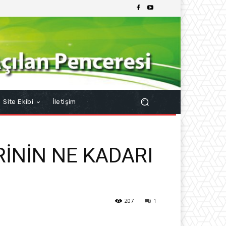
Site Ekibi
İletişim
İNİN NE KADARI
207
1