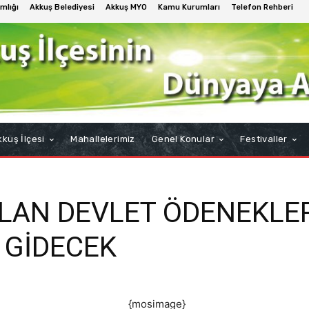
mlığı
Akkuş Belediyesi
Akkuş MYO
Kamu Kurumları
Telefon Rehberi
kuş İlçesi
Mahallelerimiz
Genel Konular
Festivaller
ILAN DEVLET ÖDENEKLER
 GİDECEK
{mosimage}