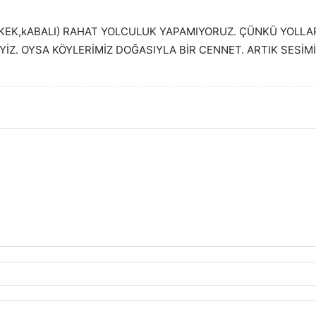
EK,kABALI) RAHAT YOLCULUK YAPAMIYORUZ. ÇÜNKÜ YOLLARI
YİZ. OYSA KÖYLERİMİZ DOĞASIYLA BİR CENNET. ARTIK SESİM