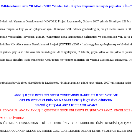
Milletvekilimiz Enver YILMAZ , “2007 Yılında Ordu, Köydes Projesinde en büyük payı alan 3. İl…”
Köylerin Alt Yapısının Desteklenmesi (KÖYDES) Projesi kapsamında, Ordu'ya 2007 yılında 58 milyon 121 bin Y
analizasyon ve köy yolları çalışmaları için 50 milyon YTL ödenek gönderildiğini, bu yıl ise bu rakamın 58 
ıtımının yapılacağını kaydeden Yılmaz, "Ülkemizde kırsal kalkınmanın sağlanması ve köylerimizin yol, su ve k
yürütülen Köy Altyapısının Desteklenmesi Projesi (KÖYDES) 2005 yılında uygulamaya başlanmış ve köylerimizi
yüksek payı alan iller arasında bulunduğunu da vurgulayarak, ”Ordu ili, geçen yılda ve bu yılda en yükse
aha fazla olacağını ifade etmektedir. Ordu’muzu her yönden müreffeh bir yaşama ulaştırmaya çalışıyoruz. Hem
htarlara büyük görev düştüğünü de kaydederek, “Muhtarlarımızın gönlü rahat olsun, 2007 yılı sonuna kadar 
AKKUŞ İLÇESİ İNTERNET SİTESİ YÖNETİMİNİN HABER İLE İLGİLİ YORUMU
GELEN ÖDENEKLERİN NE KADARI AKKUŞ İLÇESİNE GİDECEK
HANGİ ÇALIŞMALARDA KULLANILACAK?
R EDİYORUZ. ANCAK AKKUŞ İLÇESİNDEN GÖÇÜ ÖNLEMEYİ DÜŞÜNÜYORSANIZ. ÖNCELİKLE A
YMAK İSTİYORUZ.
N ÖNEMLİ SORUNLARDAN İLKİ BU. ORDU ÜNİV. YENİ KURULDU. ÜNİV. KENDİSİ ÇALIŞM
ÇLER OLURKEN AKKUŞ İLÇESİNDE GÖÇ ALABİLDİĞİNE DEVAM ETMİŞ VE AKKUŞ İLÇESİ NÜFU