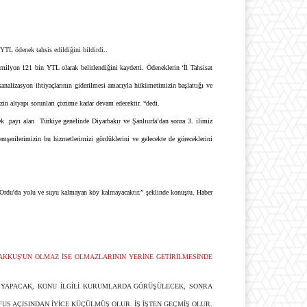
TL ödenek tahsis edildiğini bildirdi..
milyon 121 bin YTL olarak belirlendiğini kaydetti. Ödeneklerin ‘İl Tahsisat
analizasyon ihtiyaçlarının giderilmesi amacıyla hükümetimizin başlattığı ve
n altyapı sorunları çözüme kadar devam edecektir. “dedi.
k payı alan Türkiye genelinde Diyarbakır ve Şanlıurfa’dan sonra 3. ilimiz
şerilerimizin bu hizmetlerimizi gördüklerini ve gelecekte de göreceklerini
Ordu'da yolu ve suyu kalmayan köy kalmayacaktır.” şeklinde konuştu. Haber
KKUŞ'UN OLMAZ İSE OLMAZLARININ YERİNE GETİRİLMESİNDE
A YAPACAK, KONU İLGİLİ KURUMLARDA GÖRÜŞÜLECEK, SONRA
S AÇISINDAN İYİCE KÜÇÜLMÜŞ OLUR. İŞ İŞTEN GEÇMİŞ OLUR.