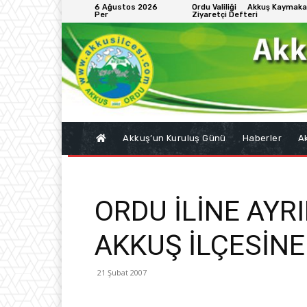
6 Ağustos 2026
Ordu Valiliği
Akkuş Kaymaka
Per
Ziyaretçi Defteri
Akkuş’un Kuruluş Günü
Haberler
Ak
ORDU İLİNE AYR
AKKUŞ İLÇESİNE
21 Şubat 2007