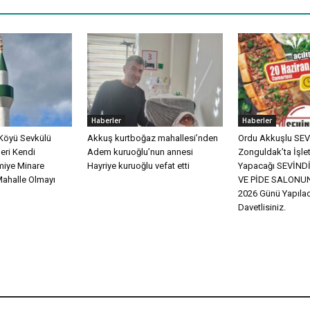
Haberler
Haberler
Köyü Sevkülü
Akkuş kurtboğaz mahallesi’nden
Ordu Akkuşlu SEVİ
eri Kendi
Adem kuruoğlu’nun annesi
Zonguldak’ta İşle
miye Minare
Hayriye kuruoğlu vefat etti
Yapacağı SEVİN
Mahalle Olmayı
VE PİDE SALONUN
2026 Günü Yapılac
Davetlisiniz.