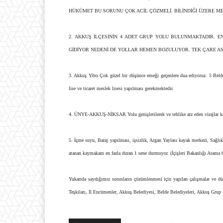
HÜKÜMET BU SORUNU ÇOK ACİL ÇÖZMELİ. BİLİNDİĞİ ÜZERE M
2. AKKUŞ İLÇESİNİN 4 ADET GRUP YOLU BULUNMAKTADIR. 
GİDİYOR NEDENİ DE YOLLAR HEMEN BOZULUYOR. TEK ÇARE ASF
3. Akkuş Yibo Çok güzel bir düşünce emeği geçenlere dua ediyoruz. 5 Belde
lise ve ticaret meslek lisesi yapılması gerekmektedir.
4. ÜNYE-AKKUŞ-NİKSAR Yolu genişletilerek ve tehlike arz eden virajlar kald
5. İçme suyu, Baraj yapılması, işsizlik, Argan Yaylası kayak merkezi, Sağlık
atanan kaymakam en fazla duran 1 sene durmuyor. (İçişleri Bakanlığı Atama
Yukarıda saydığımız sorunların çözümlenmesi için yapılan çalışmalar ve 
Teşkilatı, İl Encümenler, Akkuş Belediyesi, Belde Belediyeleri, Akkuş Grup S