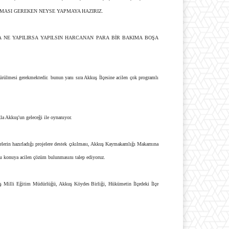
PMASI GEREKEN NEYSE YAPMAYA HAZIRIZ.
 NE YAPILIRSA YAPILSIN HARCANAN PARA BİR BAKIMA BOŞA
rülmesi gerekmektedir. bunun yanı sıra Akkuş İlçesine acilen çok programlı
la Akkuş'un geleceği ile oynanıyor.
diyelerin hazırladığı projelere destek çıkılması, Akkuş Kaymakamlığı Makamına
Bu konuya acilen çözüm bulunmasını talep ediyoruz.
uş Milli Eğitim Müdürlüğü, Akkuş Köydes Birliği, Hükümetin İlçedeki İlçe