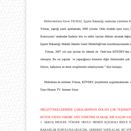
Milletvekilimiz Enver YILMAZ, İçişleri Bakanlığı tarafından yürütülen 
Yılmaz, yaptığı yazılı açıklamada, 2006 yılında Ordu ilindeki içme suyu, k
Komisyonu’ tarafından ilçelerin köy ve nüfus sayıları dikkate alınarak dağ
İçişleri Bakanlığı Mahalli İdareler Genel Müdürlüğü'nün koordinasyonunda 
Yılmaz, 2007 yılı için ayrılan bu ödenek ile Ordu’nun KÖYDES’den en 
olmuştur. Bu ise yapılan ve yapacağımız hizmetin diğer illerimizden çok d
biliyor, halkımızı en derin sevgilerimle selamlıyorum.” diye konuştu.
Muhtarlara da seslenen Yılmaz, KÖYDES projelerinin uygulamalarında mu
Ünye Hizmet TV. İnternet Sitesi
MİLLETVEKİLLERİMİZE ÇABALARINDAN DOLAYI ÇOK TEŞEKKÜ
BÜYÜK FAYDA VARDIR. SİTE YÖNETİMİ OLARAK, BİR KAÇINI SA
1. AKKUŞ MESLEK YÜKSEK OKULU HEMEN AÇILMALI BİZCE E
BAKANLAR KURULUNA GELECEK, GEREKEN YAPILACAK. BU SÜRE