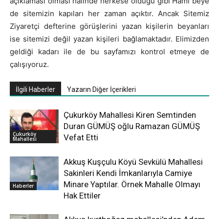
açıklaması olması halinde herkese olduğu gibi Hami beye
de sitemizin kapıları her zaman açıktır. Ancak Sitemiz
Ziyaretçi defterine görüşlerini yazan kişilerin beyanları
ise sitemizi değil yazan kişileri bağlamaktadır. Elimizden
geldiği kadarı ile de bu sayfamızı kontrol etmeye de
çalışıyoruz.
İlgili Haberler
Yazarın Diğer İçerikleri
Çukurköy Mahallesi Kiren Semtinden
Duran GÜMÜŞ oğlu Ramazan GÜMÜŞ
Çukurköy
Vefat Etti
Mahallesi
Akkuş Kuşçulu Köyü Sevkülü Mahallesi
Sakinleri Kendi İmkanlarıyla Camiye
Minare Yaptılar. Örnek Mahalle Olmayı
Haberler
Hak Ettiler