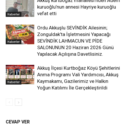
Akkuş kurtboğaz mahallesi’nden Adem
kuruoğlu’nun annesi Hayriye kuruoğlu
vefat etti
Haberler
Ordu Akkuşlu SEVİNDİK Ailesinin;
Zonguldak’ta İşletmesini Yapacağı
SEVİNDİK LAHMACUN VE PİDE
Haberler
SALONUNUN 20 Haziran 2026 Günü
Yapılacak Açılışına Davetlisiniz.
Akkuş İlçesi Kurtboğaz Köyü Şehitlerini
Anma Programı Vali Yardımcısı, Akkuş
Kaymakamı, Gazilerimiz ve Halkın
Haberler
Yoğun Katılımı İle Gerçekleştirildi
CEVAP VER