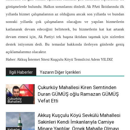
görüşmelerde bulundu. Halkın sorunlarını dinledi. Ak PArti İktidarında ilk
yıllarda hizmet çalışmalarının az olduğunu ancak son yıllarda ve bundan
sonraki yıllarda çok çalışmaların olacağını ve yapılan hizmetlerin
katlanarak devam edeceğini belirterek, bu hizmetlerin kat kat artarak
devam etmesi için, Ak Partiyi tek başına iktidara taşımak için sizlerden
destek istiyorum dedi. Bu temaslar hakkında ilerleyen günlerde geniş
açıklamalarımız olacaktır.
Haber: Akkuş İnternet Sitesi Kuşçulu Köyü Temsilcisi Adem YILDIZ
İlgili Haberler
Yazarın Diğer İçerikleri
Çukurköy Mahallesi Kiren Semtinden
Duran GÜMÜŞ oğlu Ramazan GÜMÜŞ
Çukurköy
Vefat Etti
Mahallesi
Akkuş Kuşçulu Köyü Sevkülü Mahallesi
Sakinleri Kendi İmkanlarıyla Camiye
Minare Yaptılar. Örnek Mahalle Olmayı
Haberler