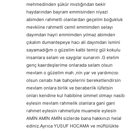
mehmedinden şükür mıstığından bekir
haydarından bayram emmisinden niyazi
abimden rahmetli olanlardan geçelim boğukluk
mevkiine rahmetli cemil emmimden selayı
dayımdan hayri emmimden yılmaz abimden
çıkalım dumantepeye hacı ali dayımdan ismini
sayamadığım o güzelim kalbi temiz gül kokulu
insanlara selam ve saygılar sunarım .G elelim
genç kaerdeşlerime onlarada selam olsun
mevlam o güzelim mah ,nin yar ve yardımcısı
olsun cenabı hak bahçelerini bereketlendirsin
mevlam onlara birlik ve beraberlik lüfetsin
onları kendine kul habibine ümmet olmayı nasib
eylesin mevlam rahmelik olanlara gani gani
rahmet eylesin rahmetiyle muamele eylesin
AMİN AMİN AMİN sizlerde bana hakkınızı helal
ediniz.Ayrıca YUSUF HOCAMA ve müftülükte