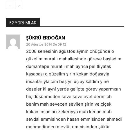
52 YORUMLAR
ŞÜKRÜ ERDOĞAN
20 Ağustos 2014 De 09:12
2008 senesinin ağustos ayının onüçünde o
güzelim muratlı mahallesinde göreve başladım
dumantepe muratlı mah ayrıca pelitliyatak
kasabası o güzelim şirin kokan doğasıyla
insanlarıyla tam beş yıl üç ay kaldım yine
deseler ki ayni yerde gelipte görev yaparmısın
hiç düşünmeden seve seve evet derim ah
benim mah sevecen sevilen şirin ve çiçek
kokan insanları zekeriyya muh kenan muh
sevdal emmisinden hasan emmisinden ahmedi
mehmedinden mevlüt emmisinden şükür