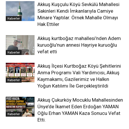
Akkuş Kuşçulu Köyü Sevkülü Mahallesi
Sakinleri Kendi İmkanlarıyla Camiye
Minare Yaptılar. Örnek Mahalle Olmayı
Haberler
Hak Ettiler
Akkuş kurtboğaz mahallesi’nden Adem
kuruoğlu’nun annesi Hayriye kuruoğlu
vefat etti
Haberler
Akkuş İlçesi Kurtboğaz Köyü Şehitlerini
Anma Programı Vali Yardımcısı, Akkuş
Kaymakamı, Gazilerimiz ve Halkın
Haberler
Yoğun Katılımı İle Gerçekleştirildi
Akkuş Çukurköy Mocuklu Mahallesinden
Ünye’de İkamet Eden Erdoğan YAMAN
Oğlu Erhan YAMAN Kaza Sonucu Vefat
Haberler
Etti.