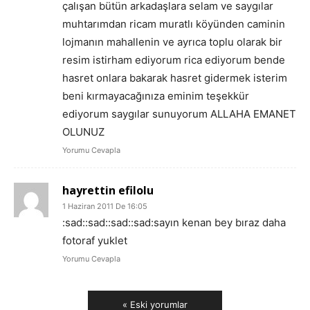
çalışan bütün arkadaşlara selam ve saygılar
muhtarımdan ricam muratlı köyünden caminin
lojmanın mahallenin ve ayrıca toplu olarak bir
resim istirham ediyorum rica ediyorum bende
hasret onlara bakarak hasret gidermek isterim
beni kırmayacağınıza eminim teşekkür
ediyorum saygılar sunuyorum ALLAHA EMANET
OLUNUZ
Yorumu Cevapla
hayrettin efilolu
1 Haziran 2011 De 16:05
:sad::sad::sad::sad:sayın kenan bey bıraz daha
fotoraf yuklet
Yorumu Cevapla
« Eski yorumlar