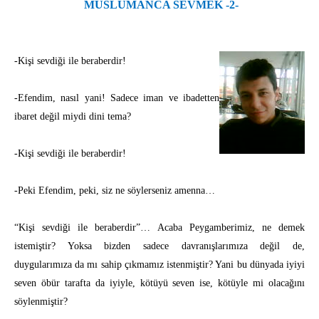
MÜSLÜMANCA SEVMEK -2-
-Kişi sevdiği ile beraberdir!
-Efendim, nasıl yani! Sadece iman ve ibadetten
ibaret değil miydi dini tema?
-Kişi sevdiği ile beraberdir!
-Peki Efendim, peki, siz ne söylerseniz amenna…
“Kişi sevdiği ile beraberdir”… Acaba Peygamberimiz, ne demek
istemiştir? Yoksa bizden sadece davranışlarımıza değil de,
duygularımıza da mı sahip çıkmamız istenmiştir? Yani bu dünyada iyiyi
seven öbür tarafta da iyiyle, kötüyü seven ise, kötüyle mi olacağını
söylenmiştir?