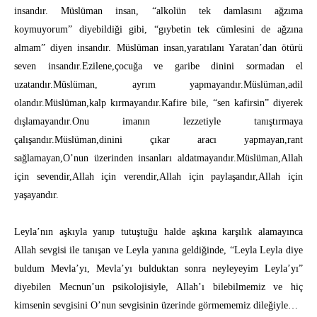
insandır. Müslüman insan, “alkolün tek damlasını ağzıma
koymuyorum” diyebildiği gibi, “gıybetin tek cümlesini de ağzına
almam” diyen insandır. Müslüman insan,yaratılanı Yaratan’dan ötürü
seven insandır.Ezilene,çocuğa ve garibe dinini sormadan el
uzatandır.Müslüman, ayrım yapmayandır.Müslüman,adil
olandır.Müslüman,kalp kırmayandır.Kafire bile, “sen kafirsin” diyerek
dışlamayandır.Onu imanın lezzetiyle tanıştırmaya
çalışandır.Müslüman,dinini çıkar aracı yapmayan,rant
sağlamayan,O’nun üzerinden insanları aldatmayandır.Müslüman,Allah
için sevendir,Allah için verendir,Allah için paylaşandır,Allah için
yaşayandır.
Leyla’nın aşkıyla yanıp tutuştuğu halde aşkına karşılık alamayınca
Allah sevgisi ile tanışan ve Leyla yanına geldiğinde, “Leyla Leyla diye
buldum Mevla’yı, Mevla’yı bulduktan sonra neyleyeyim Leyla’yı”
diyebilen Mecnun’un psikolojisiyle, Allah’ı bilebilmemiz ve hiç
kimsenin sevgisini O’nun sevgisinin üzerinde görmememiz dileğiyle…