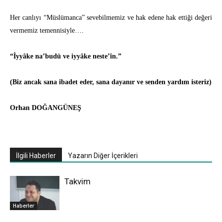
Her canlıyı “Müslümanca” sevebilmemiz ve hak edene hak ettiği değeri
vermemiz temennisiyle….
“İyyâke na’budü ve iyyâke neste’în.”
(Biz ancak sana ibadet eder, sana dayanır ve senden yardım isteriz)
Orhan DOĞANGÜNEŞ
İlgili Haberler
Yazarın Diğer İçerikleri
Takvim
Haberler