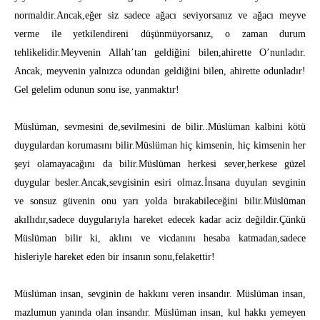
normaldir.Ancak,eğer siz sadece ağacı seviyorsanız ve ağacı meyve
verme ile yetkilendireni düşünmüyorsanız, o zaman durum
tehlikelidir.Meyvenin Allah’tan geldiğini bilen,ahirette O’nunladır.
Ancak, meyvenin yalnızca odundan geldiğini bilen, ahirette odunladır!
Gel gelelim odunun sonu ise, yanmaktır!
Müslüman, sevmesini de,sevilmesini de bilir..Müslüman kalbini kötü
duygulardan korumasını bilir.Müslüman hiç kimsenin, hiç kimsenin her
şeyi olamayacağını da bilir.Müslüman herkesi sever,herkese güzel
duygular besler.Ancak,sevgisinin esiri olmaz.İnsana duyulan sevginin
ve sonsuz güvenin onu yarı yolda bırakabileceğini bilir.Müslüman
akıllıdır,sadece duygularıyla hareket edecek kadar aciz değildir.Çünkü
Müslüman bilir ki, aklını ve vicdanını hesaba katmadan,sadece
hisleriyle hareket eden bir insanın sonu,felakettir!
Müslüman insan, sevginin de hakkını veren insandır. Müslüman insan,
mazlumun yanında olan insandır. Müslüman insan, kul hakkı yemeyen