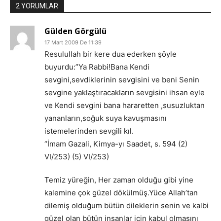
2 YORUMLAR
Gülden Görgülü
17 Mart 2009 De 11:39
Resulullah bir kere dua ederken şöyle
buyurdu:”Ya Rabbi!Bana Kendi
sevgini,sevdiklerinin sevgisini ve beni Senin
sevgine yaklaştıracakların sevgisini ihsan eyle
ve Kendi sevgini bana hararetten ,susuzluktan
yananların,soğuk suya kavuşmasını
istemelerinden sevgili kıl.
“İmam Gazali, Kimya-yı Saadet, s. 594 (2)
VI/253) (5) VI/253)
Temiz yüreğin, Her zaman olduğu gibi yine
kalemine çok güzel dökülmüş.Yüce Allah’tan
dilemiş olduğum bütün dileklerin senin ve kalbi
güzel olan bütün insanlar için kabul olmasını