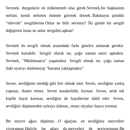
Sevmek, duyguların en mükemmeli olsa gerek.Sevmek,bir başkasının
nefsini, kendi nefsinin önünde görmek demek..Bakmayın şimdiki
“televole” sevgililerine.Onlar ne bilir sevmeyi! İki günde bir sevgili
değiştiren insan ne anlar sevgiden,aşktan!
Sevmek ile sevgili olmak arasındaki farkı güzelce anlamak gerekir.
Sevmek kutsaldır. Sevgili olmak ise, çoğu zaman sınırı aşmaktır.
Sevmek, “Müslümanca” yaşamaktır. Sevgili olmak ise, çoğu zaman
ilahi uyarıyı dinlemeyip “harama yaklaşmaktır”.
Seven, sevdiğinin istediği gibi biri olmak ister. Seven, sevdiğine yanlış
yapmaz, ihanet etmez. Seven nezaketlidir, kırmaz. Seven, artık tek
kişilik hayal kurmaz, sevdiğini de hayallerine dahil eder. Seven,
sevdiğini düşünmeden uykuya dalmaz, onsuz rüyaları hayra yormaz.
Bir meyve ağacı düşünün…O ağaçtan, en sevdiğiniz meyveleri
yiyorsunuz.Haliyle bu ağacı da,meyveleri de seviyorsunuz.Bu