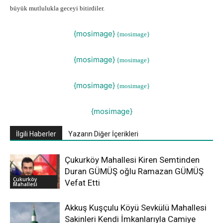
büyük mutlulukla geceyi bitirdiler.
{mosimage}
{mosimage}
{mosimage}
{mosimage}
{mosimage}
{mosimage}
{mosimage}
İlgili Haberler
Yazarın Diğer İçerikleri
Çukurköy Mahallesi Kiren Semtinden
Duran GÜMÜŞ oğlu Ramazan GÜMÜŞ
Çukurköy
Vefat Etti
Mahallesi
Akkuş Kuşçulu Köyü Sevkülü Mahallesi
Sakinleri Kendi İmkanlarıyla Camiye