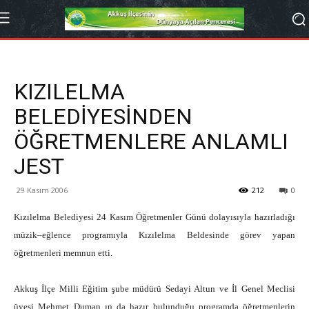
KIZILELMA
BELEDİYESİNDEN
ÖĞRETMENLERE ANLAMLI
JEST
29 Kasım 2006
212
0
Kızılelma Belediyesi 24 Kasım Öğretmenler Günü dolayısıyla hazırladığı
müzik–eğlence programıyla Kızılelma Beldesinde görev yapan
öğretmenleri memnun etti.
Akkuş İlçe Milli Eğitim şube müdürü Sedayi Altun ve İl Genel Meclisi
üyesi Mehmet Duman ın da hazır bulunduğu programda öğretmenlerin