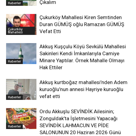
Çıkalım
Haberler
Çukurköy Mahallesi Kiren Semtinden
Duran GÜMÜŞ oğlu Ramazan GÜMÜŞ
Çukurköy
Vefat Etti
Mahallesi
Akkuş Kuşçulu Köyü Sevkülü Mahallesi
Sakinleri Kendi İmkanlarıyla Camiye
Minare Yaptılar. Örnek Mahalle Olmayı
Haberler
Hak Ettiler
Akkuş kurtboğaz mahallesi’nden Adem
kuruoğlu’nun annesi Hayriye kuruoğlu
vefat etti
Haberler
Ordu Akkuşlu SEVİNDİK Ailesinin;
Zonguldak’ta İşletmesini Yapacağı
SEVİNDİK LAHMACUN VE PİDE
Haberler
SALONUNUN 20 Haziran 2026 Günü