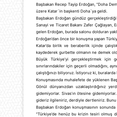
Başbakan Recep Tayip Erdoğan, “Doha Dem
üzere Katar`in başkenti Doha`ya geldi.
Başbakan Erdoğan gündüz gerçekleştirdiği 
Sanayi ve Ticaret Bakanı Zafer Çağlayan, En
gelen Erdoğan, burada salonu dolduran yakla
Erdoğan’dan önce bir konuşma yapan Türkiye
Katar’da birlik ve beraberlik içinde çal
kaydederek gurbette olmanın ne demek olduğun
Büyük Türkiye’yi gerçekleştirmek için 
sınırlarındakiler için geçerli olmadığını, 
çalıştığınızı biliyoruz. İstiyoruz ki, buralard
Konuşmasında muhalefete de yüklenen Başbak
Gönül dünyanızdan uzaklaştırdığınız yerd
gidemiyorlar. Sivas’ın ötesine gidemiyorl
gideriz ilgileniriz, derdiyle dertleniriz. Bun
Başbakan Erdoğan konuşmasının sonunda vat
"Türkiye’de henüz bu krizin tesiri olmuş di