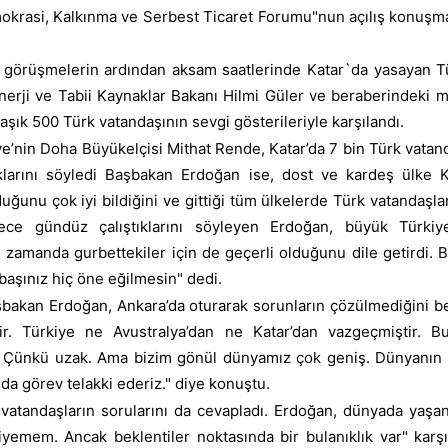
okrasi, Kalkınma ve Serbest
Ticaret
Forumu"nun açılış konuşma
görüşmelerin ardından aksam saatlerinde Katar`da yasayan Tür
erji ve Tabii Kaynaklar Bakanı Hilmi Güler ve beraberindeki mi
şık 500 Türk vatandaşının sevgi gösterileriyle karşılandı.
’nin Doha Büyükelçisi Mithat Rende, Katar’da 7 bin Türk vatan
ıştıklarını söyledi Başbakan Erdoğan ise, dost ve kardeş ülk
u çok iyi bildiğini ve gittiği tüm ülkelerde Türk vatandaşların
gece gündüz çalıştıklarını söyleyen Erdoğan, büyük Türki
aynı zamanda gurbettekiler için de geçerli olduğunu dile getirdi
a başınız hiç öne eğilmesin" dedi.
an Erdoğan, Ankara’da oturarak sorunların çözülmediğini beli
ir. Türkiye ne Avustralya’dan ne Katar’dan vazgeçmiştir. Bun
ar. Çünkü uzak. Ama bizim gönül dünyamız çok geniş. Dünyanın 
u da görev telakki ederiz." diye konuştu.
andaşların sorularını da cevapladı. Erdoğan, dünyada yaşana
yemem. Ancak beklentiler noktasında bir bulanıklık var" karşılı