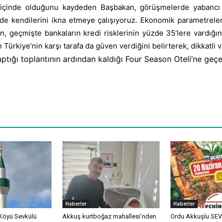
içinde olduğunu kaydeden Başbakan, görüşmelerde yabancı ya
iz de kendilerini ikna etmeye çalışıyoruz. Ekonomik parametreler
an, geçmişte bankaların kredi risklerinin yüzde 35’lere vardı
Türkiye’nin karşı tarafa da güven verdiğini belirterek, dikkatli ve
tığı toplantının ardından kaldığı Four Season Oteli’ne geçer
Haberler
Haberler
Köyü Sevkülü
Akkuş kurtboğaz mahallesi’nden
Ordu Akkuşlu SEVİ