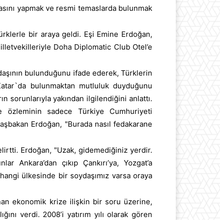
sını yapmak ve resmi temaslarda bulunmak
klerle bir araya geldi. Eşi Emine Erdoğan,
lletvekilleriyle Doha Diplomatic Club Otel’e
daşının bulunduğunu ifade ederek, Türklerin
e Katar`da bulunmaktan mutluluk duyduğunu
 sorunlarıyla yakından ilgilendiğini anlattı.
ye özleminin sadece Türkiye Cumhuriyeti
. Başbakan Erdoğan, "Burada nasıl fedakarane
rtti. Erdoğan, "Uzak, gidemediğiniz yerdir.
lar Ankara’dan çıkıp Çankırı’ya, Yozgat’a
hangi ülkesinde bir soydaşımız varsa oraya
n ekonomik krize ilişkin bir soru üzerine,
ğını verdi. 2008’i yatırım yılı olarak gören