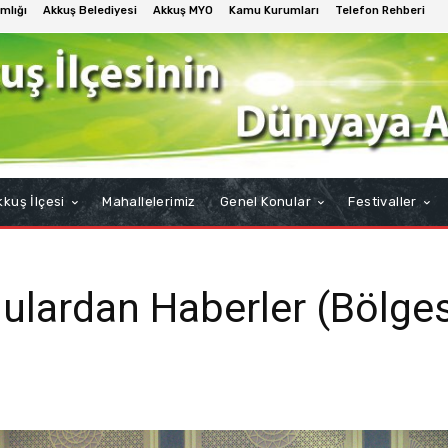
mlığı
Akkuş Belediyesi
Akkuş MYO
Kamu Kurumları
Telefon Rehberi
kuş İlçesi
Mahallelerimiz
Genel Konular
Festivaller
lulardan Haberler (Bölges