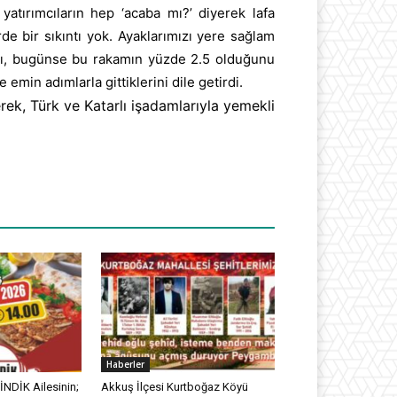
tırımcıların hep ‘acaba mı?’ diyerek lafa
de bir sıkıntı yok. Ayaklarımızı yere sağlam
ğını, bugünse bu rakamın yüzde 2.5 olduğunu
 emin adımlarla gittiklerini dile getirdi.
ek, Türk ve Katarlı işadamlarıyla yemekli
Haberler
NDİK Ailesinin;
Akkuş İlçesi Kurtboğaz Köyü