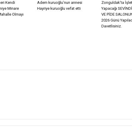
eri Kendi
Adem kuruoğlu’nun annesi
Zonguldak’ta İşle
miye Minare
Hayriye kuruoğlu vefat etti
Yapacağı SEVİN
Mahalle Olmayı
VE PİDE SALONUN
2026 Günü Yapılac
Davetlisiniz.