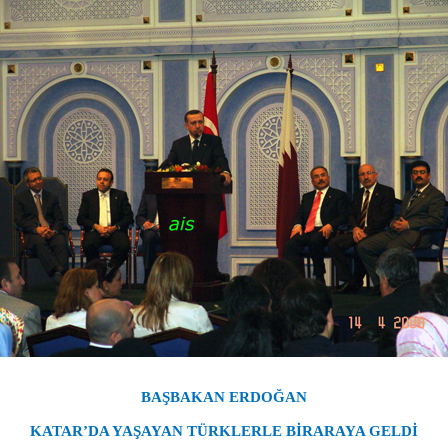
BAŞBAKAN ERDOĞAN
KATAR’DA YAŞAYAN TÜRKLERLE BİRARAYA GELDİ