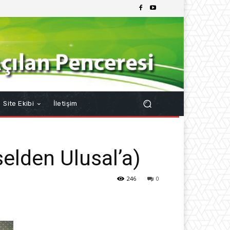
Site Ekibi
İletişim
elden Ulusal’a)
246
0