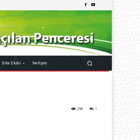
Site Ekibi
İletişim
259
1