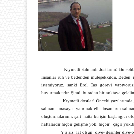
Kıymetli Salmanlı dostlarım! Bu sohb
İnsanlar ruh ve bedenden müteşekkildir. Beden, r
istemiyoruz, sanki Erol Taş görevi yapıyoruz
buyurmaktadır. Şimdi buradan bir noktaya geleli
Kıymetli dostlar! Önceki yazılarımda,
salmanı masaya yatırmak-elit insanların-salm
oluşturmalarının, şart–hatta bu işin başlangıcı 
haftalardır hiçbir gelişme yok, hiçbir
çağrı yok,b
Y a siz
laf olsun
diye- desinler diye-