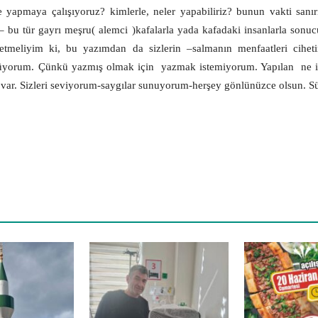
 yapmaya çalışıyoruz? kimlerle, neler yapabiliriz? bunun vakti san
 – bu tür gayrı meşru( alemci )kafalarla yada kafadaki insanlarla sonu
tmeliyim ki, bu yazımdan da sizlerin –salmanın menfaatleri cihetind
üyorum. Çünkü yazmış olmak için
yazmak istemiyorum. Yapılan
ne 
var. Sizleri seviyorum-saygılar sunuyorum-herşey gönlünüzce olsun. Sü