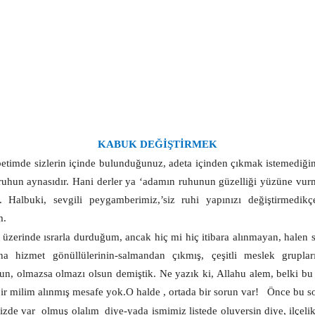
KABUK DEĞİŞTİRMEK
etimde sizlerin içinde bulunduğunuz, adeta içinden çıkmak istemediğin
uhun aynasıdır. Hani derler ya ‘adamın ruhunun güzelliği yüzüne vurmu
. Halbuki, sevgili peygamberimiz,’siz ruhi yapınızı değiştirmedik
m.
 üzerinde ısrarla durduğum, ancak hiç mi hiç itibara alınmayan, halen 
ana hizmet gönüllülerinin-salmandan çıkmış, çeşitli meslek gruplar
olsun, olmazsa olmazı olsun demiştik. Ne yazık ki, Allahu alem, belki 
ir milim alınmış mesafe yok.O halde , ortada bir sorun var!
Önce bu so
bizde var
olmuş olalım
diye-yada ismimiz listede oluversin diye, ilçeli