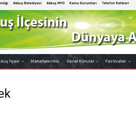
mlığı
Akkuş Belediyesi
Akkuş MYO
Kamu Kurumları
Telefon Rehberi
kuş İlçesi
Mahallelerimiz
Genel Konular
Festivaller
ek