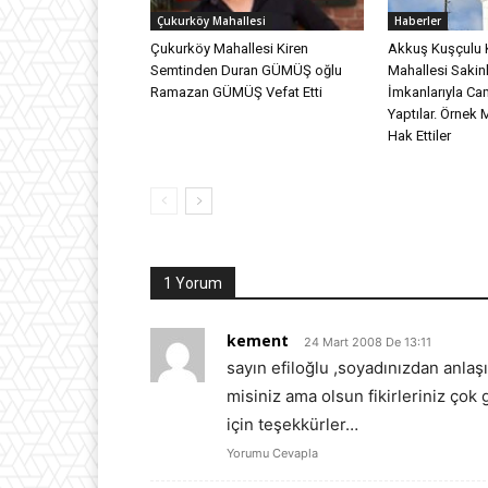
Çukurköy Mahallesi
Haberler
Çukurköy Mahallesi Kiren
Akkuş Kuşçulu 
Semtinden Duran GÜMÜŞ oğlu
Mahallesi Sakinl
Ramazan GÜMÜŞ Vefat Etti
İmkanlarıyla Ca
Yaptılar. Örnek 
Hak Ettiler
1 Yorum
kement
24 Mart 2008 De 13:11
sayın efiloğlu ,soyadınızdan anlaş
misiniz ama olsun fikirleriniz çok
için teşekkürler…
Yorumu Cevapla