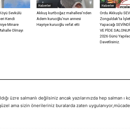
Haberler
Haberler
Köyü Sevkülü
Akkuş kurtboğaz mahallesi’nden
Ordu Akkuşlu SEVİ
eri Kendi
Adem kuruoğlu’nun annesi
Zonguldak’ta İşle
miye Minare
Hayriye kuruoğlu vefat etti
Yapacağı SEVİN
Mahalle Olmayı
VE PİDE SALONUN
2026 Günü Yapılac
Davetlisiniz.
ıldığı üzre salmanlı değilsiniz ancak yazılarınızda hep salman ı
 güzel ama sizin önerileriniz buralarda zaten uygulanıyor,mücad