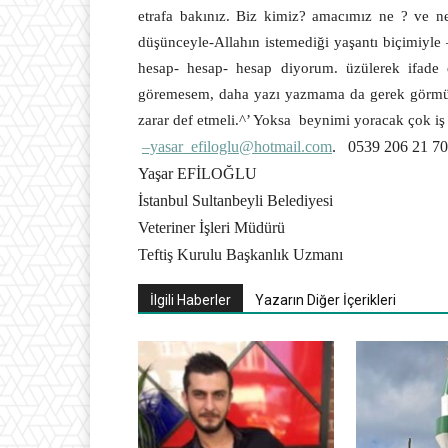
etrafa bakınız. Biz kimiz? amacımız ne ? ve ne
düşünceyle-Allahın istemediği yaşantı biçimiyle
hesap- hesap- hesap diyorum. üzülerek ifade e
göremesem, daha yazı yazmama da gerek görm
zarar def etmeli.^’ Yoksa
beynimi yoracak çok iş 
–yasar_efiloglu@hotmail.com
.
0539 206 21 70
Yaşar EFİLOĞLU
İstanbul Sultanbeyli Belediyesi
Veteriner İşleri Müdürü
Teftiş Kurulu Başkanlık Uzmanı
İlgili Haberler
Yazarın Diğer İçerikleri