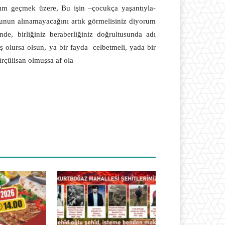
ırım geçmek üzere, Bu işin –çocukça yaşantıyla-
cunun alınamayacağını artık görmelisiniz diyorum
e, birliğiniz beraberliğiniz doğrultusunda adı
iş olursa olsun, ya bir fayda
celbetmeli, yada bir
rçülisan olmuşsa af ola