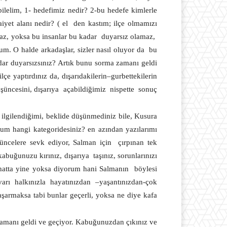
bilelim, 1- hedefimiz nedir? 2-bu hedefe kimlerle
yet alanı nedir? ( el
den kastım; ilçe olmamızı
az, yoksa bu insanlar bu kadar
duyarsız olamaz,
um. O halde arkadaşlar, sizler nasıl oluyor da
bu
dar duyarsızsınız? Artık bunu sorma zamanı geldi
lçe yaptırdınız da, dışarıdakilerin–gurbettekilerin
şüncesini, dışarıya
açabildiğimiz
nispette
sonuç
ilgilendiğimi, beklide düşünmediniz bile, Kusura
rum hangi kategoridesiniz? en azından yazılarımı
şüncelere sevk ediyor, Salman için
çırpınan tek
kabuğunuzu kırınız, dışarıya
taşınız, sorunlarınızı
hatta yine yoksa diyorum hani Salmanın
böylesi
rı halkınızla hayatınızdan –yaşantınızdan-çok
şarmaksa tabi bunlar geçerli, yoksa ne diye kafa
zamanı geldi ve geçiyor. Kabuğunuzdan çıkınız ve