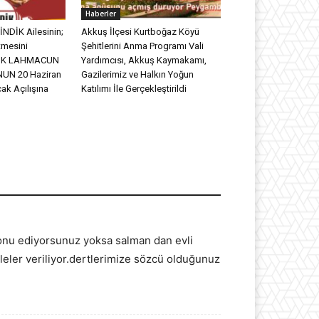
Haberler
NDİK Ailesinin;
Akkuş İlçesi Kurtboğaz Köyü
tmesini
Şehitlerini Anma Programı Vali
DİK LAHMACUN
Yardımcısı, Akkuş Kaymakamı,
UN 20 Haziran
Gazilerimiz ve Halkın Yoğun
ak Açılışına
Katılımı İle Gerçekleştirildi
 konu ediyorsunuz yoksa salman dan evli
eleler veriliyor.dertlerimize sözcü olduğunuz