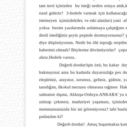
tam tersi içinizden
bu isteği neden ortaya attık
nasıl gideriz?
3-hedefe varmak için kullanacağım
istemeyen
içimizdekiler, ve etki alanları) yani
af
yoksa
benim yazılarımda anlatmaya çalıştığımı si
denli istediğiniz şeyin peşinde durmuyorsunuz? 
diye düşünüyorum. Nedir bu ölü toprağı serpilmiş
haberimi olmadı? Böylesine dövünüyorlar?
çırp
alırız.Hedefe varırız.
Değerli dostlar!işin özü, bu kakar
duy
bakmayınız ama bu kadarda duyarsızlığa pes doğr
eleştiriniz, arayınız, sorunuz, geliniz, gidiniz, y
tanıdığım, ilkokul mezunu olmasına rağmen
Hak
salmanın dışına, Akkuşa-Orduya-ANKARA’ ya taşı
ızdırap çekmesi, maduriyet yaşaması, içinizd
memnunsunuzda biz mi göremiyoruz? tabi bunlar v
patlatalım ki?
Değerli dostlar!
Amaç başarmaksa karın