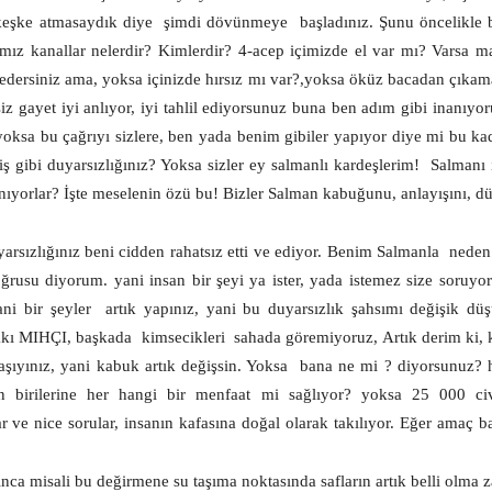
,keşke atmasaydık diye
şimdi dövünmeye
başladınız. Şunu öncelikle 
ız kanallar nelerdir? Kimlerdir? 4-acep içimizde el var mı? Varsa mai
edersiniz ama, yoksa içinizde hırsız mı var?,yoksa öküz bacadan çıkam
z gayet iyi anlıyor, iyi tahlil ediyorsunuz buna ben adım gibi inanıyor
yoksa bu çağrıyı sizlere, ben yada benim gibiler yapıyor diye mi bu ka
 gibi duyarsızlığınız? Yoksa sizler ey salmanlı kardeşlerim!
Salmanı i
ınıyorlar? İşte meselenin özü bu! Bizler Salman kabuğunu, anlayışını, dü
arsızlığınız beni cidden rahatsız etti ve ediyor. Benim Salmanla
neden 
usu diyorum. yani insan bir şeyi ya ister, yada istemez size soruyo
ani bir şeyler
artık yapınız, yani bu duyarsızlık şahsımı değişik dü
kı MIHÇI, başkada
kimsecikleri
sahada göremiyoruz, Artık derim ki, 
yınız, yani kabuk artık değişsin. Yoksa
bana ne mi ? diyorsunuz? 
en birilerine her hangi bir menfaat mi sağlıyor? yoksa 25 000 civa
e nice sorular, insanın kafasına doğal olarak takılıyor. Eğer amaç ba
ca misali bu değirmene su taşıma noktasında safların artık belli olma 