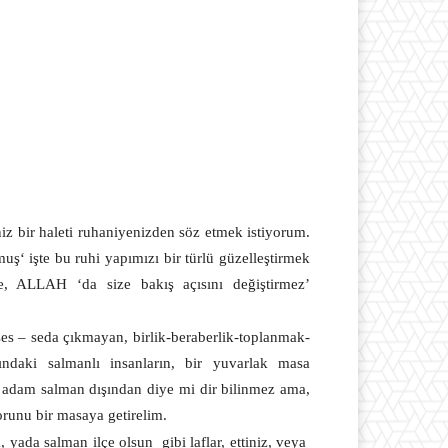
iz bir haleti ruhaniyenizden söz etmek istiyorum.
ş‘ işte bu ruhi yapımızı bir türlü güzelleştirmek
çe, ALLAH ‘da size bakış açısını değiştirmez’
ses – seda çıkmayan, birlik-beraberlik-toplanmak-
ındaki salmanlı insanların, bir yuvarlak masa
bu adam salman dışından diye mi dir bilinmez ama,
runu bir masaya getirelim.
k, yada salman ilçe olsun
gibi laflar, ettiniz, veya