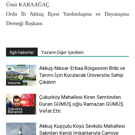
Ümit KARAAĞAÇ
Ordu İli Akkuş İlçesi Yardımlaşma ve Dayanışma
Derneği Başkanı
İlgili Haberler
Yazarın Diğer İçerikleri
Akkuş-Niksar-Erbaa Bölgesinin Bitki ve
Tarımı İçin Kurulacak Üniversite Sahip
Çıkalım
Haberler
Çukurköy Mahallesi Kiren Semtinden
Duran GÜMÜŞ oğlu Ramazan GÜMÜŞ
Çukurköy
Vefat Etti
Mahallesi
Akkuş Kuşçulu Köyü Sevkülü Mahallesi
Sakinleri Kendi İmkanlarıyla Camiye