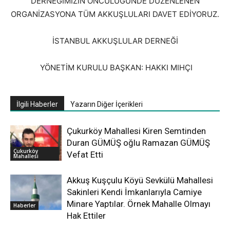
DERNEĞİMİZİN ÖNCÜLÜĞÜNDE DÜZENLENEN
ORGANİZASYONA TÜM AKKUŞLULARI DAVET EDİYORUZ.
İSTANBUL AKKUŞLULAR DERNEĞİ
YÖNETİM KURULU BAŞKAN: HAKKI MIHÇI
İlgili Haberler
Yazarın Diğer İçerikleri
Çukurköy Mahallesi Kiren Semtinden
Duran GÜMÜŞ oğlu Ramazan GÜMÜŞ
Çukurköy
Vefat Etti
Mahallesi
Akkuş Kuşçulu Köyü Sevkülü Mahallesi
Sakinleri Kendi İmkanlarıyla Camiye
Minare Yaptılar. Örnek Mahalle Olmayı
Haberler
Hak Ettiler