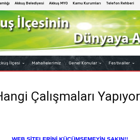
mlığı
Akkuş Belediyesi
Akkuş MYO
Kamu Kurumları
Telefon Rehberi
kuş İlçesi
Mahallelerimiz
Genel Konular
Festivaller
 Hangi Çalışmaları Yapıyor
WEB SİTELERİNİ KÜÇÜMSEMEYİN SAKIN!!