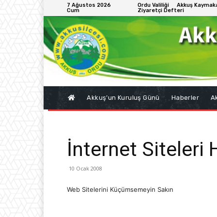
7 Ağustos 2026
Ordu Valiliği
Akkuş Kaymaka
Cum
Ziyaretçi Defteri
Akkuş’un Kuruluş Günü
Haberler
Ak
İnternet Siteleri
10 Ocak 2008
Web Sitelerini Küçümsemeyin Sakın