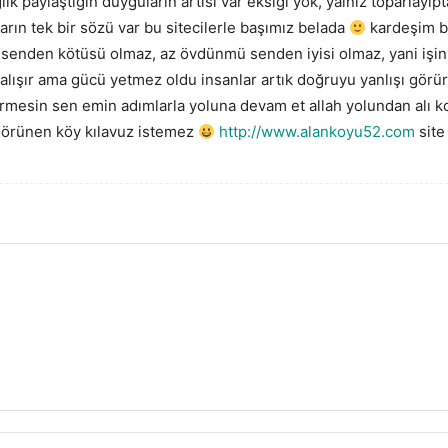
ık paylaştığın duyguların artısı var eksiği yok, yalnız toparlay
arın tek bir sözü var bu sitecilerle başımız belada
kardeşim bi
mı senden kötüsü olmaz, az övdünmü senden iyisi olmaz, yani işin a
lışır ama gücü yetmez oldu insanlar artık doğruyu yanlışı görür
ermesin sen emin adımlarla yoluna devam et allah yolundan alı 
görünen köy kılavuz istemez
http://www.alankoyu52.com
site