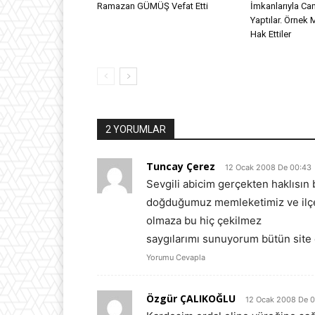
Ramazan GÜMÜŞ Vefat Etti
İmkanlarıyla Ca
Yaptılar. Örnek 
Hak Ettiler
2 YORUMLAR
Tuncay Çerez
12 Ocak 2008 De 00:43
Sevgili abicim gerçekten haklısın 
doğduğumuz memleketimiz ve ilçemiz
olmaza bu hiç çekilmez
saygılarımı sunuyorum bütün site ç
Yorumu Cevapla
Özgür ÇALIKOĞLU
12 Ocak 2008 De 0