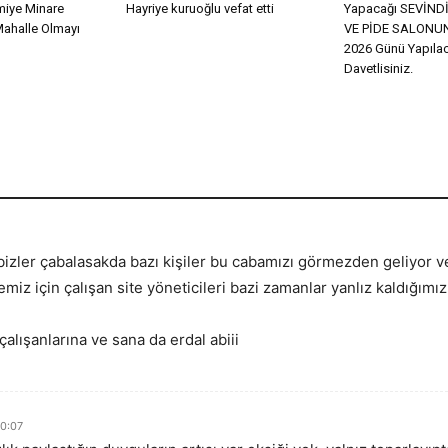
miye Minare
Hayriye kuruoğlu vefat etti
Yapacağı SEVİN
Mahalle Olmayı
VE PİDE SALONUN
2026 Günü Yapılac
Davetlisiniz.
bizler çabalasakda bazı kişiler bu cabamızı görmezden geliyor ve 
 için çalışan site yöneticileri bazi zamanlar yanlız kaldığımız
alışanlarına ve sana da erdal abiii
0:07