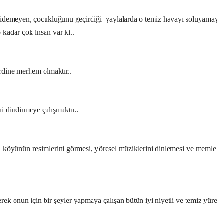
 gidemeyen, çocukluğunu geçirdiği
yaylalarda o temiz havayı soluyama
 kadar çok insan var ki..
derdine merhem olmaktır..
ni dindirmeye çalışmaktır..
p, köyünün resimlerini görmesi, yöresel müziklerini dinlemesi ve memlek
k onun için bir şeyler yapmaya çalışan bütün iyi niyetli ve temiz yürek