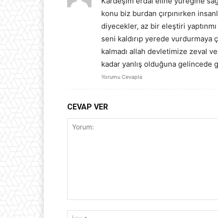
Kardeşim erdal eline yüreğine sağl
konu biz burdan çırpınırken insanl
diyecekler, az bir eleştiri yaptın
seni kaldırıp yerede vurdurmaya ça
kalmadı allah devletimize zeval v
kadar yanlış olduğuna gelincede 
Yorumu Cevapla
CEVAP VER