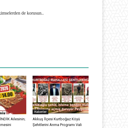
 kimselerden de korusun..
Haberler
NDİK Ailesinin;
Akkuş İlçesi Kurtboğaz Köyü
tmesini
Şehitlerini Anma Programı Vali