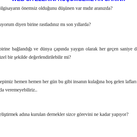
 bilgisayarın önemsiz olduğunu düşünen var mıdır aranızda?
ımıyorum diyen birine rastladınız mı son yıllarda?
irbirine bağlandığı ve dünya çapında yaygın olarak her geçen saniye d
el bir şekilde değerlendirilebilir mi?
epimiz hemen hemen her gün bu gibi insanın kulağına hoş gelen lafları 
da veremeyebiliriz..
eliştirmek adına kurulan dernekler sizce görevini ne kadar yapıyor?