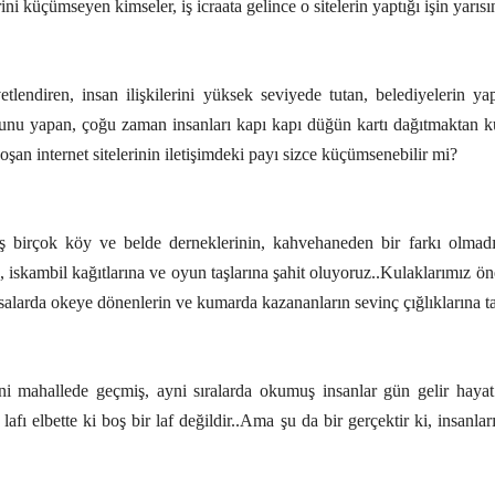
ini küçümseyen kimseler, iş icraata gelince o sitelerin yaptığı işin yarıs
etlendiren, insan ilişkilerini yüksek seviyede tutan, belediyelerin yap
nu yapan, çoğu zaman insanları kapı kapı düğün kartı dağıtmaktan kurt
şan internet sitelerinin iletişimdeki payı sizce küçümsenebilir mi?
birçok köy ve belde derneklerinin, kahvehaneden bir farkı olmadığın
iskambil kağıtlarına ve oyun taşlarına şahit oluyoruz..Kulaklarımız öne
salarda okeye dönenlerin ve kumarda kazananların sevinç çığlıklarına ta
mahallede geçmiş, ayni sıralarda okumuş insanlar gün gelir hayat şar
afı elbette ki boş bir laf değildir..Ama şu da bir gerçektir ki, insanl