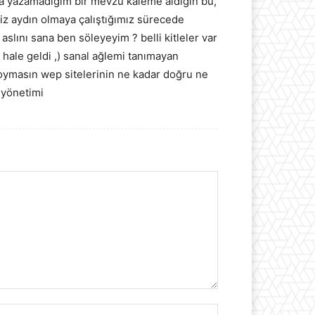
ıpta yazamadığım bir mevzu kaleme aldığın bu,
z aydın olmaya çalıştığımız sürecede
slını sana ben söleyeyim ? belli kitleler var
 hale geldi ,) sanal ağlemi tanımayan
koymasın wep sitelerinin ne kadar doğru ne
 yönetimi