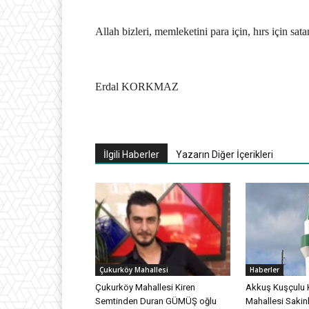
Allah bizleri, memleketini para için, hırs için sa
Erdal KORKMAZ
İlgili Haberler
Yazarın Diğer İçerikleri
Çukurköy Mahallesi
Haberler
Çukurköy Mahallesi Kiren
Akkuş Kuşçulu 
Semtinden Duran GÜMÜŞ oğlu
Mahallesi Sakinl