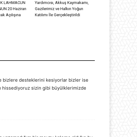
DİK LAHMACUN
Yardımcısı, Akkuş Kaymakamı,
UN 20 Haziran
Gazilerimiz ve Halkın Yoğun
ak Açılışına
Katılımı İle Gerçekleştirildi
bizlere desteklerini kesiyorlar bizler ise
ı hissediyoruz sizin gibi büyülklerimizde