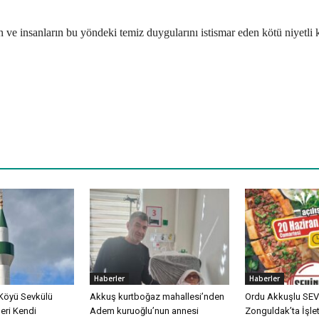
tan ve insanların bu yöndeki temiz duygularını istismar eden kötü niyetli
Haberler
Haberler
Köyü Sevkülü
Akkuş kurtboğaz mahallesi’nden
Ordu Akkuşlu SEVİ
eri Kendi
Adem kuruoğlu’nun annesi
Zonguldak’ta İşle