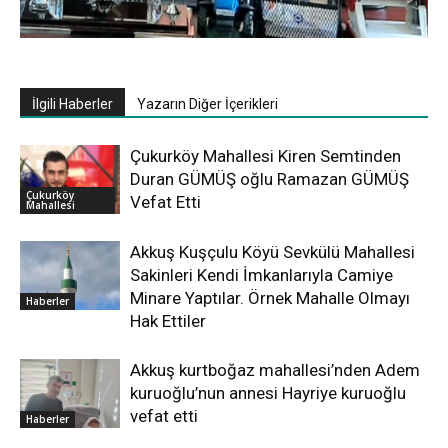
İlgili Haberler
Yazarın Diğer İçerikleri
Çukurköy Mahallesi Kiren Semtinden
Duran GÜMÜŞ oğlu Ramazan GÜMÜŞ
Çukurköy
Vefat Etti
Mahallesi
Akkuş Kuşçulu Köyü Sevkülü Mahallesi
Sakinleri Kendi İmkanlarıyla Camiye
Minare Yaptılar. Örnek Mahalle Olmayı
Haberler
Hak Ettiler
Akkuş kurtboğaz mahallesi’nden Adem
kuruoğlu’nun annesi Hayriye kuruoğlu
vefat etti
Haberler