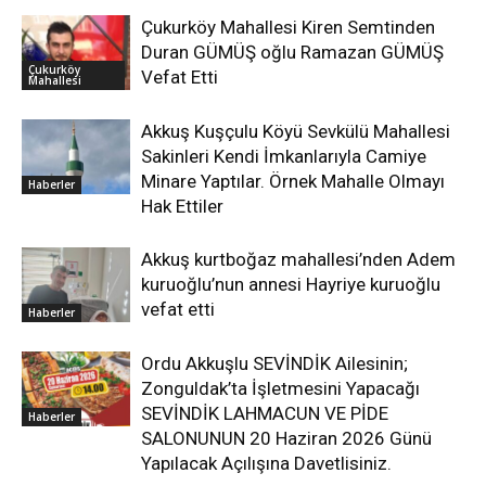
Çukurköy Mahallesi Kiren Semtinden
Duran GÜMÜŞ oğlu Ramazan GÜMÜŞ
Çukurköy
Vefat Etti
Mahallesi
Akkuş Kuşçulu Köyü Sevkülü Mahallesi
Sakinleri Kendi İmkanlarıyla Camiye
Minare Yaptılar. Örnek Mahalle Olmayı
Haberler
Hak Ettiler
Akkuş kurtboğaz mahallesi’nden Adem
kuruoğlu’nun annesi Hayriye kuruoğlu
vefat etti
Haberler
Ordu Akkuşlu SEVİNDİK Ailesinin;
Zonguldak’ta İşletmesini Yapacağı
SEVİNDİK LAHMACUN VE PİDE
Haberler
SALONUNUN 20 Haziran 2026 Günü
Yapılacak Açılışına Davetlisiniz.