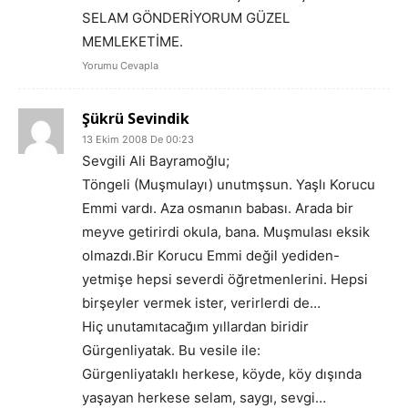
SELAM GÖNDERİYORUM GÜZEL
MEMLEKETİME.
Yorumu Cevapla
Şükrü Sevindik
13 Ekim 2008 De 00:23
Sevgili Ali Bayramoğlu;
Töngeli (Muşmulayı) unutmşsun. Yaşlı Korucu
Emmi vardı. Aza osmanın babası. Arada bir
meyve getirirdi okula, bana. Muşmulası eksik
olmazdı.Bir Korucu Emmi değil yediden-
yetmişe hepsi severdi öğretmenlerini. Hepsi
birşeyler vermek ister, verirlerdi de…
Hiç unutamıtacağım yıllardan biridir
Gürgenliyatak. Bu vesile ile:
Gürgenliyataklı herkese, köyde, köy dışında
yaşayan herkese selam, saygı, sevgi…