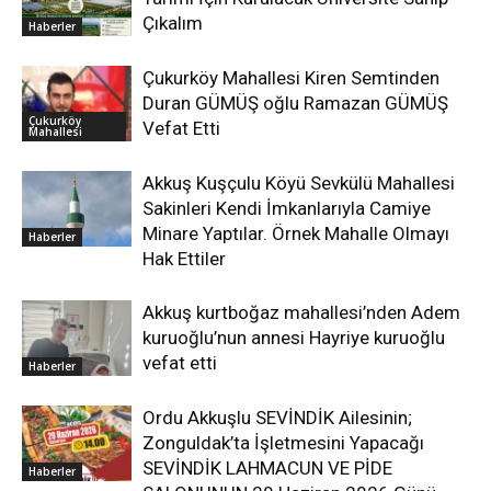
Çıkalım
Haberler
Çukurköy Mahallesi Kiren Semtinden
Duran GÜMÜŞ oğlu Ramazan GÜMÜŞ
Çukurköy
Vefat Etti
Mahallesi
Akkuş Kuşçulu Köyü Sevkülü Mahallesi
Sakinleri Kendi İmkanlarıyla Camiye
Minare Yaptılar. Örnek Mahalle Olmayı
Haberler
Hak Ettiler
Akkuş kurtboğaz mahallesi’nden Adem
kuruoğlu’nun annesi Hayriye kuruoğlu
vefat etti
Haberler
Ordu Akkuşlu SEVİNDİK Ailesinin;
Zonguldak’ta İşletmesini Yapacağı
SEVİNDİK LAHMACUN VE PİDE
Haberler