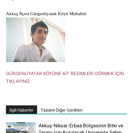
Akkuş İlçesi Gürgenliyatak Köyü Muhabiri
GÜRGENLİYATAK KÖYÜNE AİT RESİMLERİ GÖRMEK İÇİN
TIKLAYINIZ
İlgili Haberler
Yazarın Diğer İçerikleri
Akkuş-Niksar-Erbaa Bölgesinin Bitki ve
Tarımı İçin Kurulacak Üniversite Sahip