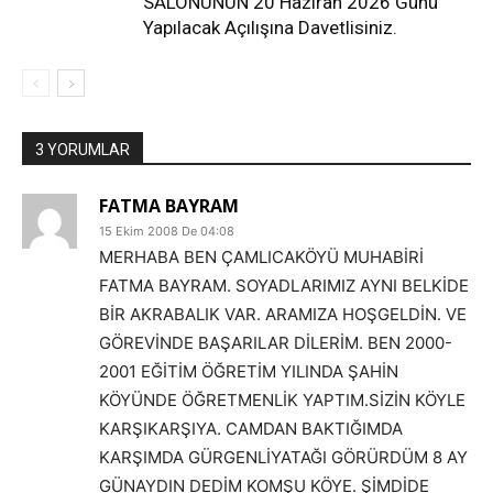
SALONUNUN 20 Haziran 2026 Günü
Yapılacak Açılışına Davetlisiniz.
3 YORUMLAR
FATMA BAYRAM
15 Ekim 2008 De 04:08
MERHABA BEN ÇAMLICAKÖYÜ MUHABİRİ
FATMA BAYRAM. SOYADLARIMIZ AYNI BELKİDE
BİR AKRABALIK VAR. ARAMIZA HOŞGELDİN. VE
GÖREVİNDE BAŞARILAR DİLERİM. BEN 2000-
2001 EĞİTİM ÖĞRETİM YILINDA ŞAHİN
KÖYÜNDE ÖĞRETMENLİK YAPTIM.SİZİN KÖYLE
KARŞIKARŞIYA. CAMDAN BAKTIĞIMDA
KARŞIMDA GÜRGENLİYATAĞI GÖRÜRDÜM 8 AY
GÜNAYDIN DEDİM KOMŞU KÖYE. ŞİMDİDE