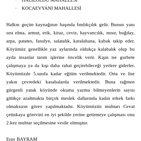
·
HALİLÖLDÜ MAHALLESİ
·
KOCAEVYANI MAHALLESİ
Halkın geçim kaynağının başında fındıkçılık gelir. Bunun yanı
sıra elma, armut, erik, kiraz, ceviz, hayvancılık, mısır, buğday,
arpa, patates, fasulye, salatalık, karalahana, kabak takip eder.
Köyümüz genellikle yaz aylarında oldukça kalabalık olup bu
ayda insanlar tarım işlerine öncelik verir. Kışın ise gurbete
çalışmaya ya da kışı daha rahat geçirebileceği yerlere giderler.
Köyümüzde 5.sınıfa kadar eğitim verilmektedir. Orta ve lise
yakın çevredeki kasabalarda verilmektedir. Buna rağmen
gürgenli yatak köyünde okuma yazma bilmeyenlerin sayısı
gittikçe azaltmakta birçok meslek dallarında kadın erkek farkı
olmaksızın görev yapılmaktadır. Köyümüzün muhtarı Cevat
çetinkaya görevini en iyi şekilde yerine getirmeye çalışması onu
2.kez muhtar seçilmesine vesile olmuştur.
Eray BAYRAM