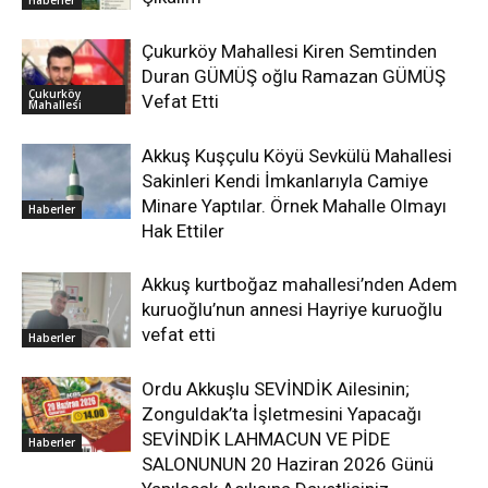
Çukurköy Mahallesi Kiren Semtinden
Duran GÜMÜŞ oğlu Ramazan GÜMÜŞ
Çukurköy
Vefat Etti
Mahallesi
Akkuş Kuşçulu Köyü Sevkülü Mahallesi
Sakinleri Kendi İmkanlarıyla Camiye
Minare Yaptılar. Örnek Mahalle Olmayı
Haberler
Hak Ettiler
Akkuş kurtboğaz mahallesi’nden Adem
kuruoğlu’nun annesi Hayriye kuruoğlu
vefat etti
Haberler
Ordu Akkuşlu SEVİNDİK Ailesinin;
Zonguldak’ta İşletmesini Yapacağı
SEVİNDİK LAHMACUN VE PİDE
Haberler
SALONUNUN 20 Haziran 2026 Günü