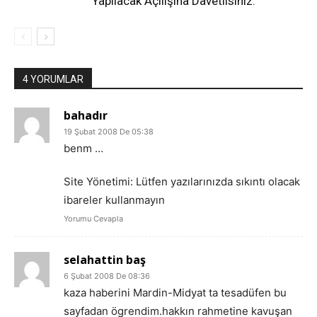
Yapılacak Açılışına Davetlisiniz.
4 YORUMLAR
bahadır
19 Şubat 2008 De 05:38
benm …
Site Yönetimi: Lütfen yazılarınızda sıkıntı olacak
ibareler kullanmayın
Yorumu Cevapla
selahattin baş
6 Şubat 2008 De 08:36
kaza haberini Mardin-Midyat ta tesadüfen bu
sayfadan ögrendim.hakkın rahmetine kavuşan