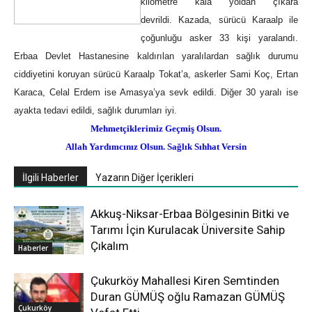
kilometre kala yoldan çıkara
devrildi. Kazada, sürücü Karaalp ile
çoğunluğu asker 33 kişi yaralandı.
Erbaa Devlet Hastanesine kaldırılan yaralılardan sağlık durumu
ciddiyetini koruyan sürücü Karaalp Tokat’a, askerler Sami Koç, Ertan
Karaca, Celal Erdem ise Amasya’ya sevk edildi. Diğer 30 yaralı ise
ayakta tedavi edildi, sağlık durumları iyi.
Mehmetçiklerimiz Geçmiş Olsun.
Allah Yardımcınız Olsun. Sağlık Sıhhat Versin
İlgili Haberler
Yazarın Diğer İçerikleri
Akkuş-Niksar-Erbaa Bölgesinin Bitki ve
Tarımı İçin Kurulacak Üniversite Sahip
Çıkalım
Haberler
Çukurköy Mahallesi Kiren Semtinden
Duran GÜMÜŞ oğlu Ramazan GÜMÜŞ
Çukurköy