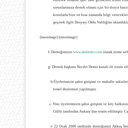
sorunlarımıza destek olması için bir dosya hazı
konularla bize en kısa zamanda bilgi verecekleri
geçerek ilgili Dosyayı Ordu Valiliğine aktardıkla
{mosimage}{mosimage}
f- Derneğimizin
www.akdatder.com
olarak resmi web
g- Dernek başkanı Necdet Demir kanalı ile temin edile
h-Üyelerimizin şahsi girişimi ve mahalle sakinlerinin
temel düzlemesi yapılmıştır.
ı- Yine üyelerimizin şahsi girişimi ve köy halkının de
Güllü tarafından Ankara’dan temin edilmiştir. Ca
j- 22 Ocak 2006 tarihinde derneğimizi Akkuş İnternet 