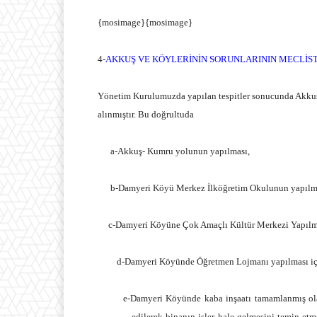
{mosimage}{mosimage}
4-
AKKUŞ VE KÖYLERİNİN SORUNLARININ MECLİST
Yönetim Kurulumuzda yapılan tespitler sonucunda Akkuş İl
alınmıştır. Bu doğrultuda
a-Akkuş- Kumru yolunun yapılması,
b-Damyeri Köyü Merkez İlköğretim Okulunun yapılma
c-Damyeri Köyüne Çok Amaçlı Kültür Merkezi Yapılmas
d-Damyeri Köyünde Öğretmen Lojmanı yapılması içi
e-Damyeri Köyünde kaba inşaatı tamamlanmış olan
edilerek binanın işler hale gelmesini temin e