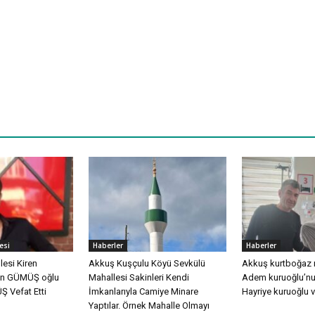
esi
Haberler
Haberler
esi Kiren
Akkuş Kuşçulu Köyü Sevkülü
Akkuş kurtboğaz 
an GÜMÜŞ oğlu
Mahallesi Sakinleri Kendi
Adem kuruoğlu’nu
 Vefat Etti
İmkanlarıyla Camiye Minare
Hayriye kuruoğlu v
Yaptılar. Örnek Mahalle Olmayı