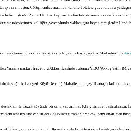
rlanıp sunulmuştur. Görüşmemiz esnasında kendileri bizlere gayet olumlu yaklaşmı
ni belirtmişlerdir. Ayrıca Okul ve Lojman la olan taleplerimizi sonuna kadar takip e
rını ve taleplerimize valiliğin gayet olumlu yaklaştığını beyan etmişlerdir. Kendile
 adresi alınmış olup sitemiz çok yakında yayına başlayacaktır. Mail adresimiz
der
n Yamaha marka bir adet org Akkuş ilçesinde bulunan YİBO (Akkuş Yatılı Bölge O
 desteği ile Damyeri Köyü Derebağ Mahallesinde çeşitli amaçlı kullanılmak üze
stekleri ile Tuzak köyünde bir cami yaptırılmak için girişimler başlatılmıştır. 
mi yeni arsa üzerine yaptırılacak olup ileriki zamanlarda eski cami onarılarak misa
Sitesi yapımcılarından Sn. İhsan Çam ile birlikte Akkuş Belediyesinden bir hey