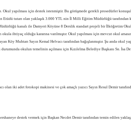
ip. Okul yapılması için destek istenmiştir. Bu görüşmede gerekli prosedürler konuş
üdü tutarı olan yaklaşık 3.000 YTL nin İl Milli Eğitim Müdürlüğü tarafından kar
üdürlüğü kanalı ile Damyeri Köyüne 8 Derslik standart projeli bir İlköğretim Okul
an okula ihtiyaç olduğu kararına varılmıştır. Okul yapılması için mevcut okul arsa
şlayan Köy Muhtarı Sayın Kemal Helvacı tarafından bağışlanmıştır. Şu anda okul yap
 durumunda okulun temelinin açılması için Kızılelma Belediye Başkanı Sn. İsa Dem
ı olan iki adet fotokopi makinesi ve çok amaçlı yazıcı Sayın Resul Demir tarafında
i dershaneye destek vermek için Başkan Necdet Demir tarafından temin edilen yak