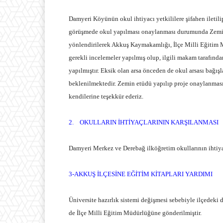
Damyeri Köyünün okul ihtiyacı yetkililere şifahen iletil
görüşmede okul yapılması onaylanması durumunda Zemin Et
yönlendirilerek Akkuş Kaymakamlığı, İlçe Milli Eğitim M
gerekli incelemeler yapılmış olup, ilgili makam tarafınd
yapılmıştır. Eksik olan arsa önceden de okul arsası bağı
beklenilmektedir. Zemin etüdü yapılıp proje onaylanması
kendilerine teşekkür ederiz.
2.
OKULLARIN İHTİYAÇLARININ KARŞILANMASI
Damyeri Merkez ve Derebağ ilköğretim okullarının ihtiyac
3-AKKUŞ İLÇESİNE EĞİTİM KİTAPLARI YARDIMI
Üniversite hazırlık sistemi değişmesi sebebiyle ilçedek
de İlçe Milli Eğitim Müdürlüğüne gönderilmiştir.