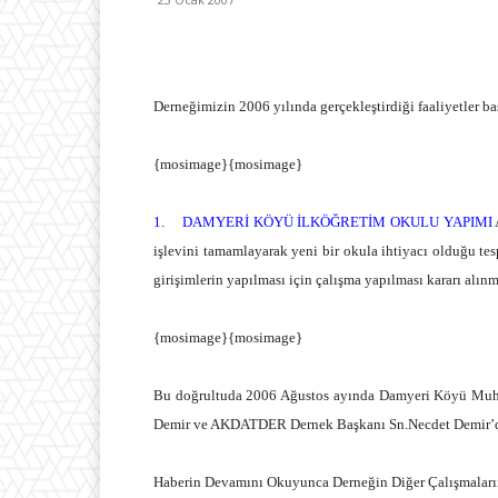
Derneğimizin 2006 yılında gerçekleştirdiği faaliyetler baş
{mosimage}{mosimage}
1.
DAMYERİ KÖYÜ İLKÖĞRETİM OKULU YAPIMI
işlevini tamamlayarak yeni bir okula ihtiyacı olduğu tespi
girişimlerin yapılması için çalışma yapılması kararı alın
{mosimage}{mosimage}
Bu doğrultuda 2006 Ağustos ayında Damyeri Köyü Muhtarı
Demir ve AKDATDER Dernek Başkanı Sn.Necdet Demir’den
Haberin Devamını Okuyunca Derneğin Diğer Çalışmalarını 