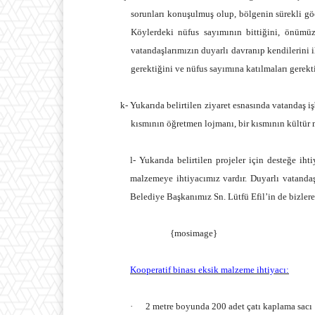
sorunları konuşulmuş olup, bölgenin sürekli göç
Köylerdeki nüfus sayımının bittiğini, önümüz
vatandaşlarımızın duyarlı davranıp kendilerini i
gerektiğini ve nüfus sayımına katılmaları gerekti
k- Yukarıda belirtilen ziyaret esnasında vatandaş işb
kısmının öğretmen lojmanı, bir kısmının kültür 
l- Yukarıda belirtilen projeler için desteğe ih
malzemeye ihtiyacımız vardır. Duyarlı vatanda
Belediye Başkanımız Sn. Lütfü Efil’in de bizler
{mosimage}
Kooperatif binası eksik malzeme ihtiyacı:
·
2 metre boyunda 200 adet çatı kaplama sacı