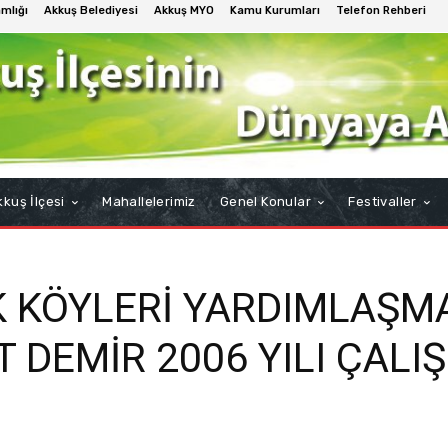
mlığı
Akkuş Belediyesi
Akkuş MYO
Kamu Kurumları
Telefon Rehberi
kuş İlçesi
Mahallelerimiz
Genel Konular
Festivaller
K KÖYLERİ YARDIMLAŞM
 DEMİR 2006 YILI ÇALI