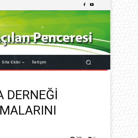
Site Ekibi
İletişim
A DERNEĞİ
ŞMALARINI
268
0