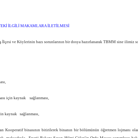
EKİ İLGİLİ MAKAMLARA İLETİLMESİ
çesi ve Köylerinin bazı sorunlarının bir dosya hazırlanarak TBMM sine ilimiz sorun
sı,
ı için kaynak sağlanması,
n kaynak sağlanması,
 Kooperatif binasının bitirilerek binanın bir bölümünün öğretmen lojmanı olara
tmek, maksadıyla, Enerji Bakanı Sayın Hilmi Güler’in Ordu Masası sorumlusu ba