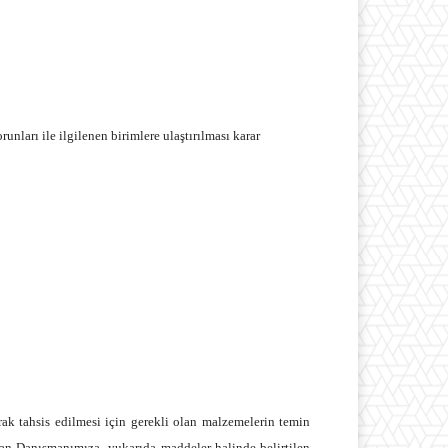
ları ile ilgilenen birimlere ulaştırılması karar
k tahsis edilmesi için gerekli olan malzemelerin temin
kan Danışmanımıza yukarıda maddeler halinde belirtilen