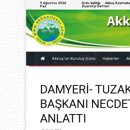
9 Ağustos 2026
Ordu Valiliği
Akkuş Kaymaka
Paz
Ziyaretçi Defteri
Akkuş’un Kuruluş Günü
Haberler
Ak
DAMYERİ- TUZA
BAŞKANI NECDET
ANLATTI
23 Ocak 2007