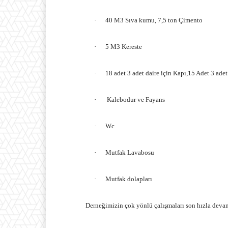
·
40 M3 Sıva kumu, 7,5 ton Çimento
·
5 M3 Kereste
·
18 adet 3 adet daire için Kapı,15 Adet 3 adet
·
Kalebodur ve Fayans
·
Wc
·
Mutfak Lavabosu
·
Mutfak dolapları
Derneğimizin çok yönlü çalışmaları son hızla devam e