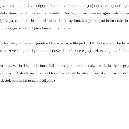
 vermesinden dolayı bölgeye aktarılan yardımların düştüğünü ve dolayısı ile götü
deki dönemlerde ilçe ve beldelerde nüfus sayımının başlayacağını belirten y
lçe veya beldelerde birinci adresleri olarak saydırmaları gerektiğini belirtmişlerd
ğini ve çevremizi bilgilendireceğimizi ilettik.
irliği ile yapılması düşünülen Damyeri Köyü İlköğretim Okulu Projesi ve bu köy
merkezi ve kooperatif yönetim merkezi olarak hizmete geçirmek istediğimizi belirtt
tiyacımız vardır. Özellikle öncelikli olarak çok az bir malzeme ile faaliyete ge
şlarımızın desteklerini beklemekteyiz. Vesile ile kendiside bir Akademisyen ol
e destek vermesini temenni ediyoruz.