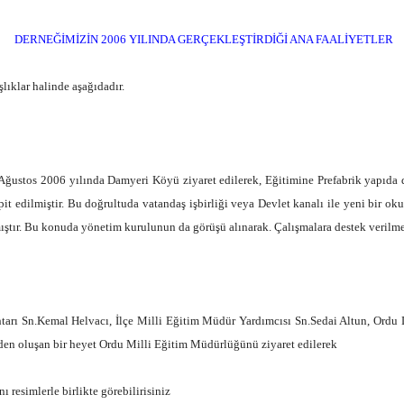
DERNEĞİMİZİN 2006 YILINDA GERÇEKLEŞTİRDİĞİ ANA FAALİYETLER
lıklar halinde aşağıdadır.
Ağustos 2006 yılında Damyeri Köyü ziyaret edilerek, Eğitimine Prefabrik yapı
t edilmiştir. Bu doğrultuda vatandaş işbirliği veya Devlet kanalı ile yeni bir okul
mıştır. Bu konuda yönetim kurulunun da görüşü alınarak. Çalışmalara destek verilme
 Sn.Kemal Helvacı, İlçe Milli Eğitim Müdür Yardımcısı Sn.Sedai Altun, Ordu Dam
 oluşan bir heyet Ordu Milli Eğitim Müdürlüğünü ziyaret edilerek
resimlerle birlikte görebilirisiniz