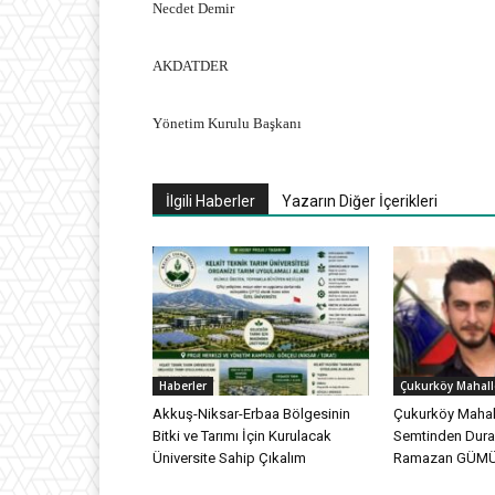
Necdet Demir
AKDATDER
Yönetim Kurulu Başkanı
İlgili Haberler
Yazarın Diğer İçerikleri
Haberler
Çukurköy Mahall
Akkuş-Niksar-Erbaa Bölgesinin
Çukurköy Mahall
Bitki ve Tarımı İçin Kurulacak
Semtinden Dur
Üniversite Sahip Çıkalım
Ramazan GÜMÜŞ