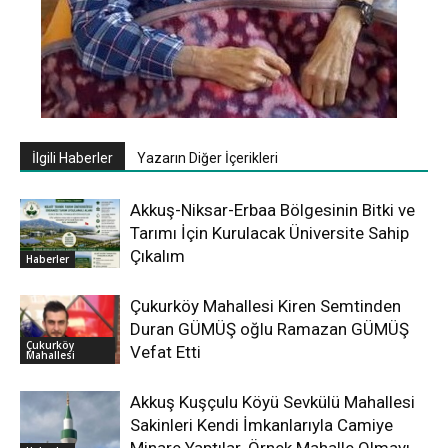
İlgili Haberler
Yazarın Diğer İçerikleri
Akkuş-Niksar-Erbaa Bölgesinin Bitki ve
Tarımı İçin Kurulacak Üniversite Sahip
Çıkalım
Haberler
Çukurköy Mahallesi Kiren Semtinden
Duran GÜMÜŞ oğlu Ramazan GÜMÜŞ
Çukurköy
Vefat Etti
Mahallesi
Akkuş Kuşçulu Köyü Sevkülü Mahallesi
Sakinleri Kendi İmkanlarıyla Camiye