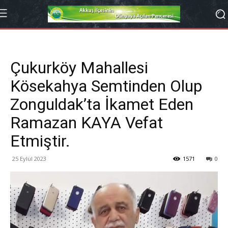
Çukurköy Mahallesi
Kösekahya Semtinden Olup
Zonguldak’ta İkamet Eden
Ramazan KAYA Vefat
Etmiştir.
25 Eylül 2023
1571
0