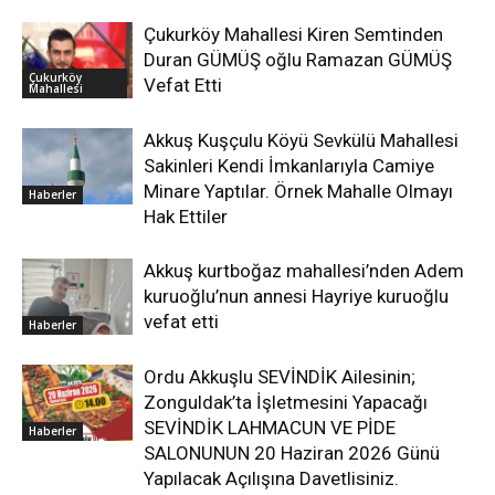
Çukurköy Mahallesi Kiren Semtinden
Duran GÜMÜŞ oğlu Ramazan GÜMÜŞ
Çukurköy
Vefat Etti
Mahallesi
Akkuş Kuşçulu Köyü Sevkülü Mahallesi
Sakinleri Kendi İmkanlarıyla Camiye
Minare Yaptılar. Örnek Mahalle Olmayı
Haberler
Hak Ettiler
Akkuş kurtboğaz mahallesi’nden Adem
kuruoğlu’nun annesi Hayriye kuruoğlu
vefat etti
Haberler
Ordu Akkuşlu SEVİNDİK Ailesinin;
Zonguldak’ta İşletmesini Yapacağı
SEVİNDİK LAHMACUN VE PİDE
Haberler
SALONUNUN 20 Haziran 2026 Günü
Yapılacak Açılışına Davetlisiniz.