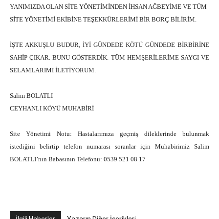
YANIMIZDA OLAN SİTE YÖNETİMİNDEN İHSAN AĞBEYİME VE TÜM
SİTE YÖNETİMİ EKİBİNE TEŞEKKÜRLERİMİ BİR BORÇ BİLİRİM.
İŞTE AKKUŞLU BUDUR, İYİ GÜNDEDE KÖTÜ GÜNDEDE BİRBİRİNE
SAHİP ÇIKAR. BUNU GÖSTERDİK. TÜM HEMŞERİLERİME SAYGI VE
SELAMLARIMI İLETİYORUM.
S
alim BOLATLI
CEYHANLI KÖYÜ MUHABİRİ
Site Yönetimi Notu: Hastalarımıza geçmiş dileklerinde bulunmak
istediğini belirtip telefon numarası soranlar için Muhabirimiz Salim
BOLATLI’nın Babasının Telefonu: 0539 521 08 17