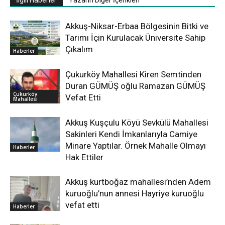
İlgili Haberler
Yazarın Diğer İçerikleri
Akkuş-Niksar-Erbaa Bölgesinin Bitki ve
Tarımı İçin Kurulacak Üniversite Sahip
Çıkalım
Haberler
Çukurköy Mahallesi Kiren Semtinden
Duran GÜMÜŞ oğlu Ramazan GÜMÜŞ
Çukurköy
Vefat Etti
Mahallesi
Akkuş Kuşçulu Köyü Sevkülü Mahallesi
Sakinleri Kendi İmkanlarıyla Camiye
Minare Yaptılar. Örnek Mahalle Olmayı
Haberler
Hak Ettiler
Akkuş kurtboğaz mahallesi’nden Adem
kuruoğlu’nun annesi Hayriye kuruoğlu
vefat etti
Haberler