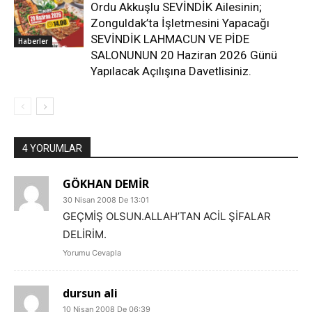
Ordu Akkuşlu SEVİNDİK Ailesinin;
Zonguldak’ta İşletmesini Yapacağı
SEVİNDİK LAHMACUN VE PİDE
Haberler
SALONUNUN 20 Haziran 2026 Günü
Yapılacak Açılışına Davetlisiniz.
4 YORUMLAR
GÖKHAN DEMİR
30 Nisan 2008 De 13:01
GEÇMİŞ OLSUN.ALLAH’TAN ACİL ŞİFALAR
DELİRİM.
Yorumu Cevapla
dursun ali
10 Nisan 2008 De 06:39