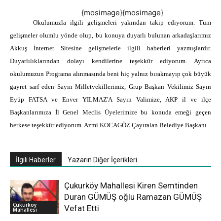
{mosimage}{mosimage}
Okulumuzla ilgili gelişmeleri yakından takip ediyorum. Tüm
gelişmeler olumlu yönde olup, bu konuya duyarlı bulunan arkadaşlarımız
Akkuş İnternet Sitesine gelişmelerle ilgili haberleri yazmışlardır.
Duyarlılıklarından dolayı kendilerine teşekkür ediyorum. Ayrıca
okulumuzun Programa alınmasında beni hiç yalnız bırakmayıp çok büyük
gayret sarf eden Sayın Milletvekillerimiz, Grup Başkan Vekilimiz Sayın
Eyüp FATSA ve Enver YILMAZ'A Sayın Valimize, AKP il ve ilçe
Başkanlarımıza İl Genel Meclis Üyelerimize bu konuda emeği geçen
herkese teşekkür ediyorum. Azmi KOCAGÖZ Çayıralan Belediye Başkanı
İlgili Haberler
Yazarın Diğer İçerikleri
Çukurköy Mahallesi Kiren Semtinden
Duran GÜMÜŞ oğlu Ramazan GÜMÜŞ
Çukurköy
Vefat Etti
Mahallesi